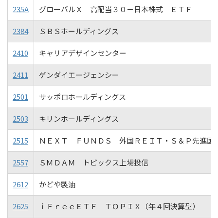
235A
グローバルＸ 高配当３０－日本株式 ＥＴＦ
2384
ＳＢＳホールディングス
2410
キャリアデザインセンター
2411
ゲンダイエージェンシー
2501
サッポロホールディングス
2503
キリンホールディングス
2515
ＮＥＸＴ ＦＵＮＤＳ 外国ＲＥＩＴ・Ｓ＆Ｐ先進国
2557
ＳＭＤＡＭ トピックス上場投信
2612
かどや製油
2625
ｉＦｒｅｅＥＴＦ ＴＯＰＩＸ（年４回決算型）