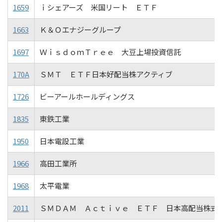
1659
ｉシェアーズ 米国リート ＥＴＦ
1663
Ｋ＆Ｏエナジーグループ
1697
ＷｉｓｄｏｍＴｒｅｅ 大豆上場投資信託
170A
ＳＭＴ ＥＴＦ日本好配当株アクティブ
1726
ビーアールホールディングス
1835
東鉄工業
1950
日本電設工業
1966
高田工業所
1968
太平電業
2011
ＳＭＤＡＭ Ａｃｔｉｖｅ ＥＴＦ 日本高配当株式