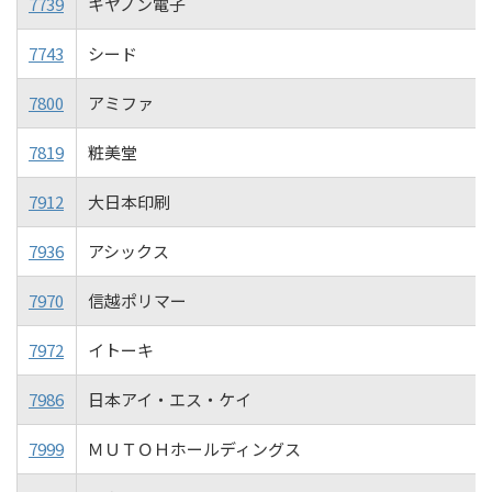
7739
キヤノン電子
7743
シード
7800
アミファ
7819
粧美堂
7912
大日本印刷
7936
アシックス
7970
信越ポリマー
7972
イトーキ
7986
日本アイ・エス・ケイ
7999
ＭＵＴＯＨホールディングス