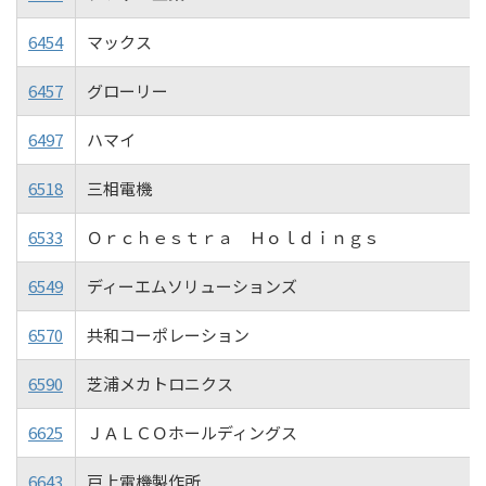
6454
マックス
6457
グローリー
6497
ハマイ
6518
三相電機
6533
Ｏｒｃｈｅｓｔｒａ Ｈｏｌｄｉｎｇｓ
6549
ディーエムソリューションズ
6570
共和コーポレーション
6590
芝浦メカトロニクス
6625
ＪＡＬＣＯホールディングス
6643
戸上電機製作所