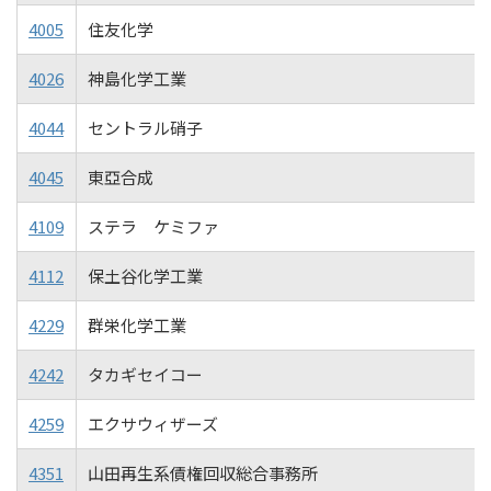
4005
住友化学
4026
神島化学工業
4044
セントラル硝子
4045
東亞合成
4109
ステラ ケミファ
4112
保土谷化学工業
4229
群栄化学工業
4242
タカギセイコー
4259
エクサウィザーズ
4351
山田再生系債権回収総合事務所