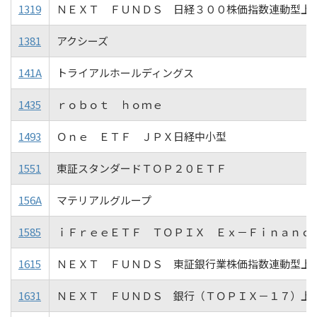
1319
ＮＥＸＴ ＦＵＮＤＳ 日経３００株価指数連動型上
1381
アクシーズ
141A
トライアルホールディングス
1435
ｒｏｂｏｔ ｈｏｍｅ
1493
Ｏｎｅ ＥＴＦ ＪＰＸ日経中小型
1551
東証スタンダードＴＯＰ２０ＥＴＦ
156A
マテリアルグループ
1585
ｉＦｒｅｅＥＴＦ ＴＯＰＩＸ Ｅｘ－Ｆｉｎａｎｃ
1615
ＮＥＸＴ ＦＵＮＤＳ 東証銀行業株価指数連動型上
1631
ＮＥＸＴ ＦＵＮＤＳ 銀行（ＴＯＰＩＸ－１７）上