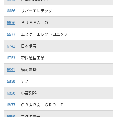
6666
リバーエレテック
6676
ＢＵＦＦＡＬＯ
6677
エスケーエレクトロニクス
6741
日本信号
6763
帝国通信工業
6841
横河電機
6850
チノー
6858
小野測器
6877
ＯＢＡＲＡ ＧＲＯＵＰ
6960
フクダ電子