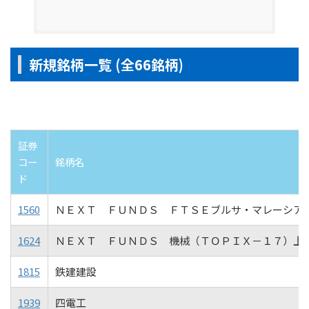
新規銘柄一覧 (全66銘柄)
証券
コー
銘柄名
ド
1560
ＮＥＸＴ ＦＵＮＤＳ ＦＴＳＥブルサ・マレーシア
1624
ＮＥＸＴ ＦＵＮＤＳ 機械（ＴＯＰＩＸ－１７）上
1815
鉄建建設
1939
四電工