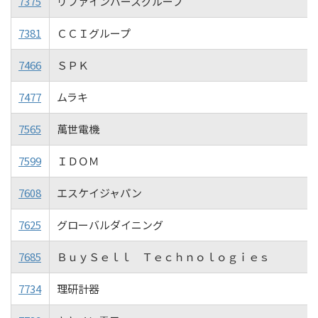
7375
リファインバースグループ
7381
ＣＣＩグループ
7466
ＳＰＫ
7477
ムラキ
7565
萬世電機
7599
ＩＤＯＭ
7608
エスケイジャパン
7625
グローバルダイニング
7685
ＢｕｙＳｅｌｌ Ｔｅｃｈｎｏｌｏｇｉｅｓ
7734
理研計器