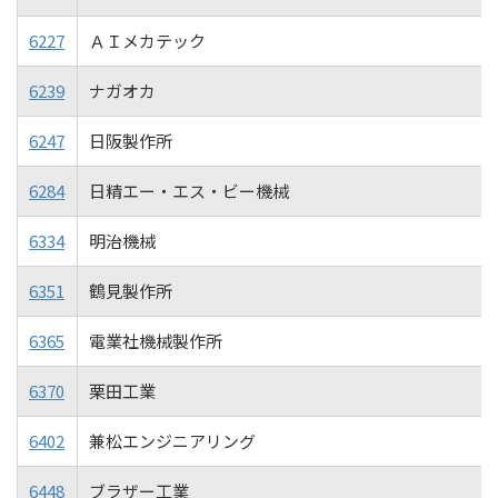
6227
ＡＩメカテック
6239
ナガオカ
6247
日阪製作所
6284
日精エー・エス・ビー機械
6334
明治機械
6351
鶴見製作所
6365
電業社機械製作所
6370
栗田工業
6402
兼松エンジニアリング
6448
ブラザー工業