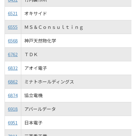
6521
オキサイド
6555
ＭＳ＆Ｃｏｎｓｕｌｔｉｎｇ
6568
神戸天然物化学
6762
ＴＤＫ
6832
アオイ電子
6862
ミナトホールディングス
6874
協立電機
6918
アバールデータ
6951
日本電子