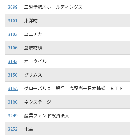
3099
三越伊勢丹ホールディングス
3101
東洋紡
3103
ユニチカ
3106
倉敷紡績
3143
オーウイル
3150
グリムス
315A
グローバルＸ 銀行 高配当－日本株式 ＥＴＦ
3186
ネクステージ
3249
産業ファンド投資法人
3252
地主