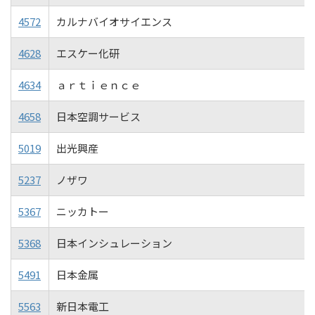
4572
カルナバイオサイエンス
4628
エスケー化研
4634
ａｒｔｉｅｎｃｅ
4658
日本空調サービス
5019
出光興産
5237
ノザワ
5367
ニッカトー
5368
日本インシュレーション
5491
日本金属
5563
新日本電工