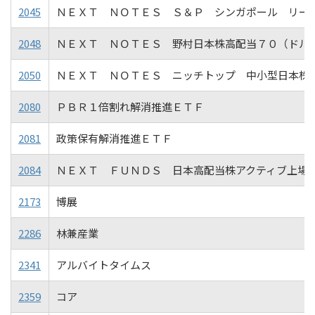
2045
ＮＥＸＴ ＮＯＴＥＳ Ｓ＆Ｐ シンガポール リー
2048
ＮＥＸＴ ＮＯＴＥＳ 野村日本株高配当７０（ドル
2050
ＮＥＸＴ ＮＯＴＥＳ ニッチトップ 中小型日本株
2080
ＰＢＲ１倍割れ解消推進ＥＴＦ
2081
政策保有解消推進ＥＴＦ
2084
ＮＥＸＴ ＦＵＮＤＳ 日本高配当株アクティブ上場
2173
博展
2286
林兼産業
2341
アルバイトタイムス
2359
コア