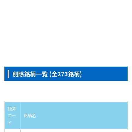
削除銘柄一覧 (全273銘柄)
証券
コー
銘柄名
ド