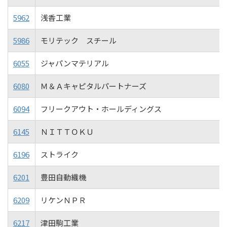
5962
浅香工業
5986
モリテック スチール
6055
ジャパンマテリアル
6080
Ｍ＆Ａキャピタルパートナーズ
6094
フリークアウト・ホールディングス
6145
ＮＩＴＴＯＫＵ
6196
ストライク
6201
豊田自動織機
6209
リケンＮＰＲ
6217
津田駒工業