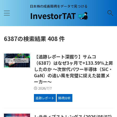
日本株の成長銘柄をデータで見つける
6387の検索結果 408 件
【追跡レポート深掘り】サムコ
（6387）はなぜ3ヶ月で+133.59%上昇
したのか ～次世代パワー半導体（SiC・
GaN）の追い風を完璧に捉えた装置メ
ーカー～
2026/7/7
追跡レポート
銘柄分析
レラティブストレングス (2026/08/07)