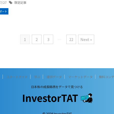
/7/27
限定記事
ポート
1
2
3
…
22
Next »
スタートガイド
学ぶ
提供データ
マーケットデータ
無料コン
日本株の成長銘柄をデータで見つける
© 2026 InvestorTAT