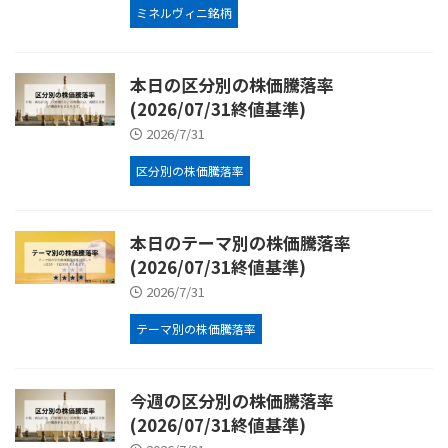
ミネルヴィニ銘柄
本日の区分別の株価騰落率
(2026/07/31終値基準)
2026/7/31
区分別の株価騰落率
本日のテーマ別の株価騰落率
(2026/07/31終値基準)
2026/7/31
テーマ別の株価騰落率
今週の区分別の株価騰落率
(2026/07/31終値基準)