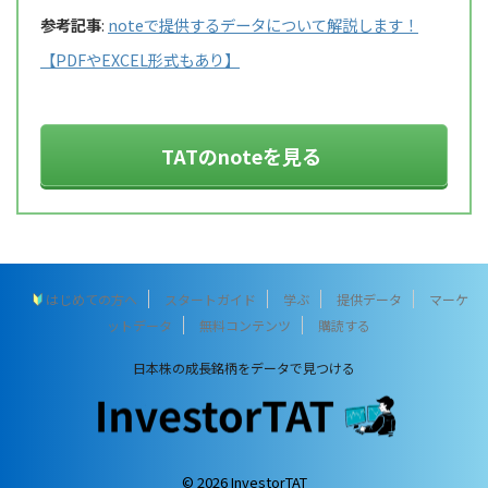
参考記事
:
noteで提供するデータについて解説します！
【PDFやEXCEL形式もあり】
TATのnoteを見る
はじめての方へ
スタートガイド
学ぶ
提供データ
マーケ
ットデータ
無料コンテンツ
購読する
日本株の成長銘柄をデータで見つける
© 2026 InvestorTAT