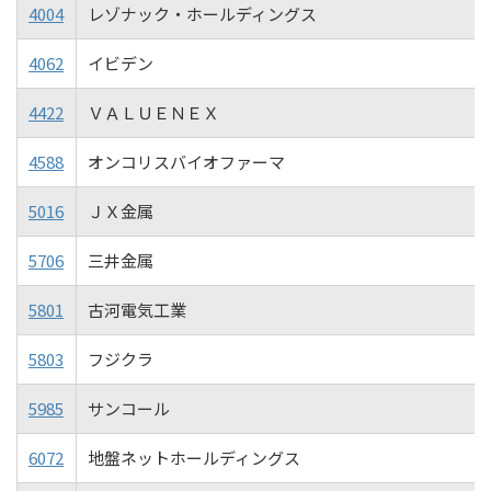
4004
レゾナック・ホールディングス
4062
イビデン
4422
ＶＡＬＵＥＮＥＸ
4588
オンコリスバイオファーマ
5016
ＪＸ金属
5706
三井金属
5801
古河電気工業
5803
フジクラ
5985
サンコール
6072
地盤ネットホールディングス