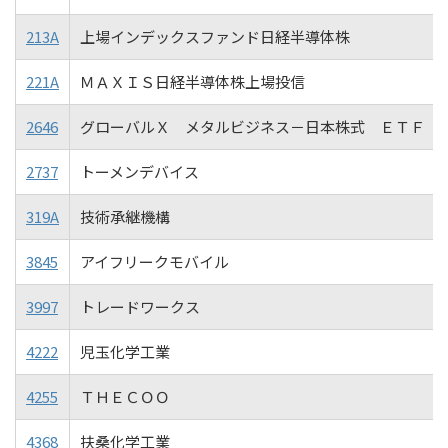
213A
上場インデックスファンド日経半導体株
221A
ＭＡＸＩＳ日経半導体株上場投信
2646
グローバルＸ メタルビジネス－日本株式 ＥＴＦ
2737
トーメンデバイス
319A
技術承継機構
3845
アイフリークモバイル
3997
トレードワークス
4222
児玉化学工業
4255
ＴＨＥＣＯＯ
4368
扶桑化学工業