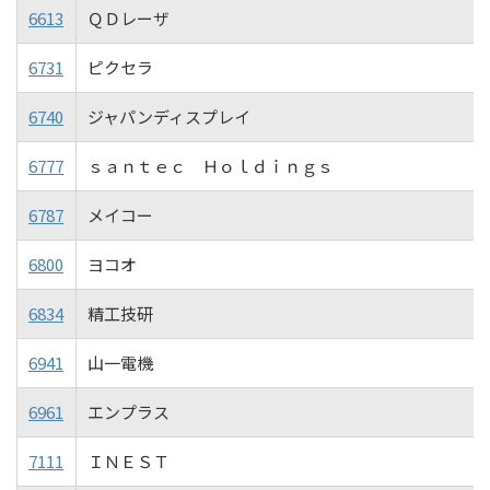
6613
ＱＤレーザ
6731
ピクセラ
6740
ジャパンディスプレイ
6777
ｓａｎｔｅｃ Ｈｏｌｄｉｎｇｓ
6787
メイコー
6800
ヨコオ
6834
精工技研
6941
山一電機
6961
エンプラス
7111
ＩＮＥＳＴ