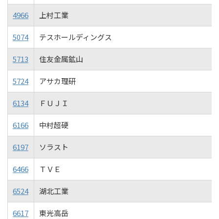
4966
上村工業
5074
テスホールディングス
5713
住友金属鉱山
5724
アサカ理研
6134
ＦＵＪＩ
6166
中村超硬
6197
ソラスト
6466
ＴＶＥ
6524
湖北工業
6617
東光高岳