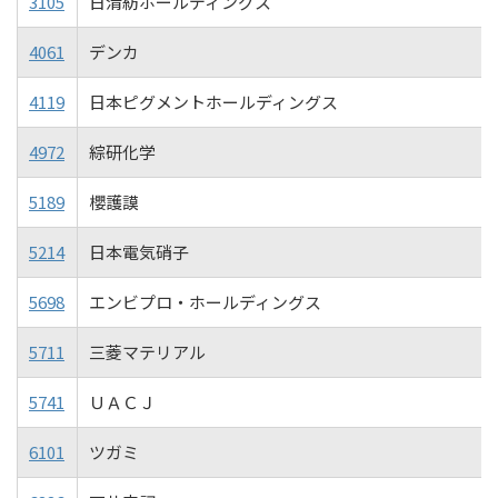
3105
日清紡ホールディングス
4061
デンカ
4119
日本ピグメントホールディングス
4972
綜研化学
5189
櫻護謨
5214
日本電気硝子
5698
エンビプロ・ホールディングス
5711
三菱マテリアル
5741
ＵＡＣＪ
6101
ツガミ