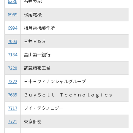
6336
石井表記
6969
松尾電機
6994
指月電機製作所
7003
三井Ｅ＆Ｓ
7184
富山第一銀行
7220
武蔵精密工業
7322
三十三フィナンシャルグループ
7685
ＢｕｙＳｅｌｌ Ｔｅｃｈｎｏｌｏｇｉｅｓ
7717
ブイ・テクノロジー
7721
東京計器