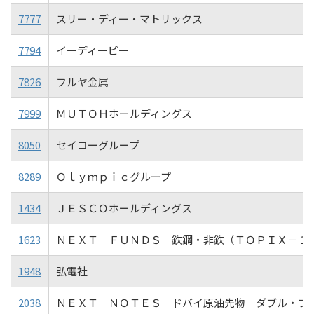
7777
スリー・ディー・マトリックス
7794
イーディーピー
7826
フルヤ金属
7999
ＭＵＴＯＨホールディングス
8050
セイコーグループ
8289
Ｏｌｙｍｐｉｃグループ
1434
ＪＥＳＣＯホールディングス
1623
ＮＥＸＴ ＦＵＮＤＳ 鉄鋼・非鉄（ＴＯＰＩＸ－１
1948
弘電社
2038
ＮＥＸＴ ＮＯＴＥＳ ドバイ原油先物 ダブル・ブ