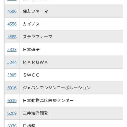
4506
住友ファーマ
4556
カイノス
4888
ステラファーマ
5333
日本碍子
5344
ＭＡＲＵＷＡ
5805
ＳＷＣＣ
6016
ジャパンエンジンコーポレーション
6039
日本動物高度医療センター
6269
三井海洋開発
6376
日機装