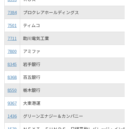
7384
プロクレアホールディングス
7501
ティムコ
7711
助川電気工業
7800
アミファ
8345
岩手銀行
8368
百五銀行
8550
栃木銀行
9367
大東港運
1436
グリーンエナジー＆カンパニー
1570
ＮＥＸＴ ＦＵＮＤＳ 日経平均レバレッジ・インデ