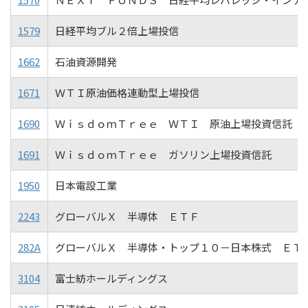
1579
日経平均ブル２倍上場投信
1662
石油資源開発
1671
ＷＴＩ原油価格連動型上場投信
1690
ＷｉｓｄｏｍＴｒｅｅ ＷＴＩ 原油上場投資信託
1691
ＷｉｓｄｏｍＴｒｅｅ ガソリン上場投資信託
1950
日本電設工業
2243
グローバルＸ 半導体 ＥＴＦ
282A
グローバルＸ 半導体・トップ１０－日本株式 ＥＴ
3104
富士紡ホールディングス