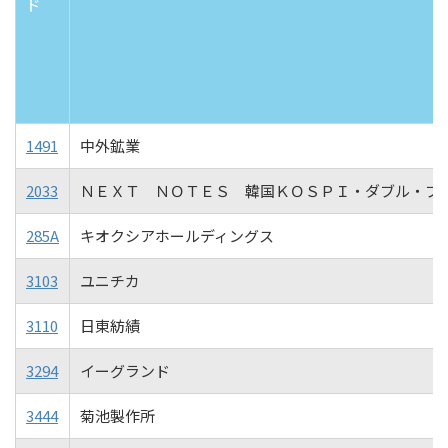
ド
1491
中外鉱業
2033
ＮＥＸＴ ＮＯＴＥＳ 韓国ＫＯＳＰＩ・ダブル・ブ
285A
キオクシアホールディングス
3103
ユニチカ
3110
日東紡績
3294
イーグランド
3444
菊池製作所