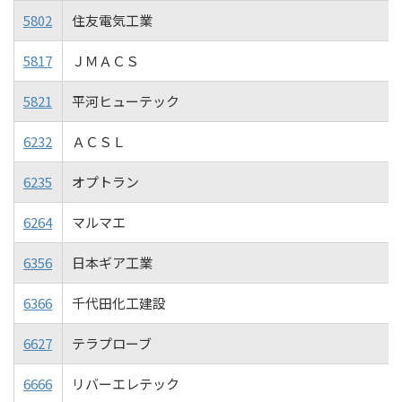
5802
住友電気工業
5817
ＪＭＡＣＳ
5821
平河ヒューテック
6232
ＡＣＳＬ
6235
オプトラン
6264
マルマエ
6356
日本ギア工業
6366
千代田化工建設
6627
テラプローブ
6666
リバーエレテック