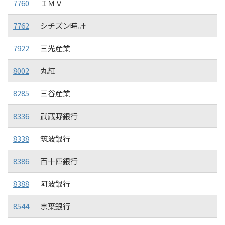
7760
ＩＭＶ
7762
シチズン時計
7922
三光産業
8002
丸紅
8285
三谷産業
8336
武蔵野銀行
8338
筑波銀行
8386
百十四銀行
8388
阿波銀行
8544
京葉銀行