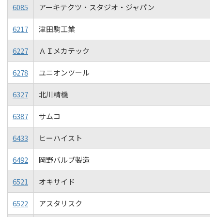
6085
アーキテクツ・スタジオ・ジャパン
6217
津田駒工業
6227
ＡＩメカテック
6278
ユニオンツール
6327
北川精機
6387
サムコ
6433
ヒーハイスト
6492
岡野バルブ製造
6521
オキサイド
6522
アスタリスク