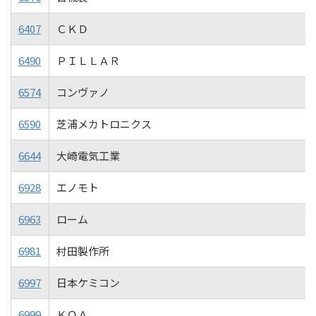
6407
ＣＫＤ
6490
ＰＩＬＬＡＲ
6574
コンヴァノ
6590
芝浦メカトロニクス
6644
大崎電気工業
6928
エノモト
6963
ローム
6981
村田製作所
6997
日本ケミコン
6999
ＫＯＡ