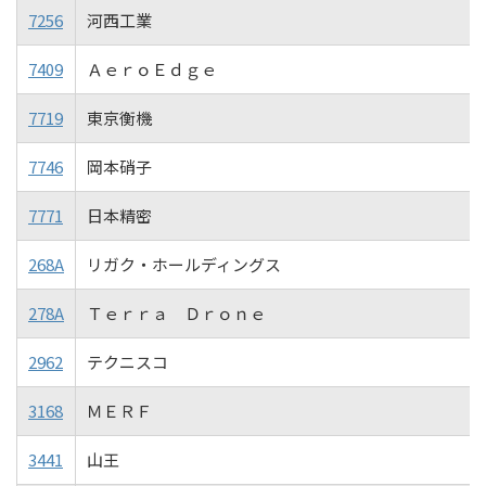
7256
河西工業
7409
ＡｅｒｏＥｄｇｅ
7719
東京衡機
7746
岡本硝子
7771
日本精密
268A
リガク・ホールディングス
278A
Ｔｅｒｒａ Ｄｒｏｎｅ
2962
テクニスコ
3168
ＭＥＲＦ
3441
山王