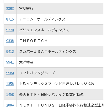
8393
宮崎銀行
8715
アニコム ホールディングス
9270
バリュエンスホールディングス
9338
ＩＮＦＯＲＩＣＨ
9412
スカパーＪＳＡＴホールディングス
9941
太洋物産
9984
ソフトバンクグループ
1358
上場インデックスファンド日経レバレッジ指数
1458
楽天ＥＴＦ‐日経レバレッジ指数連動型
200A
ＮＥＸＴ ＦＵＮＤＳ 日経半導体株指数連動型上場