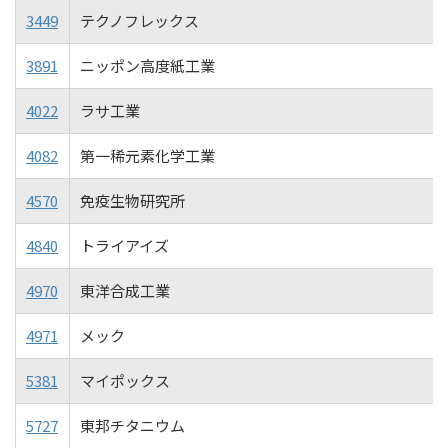
3449
テクノフレックス
3891
ニッポン高度紙工業
4022
ラサ工業
4082
第一稀元素化学工業
4570
免疫生物研究所
4840
トライアイズ
4970
東洋合成工業
4971
メック
5381
マイポックス
5727
東邦チタニウム