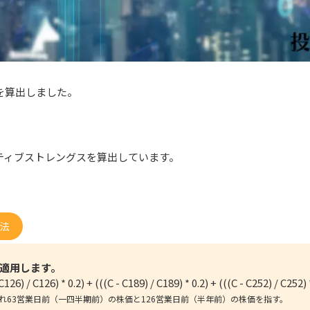
スを算出しました。
ティブストレングスを算出しています。
法
適用します。
 C126) / C126) * 0.2) + (((C - C189) / C189) * 0.2) + (((C - C252) / C252) 
れぞれ63営業日前（一四半期前）の株価と126営業日前（半年前）の株価を指す。