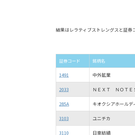
結果はレラティブストレングスと証券
証券コード
銘柄名
1491
中外鉱業
2033
ＮＥＸＴ ＮＯＴＥ
285A
キオクシアホールデ
3103
ユニチカ
3110
日東紡績