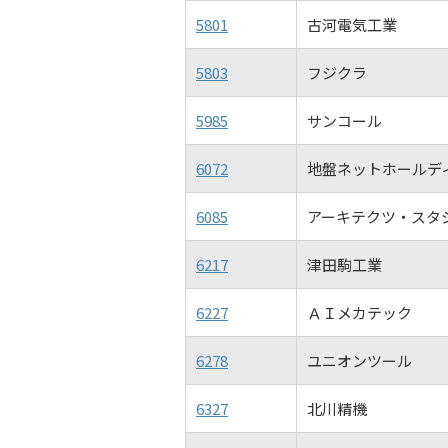
5801
古河電気工業
5803
フジクラ
5985
サンコール
6072
地盤ネットホールデ
6085
アーキテクツ・スタ
6217
津田駒工業
6227
ＡＩメカテック
6278
ユニオンツール
6327
北川精機