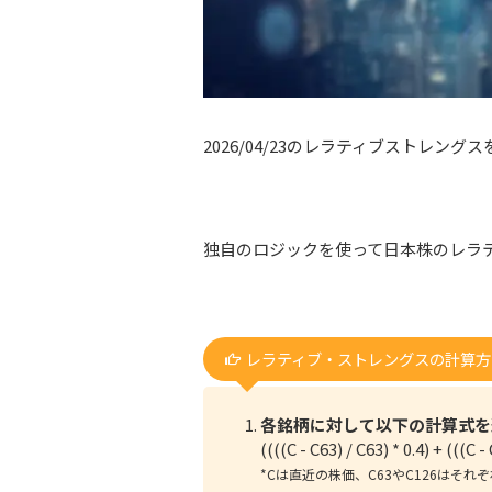
2026/04/23のレラティブストレング
独自のロジックを使って日本株のレラ
レラティブ・ストレングスの計算方
各銘柄に対して以下の計算式を
((((C - C63) / C63) * 0.4) + (((C -
*
Cは直近の株価、C63やC126はそ