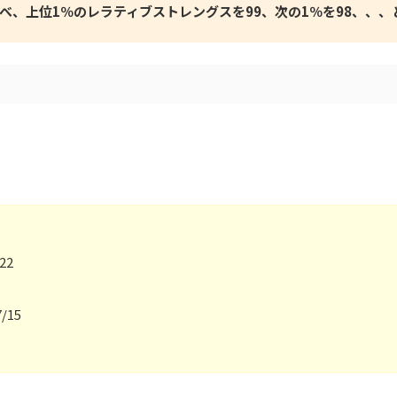
べ、上位1％のレラティブストレングスを99、次の1％を98、、、
。
22
7/15