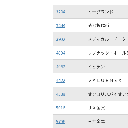
3294
イーグランド
3444
菊池製作所
3902
メディカル・データ
4004
レゾナック・ホール
4062
イビデン
4422
ＶＡＬＵＥＮＥＸ
4588
オンコリスバイオフ
5016
ＪＸ金属
5706
三井金属