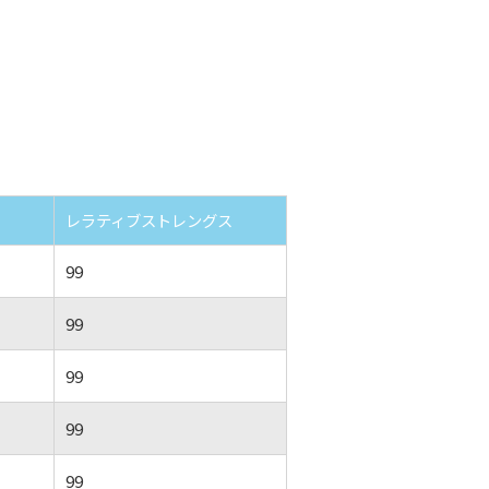
レラティブストレングス
99
99
99
99
99