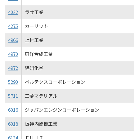
4022
ラサ工業
4275
カーリット
4966
上村工業
4970
東洋合成工業
4972
綜研化学
5290
ベルテクスコーポレーション
5711
三菱マテリアル
6016
ジャパンエンジンコーポレーション
6018
阪神内燃機工業
6134
ＦＵＪＩ