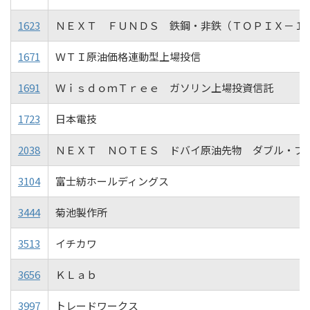
1623
ＮＥＸＴ ＦＵＮＤＳ 鉄鋼・非鉄（ＴＯＰＩＸ－１
1671
ＷＴＩ原油価格連動型上場投信
1691
ＷｉｓｄｏｍＴｒｅｅ ガソリン上場投資信託
1723
日本電技
2038
ＮＥＸＴ ＮＯＴＥＳ ドバイ原油先物 ダブル・ブ
3104
富士紡ホールディングス
3444
菊池製作所
3513
イチカワ
3656
ＫＬａｂ
3997
トレードワークス