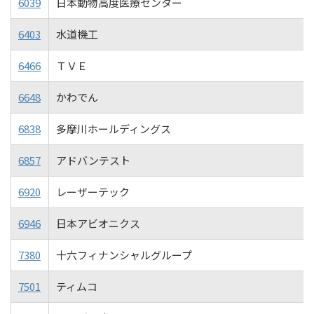
6039
日本動物高度医療センター
6403
水道機工
6466
ＴＶＥ
6648
かわでん
6838
多摩川ホールディングス
6857
アドバンテスト
6920
レーザーテック
6946
日本アビオニクス
7380
十六フィナンシャルグループ
7501
ティムコ