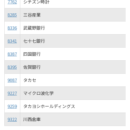
7762
シチズン時計
8285
三谷産業
8336
武蔵野銀行
8341
七十七銀行
8387
四国銀行
8395
佐賀銀行
9087
タカセ
9227
マイクロ波化学
9259
タカヨシホールディングス
9322
川西倉庫