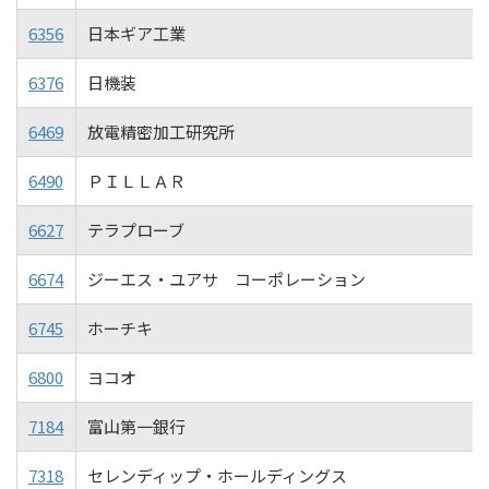
6356
日本ギア工業
6376
日機装
6469
放電精密加工研究所
6490
ＰＩＬＬＡＲ
6627
テラプローブ
6674
ジーエス・ユアサ コーポレーション
6745
ホーチキ
6800
ヨコオ
7184
富山第一銀行
7318
セレンディップ・ホールディングス