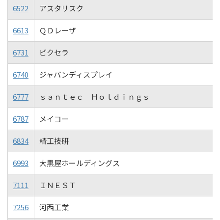
6522
アスタリスク
6613
ＱＤレーザ
6731
ピクセラ
6740
ジャパンディスプレイ
6777
ｓａｎｔｅｃ Ｈｏｌｄｉｎｇｓ
6787
メイコー
6834
精工技研
6993
大黒屋ホールディングス
7111
ＩＮＥＳＴ
7256
河西工業