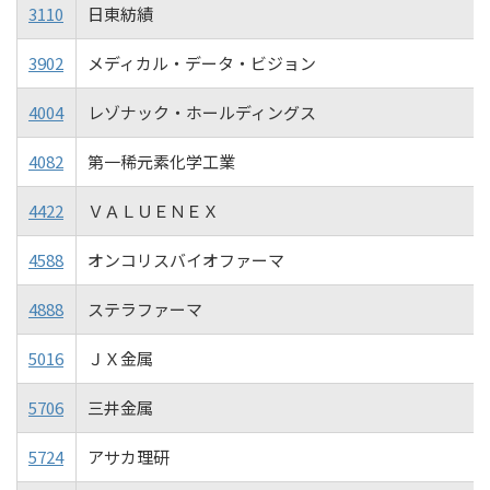
3110
日東紡績
3902
メディカル・データ・ビジョン
4004
レゾナック・ホールディングス
4082
第一稀元素化学工業
4422
ＶＡＬＵＥＮＥＸ
4588
オンコリスバイオファーマ
4888
ステラファーマ
5016
ＪＸ金属
5706
三井金属
5724
アサカ理研