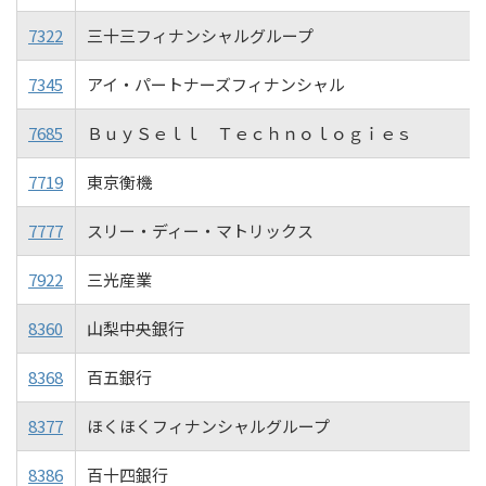
7322
三十三フィナンシャルグループ
7345
アイ・パートナーズフィナンシャル
7685
ＢｕｙＳｅｌｌ Ｔｅｃｈｎｏｌｏｇｉｅｓ
7719
東京衡機
7777
スリー・ディー・マトリックス
7922
三光産業
8360
山梨中央銀行
8368
百五銀行
8377
ほくほくフィナンシャルグループ
8386
百十四銀行