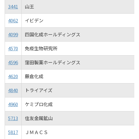
3441
山王
4062
イビデン
4099
四国化成ホールディングス
4570
免疫生物研究所
4596
窪田製薬ホールディングス
4620
藤倉化成
4840
トライアイズ
4960
ケミプロ化成
5713
住友金属鉱山
5817
ＪＭＡＣＳ