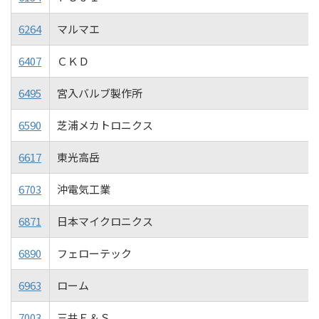
6264
マルマエ
6407
ＣＫＤ
6495
宮入バルブ製作所
6590
芝浦メカトロニクス
6617
東光高岳
6703
沖電気工業
6871
日本マイクロニクス
6890
フェローテック
6963
ローム
7003
三井Ｅ＆Ｓ