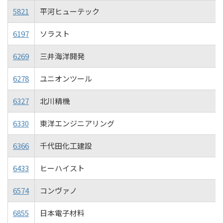
5821
平河ヒューテック
6197
ソラスト
6269
三井海洋開発
6278
ユニオンツール
6327
北川精機
6330
東洋エンジニアリング
6366
千代田化工建設
6433
ヒーハイスト
6574
コンヴァノ
6855
日本電子材料