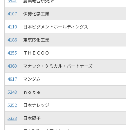
3541
農業総合研究所
4107
伊勢化学工業
4119
日本ピグメントホールディングス
4186
東京応化工業
4255
ＴＨＥＣＯＯ
4360
マナック・ケミカル・パートナーズ
4917
マンダム
5243
ｎｏｔｅ
5252
日本ナレッジ
5333
日本碍子