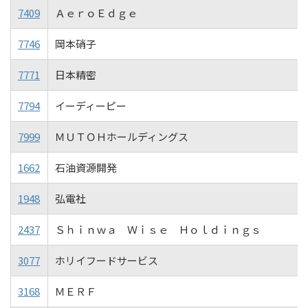
7409
ＡｅｒｏＥｄｇｅ
7746
岡本硝子
7771
日本精密
7794
イーディーピー
7999
ＭＵＴＯＨホールディングス
1662
石油資源開発
1948
弘電社
2437
Ｓｈｉｎｗａ Ｗｉｓｅ Ｈｏｌｄｉｎｇｓ
3077
ホリイフードサービス
3168
ＭＥＲＦ