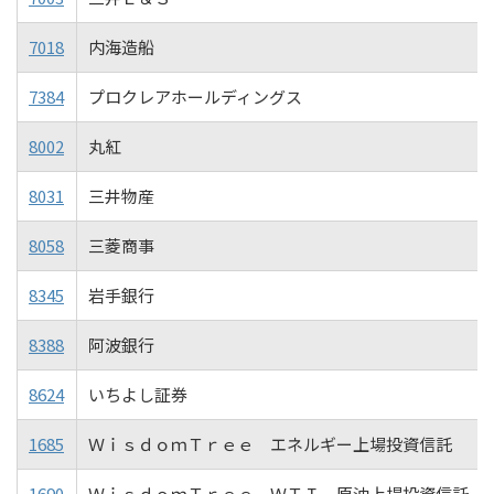
7018
内海造船
7384
プロクレアホールディングス
8002
丸紅
8031
三井物産
8058
三菱商事
8345
岩手銀行
8388
阿波銀行
8624
いちよし証券
1685
ＷｉｓｄｏｍＴｒｅｅ エネルギー上場投資信託
1690
ＷｉｓｄｏｍＴｒｅｅ ＷＴＩ 原油上場投資信託