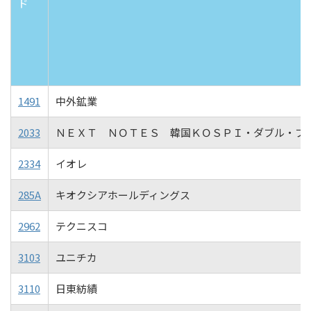
ド
1491
中外鉱業
2033
ＮＥＸＴ ＮＯＴＥＳ 韓国ＫＯＳＰＩ・ダブル・ブ
2334
イオレ
285A
キオクシアホールディングス
2962
テクニスコ
3103
ユニチカ
3110
日東紡績