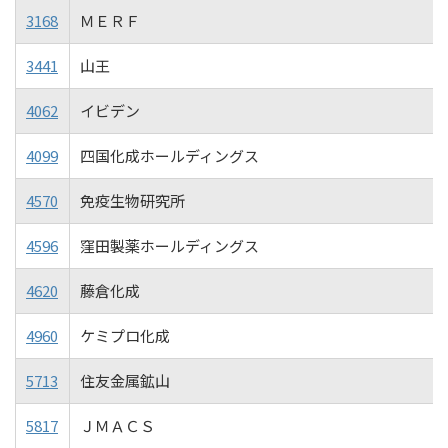
3168
ＭＥＲＦ
3441
山王
4062
イビデン
4099
四国化成ホールディングス
4570
免疫生物研究所
4596
窪田製薬ホールディングス
4620
藤倉化成
4960
ケミプロ化成
5713
住友金属鉱山
5817
ＪＭＡＣＳ