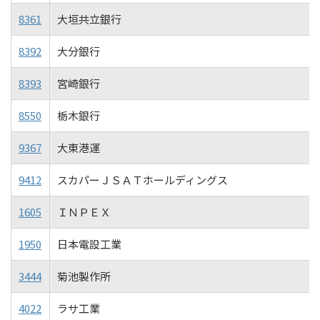
8361
大垣共立銀行
8392
大分銀行
8393
宮崎銀行
8550
栃木銀行
9367
大東港運
9412
スカパーＪＳＡＴホールディングス
1605
ＩＮＰＥＸ
1950
日本電設工業
3444
菊池製作所
4022
ラサ工業