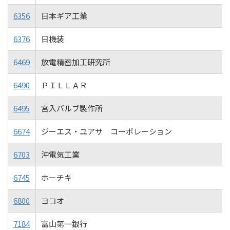
6356
日本ギア工業
6376
日機装
6469
放電精密加工研究所
6490
ＰＩＬＬＡＲ
6495
宮入バルブ製作所
6674
ジーエス・ユアサ コーポレーション
6703
沖電気工業
6745
ホーチキ
6800
ヨコオ
7184
富山第一銀行