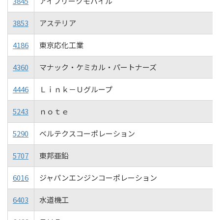
3845
アイフリークモバイル
3853
アステリア
4186
東京応化工業
4360
マナック・ケミカル・パートナーズ
4446
Ｌｉｎｋ－Ｕグループ
5243
ｎｏｔｅ
5290
ベルテクスコーポレーション
5707
東邦亜鉛
6016
ジャパンエンジンコーポレーション
6403
水道機工