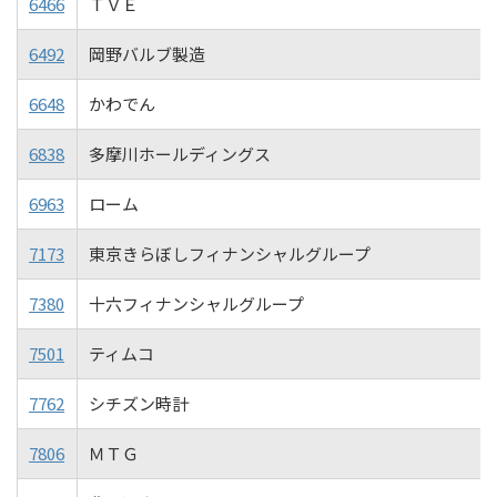
6466
ＴＶＥ
6492
岡野バルブ製造
6648
かわでん
6838
多摩川ホールディングス
6963
ローム
7173
東京きらぼしフィナンシャルグループ
7380
十六フィナンシャルグループ
7501
ティムコ
7762
シチズン時計
7806
ＭＴＧ