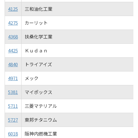
4125
三和油化工業
4275
カーリット
4368
扶桑化学工業
4425
Ｋｕｄａｎ
4840
トライアイズ
4971
メック
5381
マイポックス
5711
三菱マテリアル
5727
東邦チタニウム
6018
阪神内燃機工業