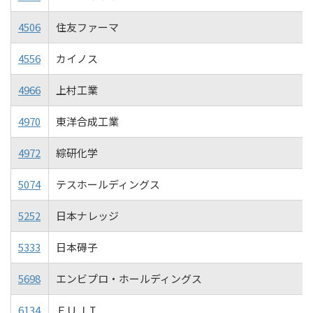
4506
住友ファーマ
4556
カイノス
4966
上村工業
4970
東洋合成工業
4972
綜研化学
5074
テスホールディングス
5252
日本ナレッジ
5333
日本碍子
5698
エンビプロ・ホールディングス
6134
ＦＵＪＩ