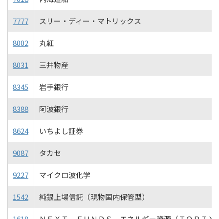
7777
スリー・ディー・マトリックス
8002
丸紅
8031
三井物産
8345
岩手銀行
8388
阿波銀行
8624
いちよし証券
9087
タカセ
9227
マイクロ波化学
1542
純銀上場信託（現物国内保管型）
1618
ＮＥＸＴ ＦＵＮＤＳ エネルギー資源（ＴＯＰＩＸ