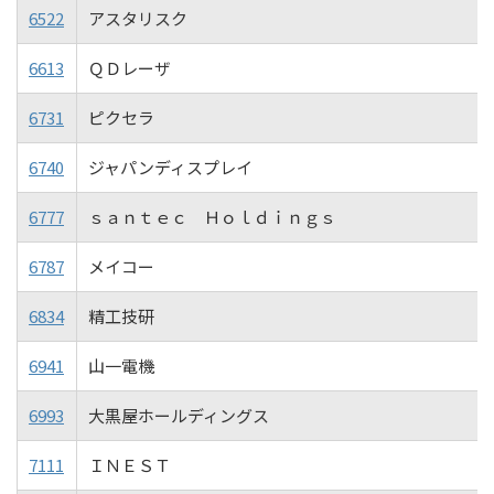
6522
アスタリスク
6613
ＱＤレーザ
6731
ピクセラ
6740
ジャパンディスプレイ
6777
ｓａｎｔｅｃ Ｈｏｌｄｉｎｇｓ
6787
メイコー
6834
精工技研
6941
山一電機
6993
大黒屋ホールディングス
7111
ＩＮＥＳＴ