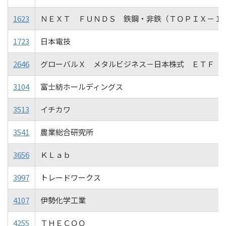
1623
ＮＥＸＴ ＦＵＮＤＳ 鉄鋼・非鉄（ＴＯＰＩＸ－１
1723
日本電技
2646
グローバルＸ メタルビジネス－日本株式 ＥＴＦ
3104
富士紡ホールディングス
3513
イチカワ
3541
農業総合研究所
3656
ＫＬａｂ
3997
トレードワークス
4107
伊勢化学工業
4255
ＴＨＥＣＯＯ