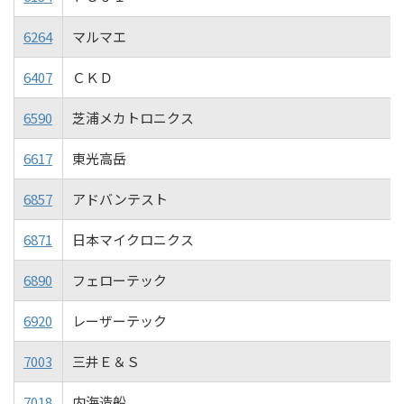
6264
マルマエ
6407
ＣＫＤ
6590
芝浦メカトロニクス
6617
東光高岳
6857
アドバンテスト
6871
日本マイクロニクス
6890
フェローテック
6920
レーザーテック
7003
三井Ｅ＆Ｓ
7018
内海造船