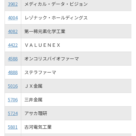
3902
メディカル・データ・ビジョン
4004
レゾナック・ホールディングス
4082
第一稀元素化学工業
4422
ＶＡＬＵＥＮＥＸ
4588
オンコリスバイオファーマ
4888
ステラファーマ
5016
ＪＸ金属
5706
三井金属
5724
アサカ理研
5801
古河電気工業