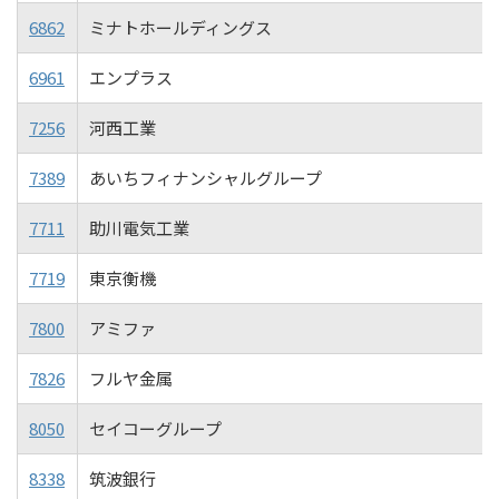
6862
ミナトホールディングス
6961
エンプラス
7256
河西工業
7389
あいちフィナンシャルグループ
7711
助川電気工業
7719
東京衡機
7800
アミファ
7826
フルヤ金属
8050
セイコーグループ
8338
筑波銀行