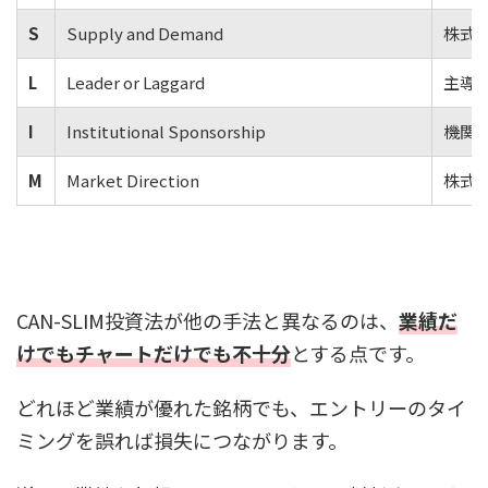
S
Supply and Demand
株式
L
Leader or Laggard
主導
I
Institutional Sponsorship
機関
M
Market Direction
株式
CAN-SLIM投資法が他の手法と異なるのは、
業績だ
けでもチャートだけでも不十分
とする点です。
どれほど業績が優れた銘柄でも、エントリーのタイ
ミングを誤れば損失につながります。