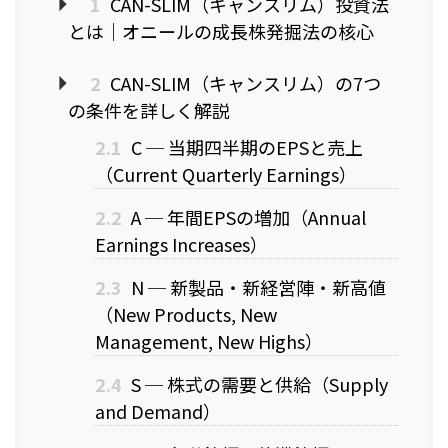
1
CAN-SLIM（キャンスリム）投資法
とは｜オニールの成長株発掘法の核心
2
CAN-SLIM（キャンスリム）の7つ
の条件を詳しく解説
2.1
C ─ 当期四半期のEPSと売上
（Current Quarterly Earnings）
2.2
A ─ 年間EPSの増加（Annual
Earnings Increases）
2.3
N ─ 新製品・新経営陣・新高値
（New Products, New
Management, New Highs）
2.4
S ─ 株式の需要と供給（Supply
and Demand）