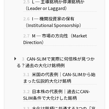
2.5
L ─ 主導銘柄か停滞銘柄か
（Leader or Laggard）
2.6
I ─ 機関投資家の保有
（Institutional Sponsorship）
2.7
M ─ 市場の方向性（Market
Direction）
3
CAN-SLIMで実際に何倍株が見つか
る？過去の大化け銘柄例
3.1
米国の代表例｜CAN-SLIMから始
まった伝説的大化け銘柄
3.2
日本株の代表例｜過去にCAN-
SLIM条件で大化けした銘柄
3.3
大化け銘柄に共通する3つの「兆