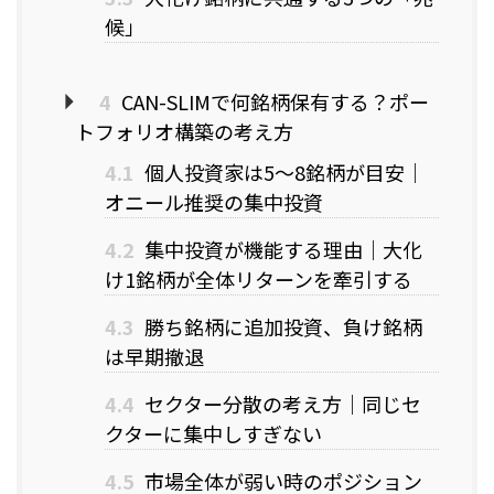
候」
4
CAN-SLIMで何銘柄保有する？ポー
トフォリオ構築の考え方
4.1
個人投資家は5〜8銘柄が目安｜
オニール推奨の集中投資
4.2
集中投資が機能する理由｜大化
け1銘柄が全体リターンを牽引する
4.3
勝ち銘柄に追加投資、負け銘柄
は早期撤退
4.4
セクター分散の考え方｜同じセ
クターに集中しすぎない
4.5
市場全体が弱い時のポジション