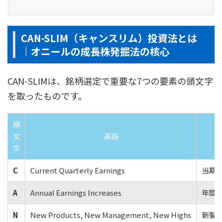
CAN-SLIM（キャンスリム）投資法とは
｜オニールの成長株発掘法の核心
CAN-SLIMは、銘柄選定で重要な7つの要素の頭文字
を取ったものです。
頭
文
英語
字
C
Current Quarterly Earnings
当期四
A
Annual Earnings Increases
年間E
N
New Products, New Management, New Highs
新製