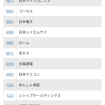
6871
日本マイクロニクス
6905
コーセル
6951
日本電子
6958
日本シイエムケイ
6963
ローム
6971
京セラ
6976
太陽誘電
6997
日本ケミコン
7183
あんしん保証
7213
レシップホールディングス