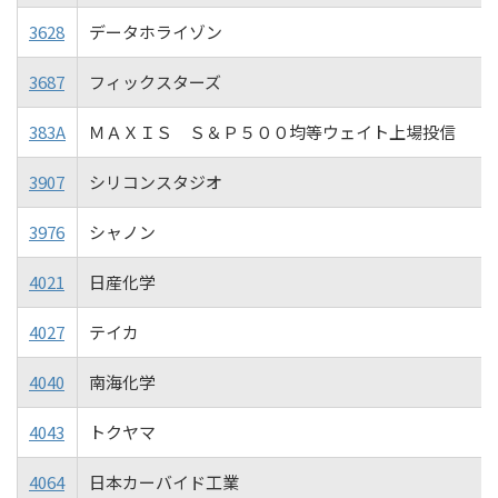
3628
データホライゾン
3687
フィックスターズ
383A
ＭＡＸＩＳ Ｓ＆Ｐ５００均等ウェイト上場投信
3907
シリコンスタジオ
3976
シャノン
4021
日産化学
4027
テイカ
4040
南海化学
4043
トクヤマ
4064
日本カーバイド工業