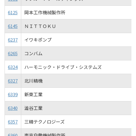
6125
岡本工作機械製作所
6145
ＮＩＴＴＯＫＵ
6237
イワキポンプ
6265
コンバム
6324
ハーモニック・ドライブ・システムズ
6327
北川精機
6339
新東工業
6340
澁谷工業
6357
三精テクノロジーズ
6360
東京自働機械製作所