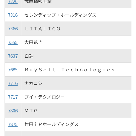
7220
武蔵精密工業
7318
セレンディップ・ホールディングス
7366
ＬＩＴＡＬＩＣＯ
7555
大田花き
7637
白銅
7685
ＢｕｙＳｅｌｌ Ｔｅｃｈｎｏｌｏｇｉｅｓ
7716
ナカニシ
7717
ブイ・テクノロジー
7806
ＭＴＧ
7875
竹田ｉＰホールディングス