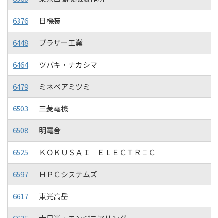
6376
日機装
6448
ブラザー工業
6464
ツバキ・ナカシマ
6479
ミネベアミツミ
6503
三菱電機
6508
明電舎
6525
ＫＯＫＵＳＡＩ ＥＬＥＣＴＲＩＣ
6597
ＨＰＣシステムズ
6617
東光高岳
6635
大日光・エンジニアリング