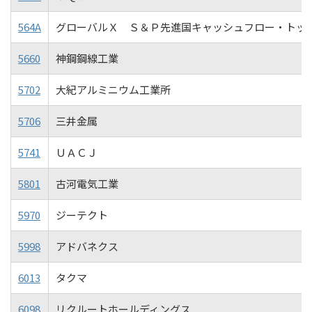
564A
グローバルＸ Ｓ＆Ｐ先進国キャッシュフロー・トッ
5660
神鋼鋼線工業
5702
大紀アルミニウム工業所
5706
三井金属
5741
ＵＡＣＪ
5801
古河電気工業
5970
ジーテクト
5998
アドバネクス
6013
タクマ
6098
リクルートホールディングス