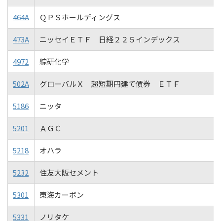
464A
ＱＰＳホールディングス
473A
ニッセイＥＴＦ 日経２２５インデックス
4972
綜研化学
502A
グローバルＸ 超短期円建て債券 ＥＴＦ
5186
ニッタ
5201
ＡＧＣ
5218
オハラ
5232
住友大阪セメント
5301
東海カーボン
5331
ノリタケ