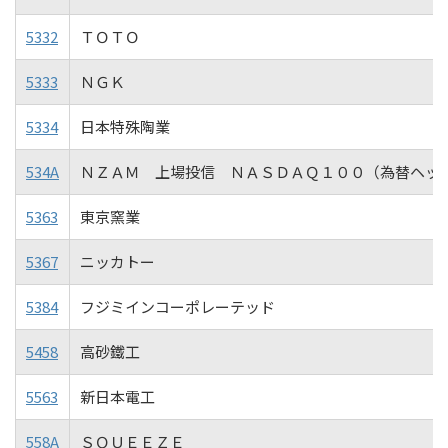
5332
ＴＯＴＯ
5333
ＮＧＫ
5334
日本特殊陶業
534A
ＮＺＡＭ 上場投信 ＮＡＳＤＡＱ１００（為替ヘッ
5363
東京窯業
5367
ニッカトー
5384
フジミインコーポレーテッド
5458
高砂鐵工
5563
新日本電工
558A
ＳＱＵＥＥＺＥ