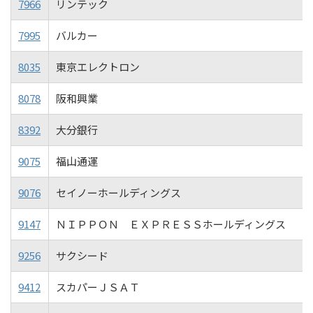
7966
リンテック
7995
バルカー
8035
東京エレクトロン
8078
阪和興業
8392
大分銀行
9075
福山通運
9076
セイノーホールディングス
9147
ＮＩＰＰＯＮ ＥＸＰＲＥＳＳホールディングス
9256
サクシード
9412
スカパーＪＳＡＴ