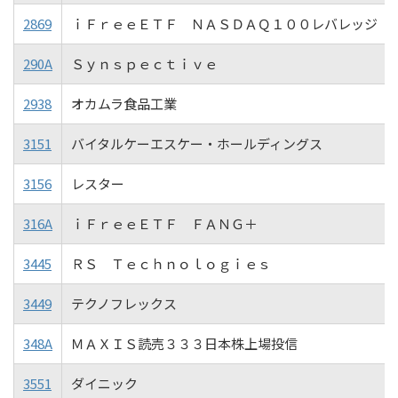
2869
ｉＦｒｅｅＥＴＦ ＮＡＳＤＡＱ１００レバレッジ
290A
Ｓｙｎｓｐｅｃｔｉｖｅ
2938
オカムラ食品工業
3151
バイタルケーエスケー・ホールディングス
3156
レスター
316A
ｉＦｒｅｅＥＴＦ ＦＡＮＧ＋
3445
ＲＳ Ｔｅｃｈｎｏｌｏｇｉｅｓ
3449
テクノフレックス
348A
ＭＡＸＩＳ読売３３３日本株上場投信
3551
ダイニック