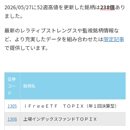
2026/05/27に52週高値を更新した銘柄は
238個
あり
ました。
最新のレラティブストレングスや監視銘柄情報な
ど、より充実したデータを組み合わせたは
限定記事
で提供しています。
証券
コー
銘柄名
ド
1305
ｉＦｒｅｅＥＴＦ ＴＯＰＩＸ（年１回決算型）
1308
上場インデックスファンドＴＯＰＩＸ