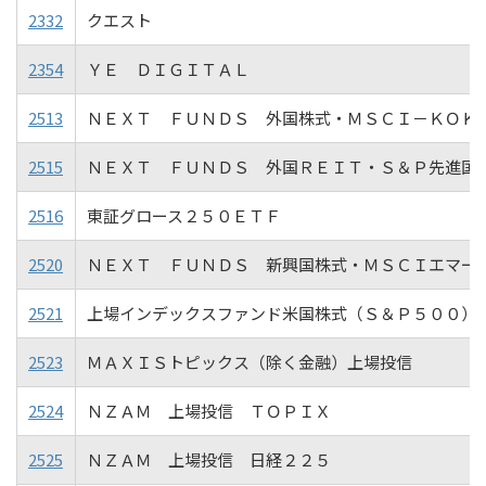
2332
クエスト
2354
ＹＥ ＤＩＧＩＴＡＬ
2513
ＮＥＸＴ ＦＵＮＤＳ 外国株式・ＭＳＣＩ－ＫＯＫ
2515
ＮＥＸＴ ＦＵＮＤＳ 外国ＲＥＩＴ・Ｓ＆Ｐ先進国
2516
東証グロース２５０ＥＴＦ
2520
ＮＥＸＴ ＦＵＮＤＳ 新興国株式・ＭＳＣＩエマー
2521
上場インデックスファンド米国株式（Ｓ＆Ｐ５００）
2523
ＭＡＸＩＳトピックス（除く金融）上場投信
2524
ＮＺＡＭ 上場投信 ＴＯＰＩＸ
2525
ＮＺＡＭ 上場投信 日経２２５