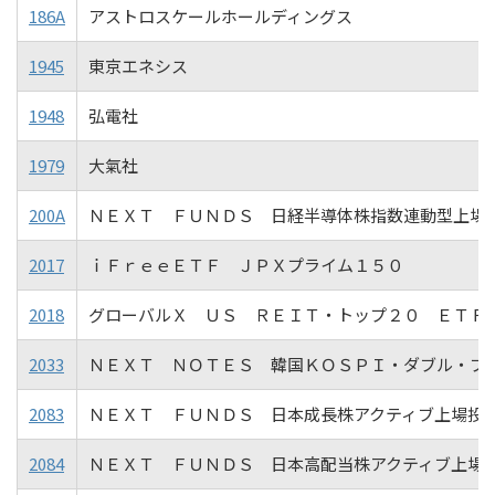
186A
アストロスケールホールディングス
1945
東京エネシス
1948
弘電社
1979
大氣社
200A
ＮＥＸＴ ＦＵＮＤＳ 日経半導体株指数連動型上場
2017
ｉＦｒｅｅＥＴＦ ＪＰＸプライム１５０
2018
グローバルＸ ＵＳ ＲＥＩＴ・トップ２０ ＥＴＦ
2033
ＮＥＸＴ ＮＯＴＥＳ 韓国ＫＯＳＰＩ・ダブル・ブ
2083
ＮＥＸＴ ＦＵＮＤＳ 日本成長株アクティブ上場投
2084
ＮＥＸＴ ＦＵＮＤＳ 日本高配当株アクティブ上場