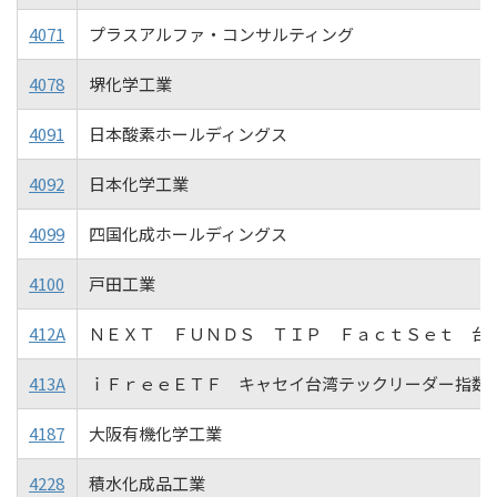
4071
プラスアルファ・コンサルティング
4078
堺化学工業
4091
日本酸素ホールディングス
4092
日本化学工業
4099
四国化成ホールディングス
4100
戸田工業
412A
ＮＥＸＴ ＦＵＮＤＳ ＴＩＰ ＦａｃｔＳｅｔ 台
413A
ｉＦｒｅｅＥＴＦ キャセイ台湾テックリーダー指数
4187
大阪有機化学工業
4228
積水化成品工業