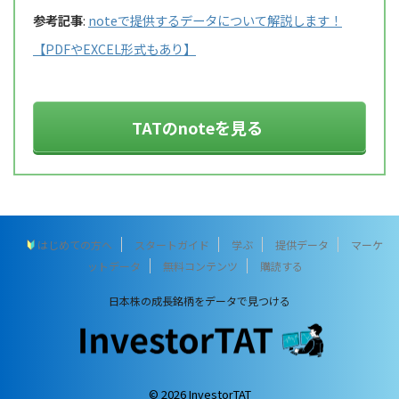
参考記事
:
noteで提供するデータについて解説します！
【PDFやEXCEL形式もあり】
TATのnoteを見る
はじめての方へ
スタートガイド
学ぶ
提供データ
マーケ
ットデータ
無料コンテンツ
購読する
日本株の成長銘柄をデータで見つける
© 2026 InvestorTAT