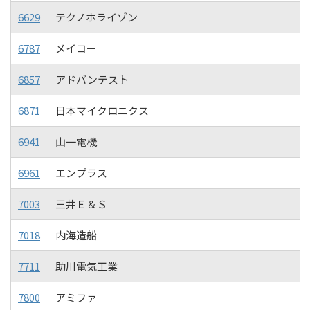
6629
テクノホライゾン
6787
メイコー
6857
アドバンテスト
6871
日本マイクロニクス
6941
山一電機
6961
エンプラス
7003
三井Ｅ＆Ｓ
7018
内海造船
7711
助川電気工業
7800
アミファ