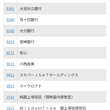
8361
大垣共立銀行
8386
百十四銀行
8392
大分銀行
8393
宮崎銀行
9271
和心
9322
川西倉庫
9412
スカパーＪＳＡＴホールディングス
9553
マイクロアド
1542
純銀上場信託（現物国内保管型）
1673
ＷｉｓｄｏｍＴｒｅｅ 銀上場投資信託