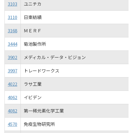
3103
ユニチカ
3110
日東紡績
3168
ＭＥＲＦ
3444
菊池製作所
3902
メディカル・データ・ビジョン
3997
トレードワークス
4022
ラサ工業
4062
イビデン
4082
第一稀元素化学工業
4570
免疫生物研究所