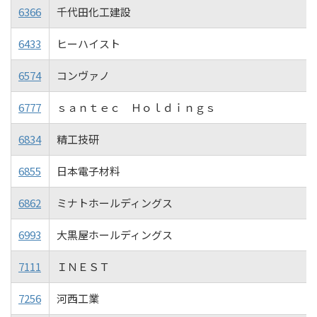
6366
千代田化工建設
6433
ヒーハイスト
6574
コンヴァノ
6777
ｓａｎｔｅｃ Ｈｏｌｄｉｎｇｓ
6834
精工技研
6855
日本電子材料
6862
ミナトホールディングス
6993
大黒屋ホールディングス
7111
ＩＮＥＳＴ
7256
河西工業