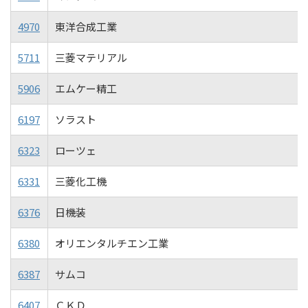
4970
東洋合成工業
5711
三菱マテリアル
5906
エムケー精工
6197
ソラスト
6323
ローツェ
6331
三菱化工機
6376
日機装
6380
オリエンタルチエン工業
6387
サムコ
6407
ＣＫＤ