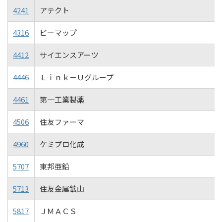
4241
アテクト
4316
ビーマップ
4412
サイエンスアーツ
4446
Ｌｉｎｋ－Ｕグループ
4461
第一工業製薬
4506
住友ファーマ
4960
ケミプロ化成
5707
東邦亜鉛
5713
住友金属鉱山
5817
ＪＭＡＣＳ