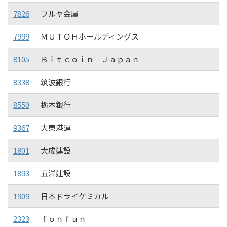
7826
フルヤ金属
7999
ＭＵＴＯＨホールディングス
8105
Ｂｉｔｃｏｉｎ Ｊａｐａｎ
8338
筑波銀行
8550
栃木銀行
9367
大東港運
1801
大成建設
1893
五洋建設
1909
日本ドライケミカル
2323
ｆｏｎｆｕｎ