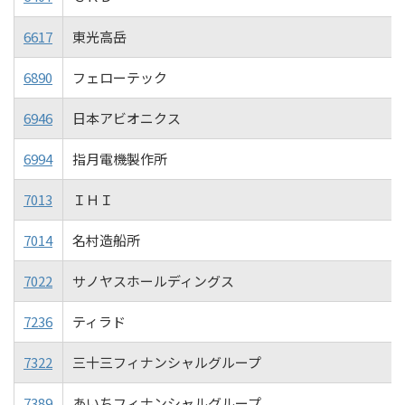
6617
東光高岳
6890
フェローテック
6946
日本アビオニクス
6994
指月電機製作所
7013
ＩＨＩ
7014
名村造船所
7022
サノヤスホールディングス
7236
ティラド
7322
三十三フィナンシャルグループ
7389
あいちフィナンシャルグループ