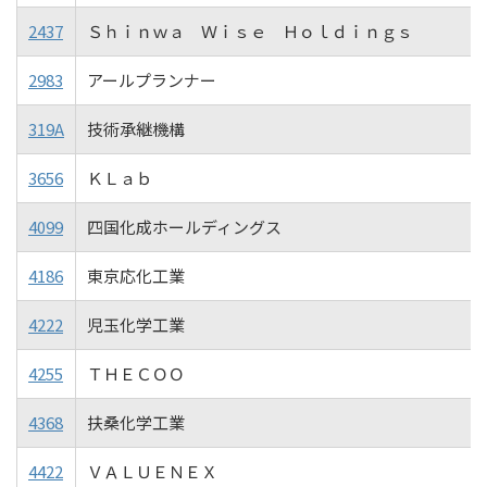
2437
Ｓｈｉｎｗａ Ｗｉｓｅ Ｈｏｌｄｉｎｇｓ
2983
アールプランナー
319A
技術承継機構
3656
ＫＬａｂ
4099
四国化成ホールディングス
4186
東京応化工業
4222
児玉化学工業
4255
ＴＨＥＣＯＯ
4368
扶桑化学工業
4422
ＶＡＬＵＥＮＥＸ