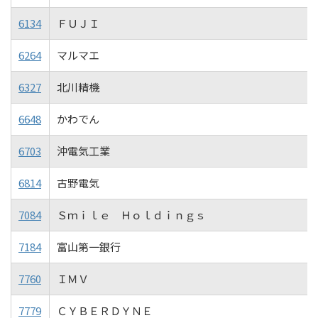
6134
ＦＵＪＩ
6264
マルマエ
6327
北川精機
6648
かわでん
6703
沖電気工業
6814
古野電気
7084
Ｓｍｉｌｅ Ｈｏｌｄｉｎｇｓ
7184
富山第一銀行
7760
ＩＭＶ
7779
ＣＹＢＥＲＤＹＮＥ