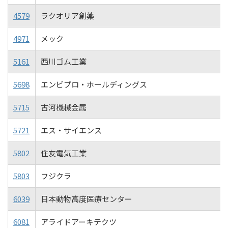
4579
ラクオリア創薬
4971
メック
5161
西川ゴム工業
5698
エンビプロ・ホールディングス
5715
古河機械金属
5721
エス・サイエンス
5802
住友電気工業
5803
フジクラ
6039
日本動物高度医療センター
6081
アライドアーキテクツ