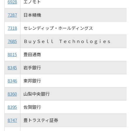
6928
エノモト
7287
日本精機
7318
セレンディップ・ホールディングス
7685
ＢｕｙＳｅｌｌ Ｔｅｃｈｎｏｌｏｇｉｅｓ
8015
豊田通商
8345
岩手銀行
8346
東邦銀行
8360
山梨中央銀行
8395
佐賀銀行
8747
豊トラスティ証券