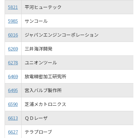
5821
平河ヒューテック
5985
サンコール
6016
ジャパンエンジンコーポレーション
6269
三井海洋開発
6278
ユニオンツール
6469
放電精密加工研究所
6495
宮入バルブ製作所
6590
芝浦メカトロニクス
6613
ＱＤレーザ
6627
テラプローブ