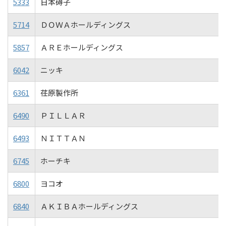
5333
日本碍子
5714
ＤＯＷＡホールディングス
5857
ＡＲＥホールディングス
6042
ニッキ
6361
荏原製作所
6490
ＰＩＬＬＡＲ
6493
ＮＩＴＴＡＮ
6745
ホーチキ
6800
ヨコオ
6840
ＡＫＩＢＡホールディングス