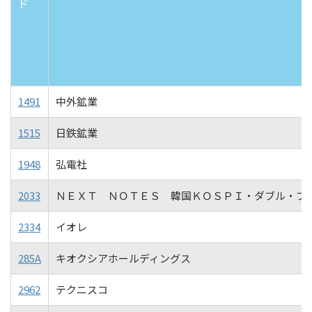
ド
1491
中外鉱業
1515
日鉄鉱業
1948
弘電社
2033
ＮＥＸＴ ＮＯＴＥＳ 韓国ＫＯＳＰＩ・ダブル・ブ
2334
イオレ
285A
キオクシアホールディングス
2962
テクニスコ