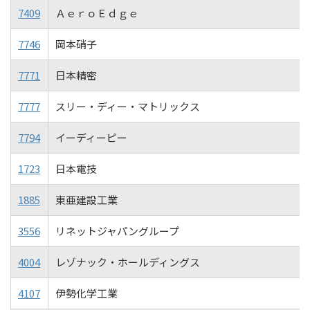
7409
ＡｅｒｏＥｄｇｅ
7746
岡本硝子
7771
日本精密
7777
スリー・ディー・マトリックス
7794
イーディーピー
1723
日本電技
1885
東亜建設工業
3556
リネットジャパングループ
4004
レゾナック・ホールディングス
4107
伊勢化学工業