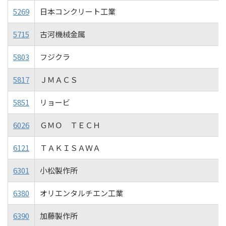
5269
日本コンクリート工業
5715
古河機械金属
5803
フジクラ
5817
ＪＭＡＣＳ
5851
リョービ
6026
ＧＭＯ ＴＥＣＨ
6121
ＴＡＫＩＳＡＷＡ
6301
小松製作所
6380
オリエンタルチエン工業
6390
加藤製作所