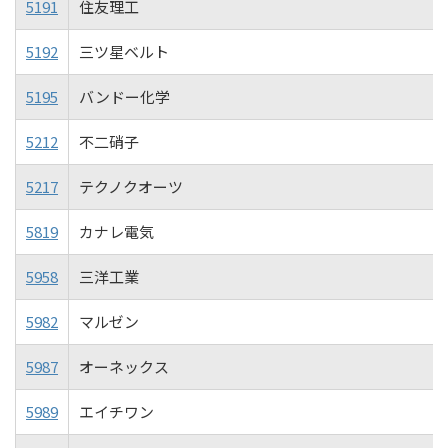
5191
住友理工
5192
三ツ星ベルト
5195
バンドー化学
5212
不二硝子
5217
テクノクオーツ
5819
カナレ電気
5958
三洋工業
5982
マルゼン
5987
オーネックス
5989
エイチワン