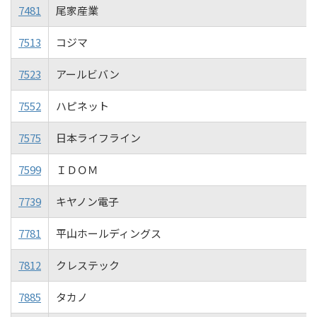
7481
尾家産業
7513
コジマ
7523
アールビバン
7552
ハピネット
7575
日本ライフライン
7599
ＩＤＯＭ
7739
キヤノン電子
7781
平山ホールディングス
7812
クレステック
7885
タカノ