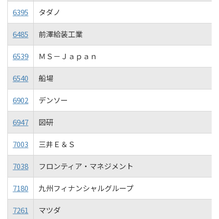
6395
タダノ
6485
前澤給装工業
6539
ＭＳ－Ｊａｐａｎ
6540
船場
6902
デンソー
6947
図研
7003
三井Ｅ＆Ｓ
7038
フロンティア・マネジメント
7180
九州フィナンシャルグループ
7261
マツダ