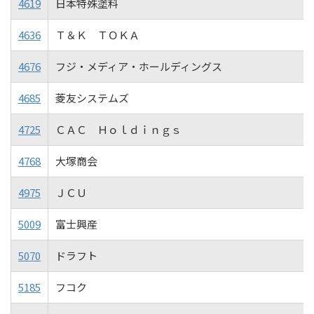
4619
日本特殊塗料
4636
Ｔ＆Ｋ ＴＯＫＡ
4676
フジ・メディア・ホールディングス
4685
菱友システムズ
4725
ＣＡＣ Ｈｏｌｄｉｎｇｓ
4768
大塚商会
4975
ＪＣＵ
5009
富士興産
5070
ドラフト
5185
フコク