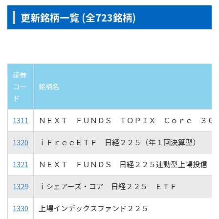
更新銘柄一覧 (全723銘柄)
証券
コー
銘柄名
ド
1311
ＮＥＸＴ ＦＵＮＤＳ ＴＯＰＩＸ Ｃｏｒｅ ３０
1320
ｉＦｒｅｅＥＴＦ 日経２２５（年１回決算型）
1321
ＮＥＸＴ ＦＵＮＤＳ 日経２２５連動型上場投信
1329
ｉシェアーズ・コア 日経２２５ ＥＴＦ
1330
上場インデックスファンド２２５