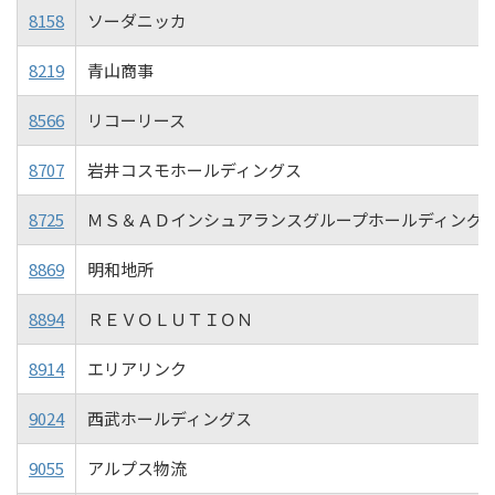
8158
ソーダニッカ
8219
青山商事
8566
リコーリース
8707
岩井コスモホールディングス
8725
ＭＳ＆ＡＤインシュアランスグループホールディング
8869
明和地所
8894
ＲＥＶＯＬＵＴＩＯＮ
8914
エリアリンク
9024
西武ホールディングス
9055
アルプス物流