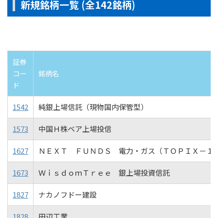
新規銘柄一覧 (全142銘柄)
証券
コー
銘柄名
ド
1542
純銀上場信託（現物国内保管型）
1573
中国Ｈ株ベア上場投信
1627
ＮＥＸＴ ＦＵＮＤＳ 電力・ガス（ＴＯＰＩＸ－１
1673
ＷｉｓｄｏｍＴｒｅｅ 銀上場投資信託
1827
ナカノフドー建設
1828
田辺工業