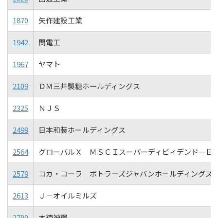
1870
矢作建設工業
1942
関電工
1967
ヤマト
2109
ＤＭ三井製糖ホールディングス
2325
ＮＪＳ
2499
日本和装ホールディングス
2564
グローバルＸ ＭＳＣＩスーパーディビィデンド－日
2579
コカ・コーラ ボトラーズジャパンホールディングス
2613
Ｊ－オイルミルズ
2700
木徳神糧