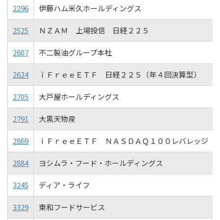
2296
伊藤ハム米久ホールディングス
2525
ＮＺＡＭ 上場投信 日経２２５
2607
不二製油グループ本社
2624
ｉＦｒｅｅＥＴＦ 日経２２５（年４回決算型）
2705
大戸屋ホールディングス
2791
大黒天物産
2869
ｉＦｒｅｅＥＴＦ ＮＡＳＤＡＱ１００レバレッジ
2884
ヨシムラ・フード・ホールディングス
3245
ディア・ライフ
3329
東和フードサービス