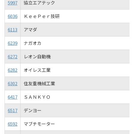
5997
協立エアテック
6036
ＫｅｅＰｅｒ技研
6113
アマダ
6239
ナガオカ
6272
レオン自動機
6282
オイレス工業
6302
住友重機械工業
6417
ＳＡＮＫＹＯ
6517
デンヨー
6592
マブチモーター