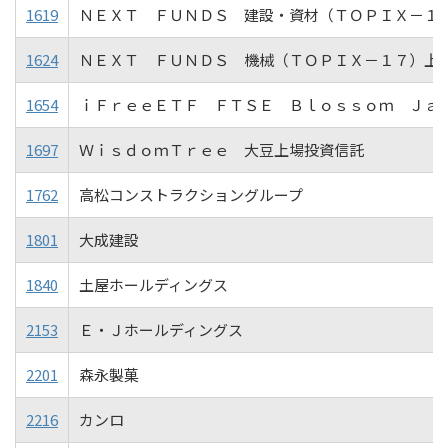
1619
ＮＥＸＴ ＦＵＮＤＳ 建設・資材（ＴＯＰＩＸ－１
1624
ＮＥＸＴ ＦＵＮＤＳ 機械（ＴＯＰＩＸ－１７）上
1654
ｉＦｒｅｅＥＴＦ ＦＴＳＥ Ｂｌｏｓｓｏｍ Ｊａ
1697
ＷｉｓｄｏｍＴｒｅｅ 大豆上場投資信託
1762
高松コンストラクショングループ
1801
大成建設
1840
土屋ホールディングス
2153
Ｅ・Ｊホールディングス
2201
森永製菓
2216
カンロ