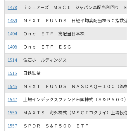
1478
ｉシェアーズ ＭＳＣＩ ジャパン高配当利回り Ｅ
1489
ＮＥＸＴ ＦＵＮＤＳ 日経平均高配当株５０指数連
1494
Ｏｎｅ ＥＴＦ 高配当日本株
1498
Ｏｎｅ ＥＴＦ ＥＳＧ
1514
住石ホールディングス
1515
日鉄鉱業
1545
ＮＥＸＴ ＦＵＮＤＳ ＮＡＳＤＡＱ－１００（為替
1547
上場インデックスファンド米国株式（Ｓ＆Ｐ５００）
1550
ＭＡＸＩＳ 海外株式（ＭＳＣＩコクサイ）上場投信
1557
ＳＰＤＲ Ｓ＆Ｐ５００ ＥＴＦ