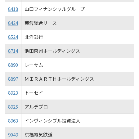
8418
山口フィナンシャルグループ
8424
芙蓉総合リース
8524
北洋銀行
8714
池田泉州ホールディングス
8890
レーサム
8897
ＭＩＲＡＲＴＨホールディングス
8923
トーセイ
8925
アルデプロ
8963
インヴィンシブル投資法人
9049
京福電気鉄道