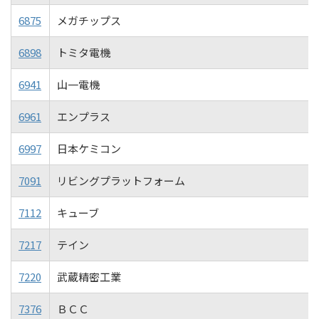
6875
メガチップス
6898
トミタ電機
6941
山一電機
6961
エンプラス
6997
日本ケミコン
7091
リビングプラットフォーム
7112
キューブ
7217
テイン
7220
武蔵精密工業
7376
ＢＣＣ