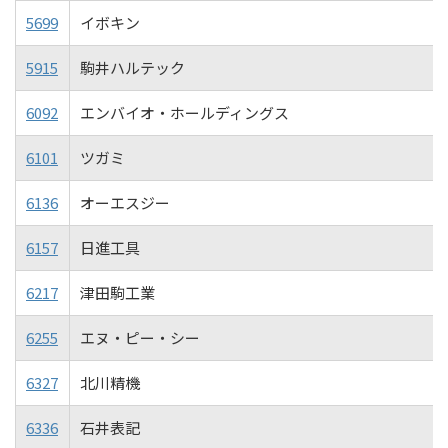
5699
イボキン
5915
駒井ハルテック
6092
エンバイオ・ホールディングス
6101
ツガミ
6136
オーエスジー
6157
日進工具
6217
津田駒工業
6255
エヌ・ピー・シー
6327
北川精機
6336
石井表記