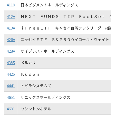
4119
日本ピグメントホールディングス
412A
ＮＥＸＴ ＦＵＮＤＳ ＴＩＰ ＦａｃｔＳｅｔ 台
413A
ｉＦｒｅｅＥＴＦ キャセイ台湾テックリーダー指数
426A
ニッセイＥＴＦ Ｓ＆Ｐ５００イコール・ウェイト（
428A
サイプレス・ホールディングス
4385
メルカリ
4425
Ｋｕｄａｎ
4441
トビラシステムズ
4651
サニックスホールディングス
4691
ワシントンホテル