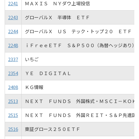
2241
ＭＡＸＩＳ ＮＹダウ上場投信
2243
グローバルＸ 半導体 ＥＴＦ
2244
グローバルＸ ＵＳ テック・トップ２０ ＥＴＦ
2248
ｉＦｒｅｅＥＴＦ Ｓ＆Ｐ５００（為替ヘッジあり）
2337
いちご
2354
ＹＥ ＤＩＧＩＴＡＬ
2408
ＫＧ情報
2513
ＮＥＸＴ ＦＵＮＤＳ 外国株式・ＭＳＣＩ－ＫＯＫ
2515
ＮＥＸＴ ＦＵＮＤＳ 外国ＲＥＩＴ・Ｓ＆Ｐ先進国
2516
東証グロース２５０ＥＴＦ