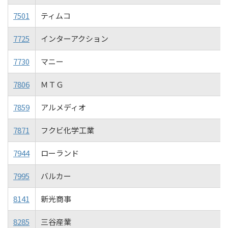
7501
ティムコ
7725
インターアクション
7730
マニー
7806
ＭＴＧ
7859
アルメディオ
7871
フクビ化学工業
7944
ローランド
7995
バルカー
8141
新光商事
8285
三谷産業