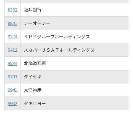
8362
福井銀行
8841
テーオーシー
9274
ＫＰＰグループホールディングス
9412
スカパーＪＳＡＴホールディングス
9534
北海道瓦斯
9793
ダイセキ
9941
太洋物産
9982
タキヒヨー