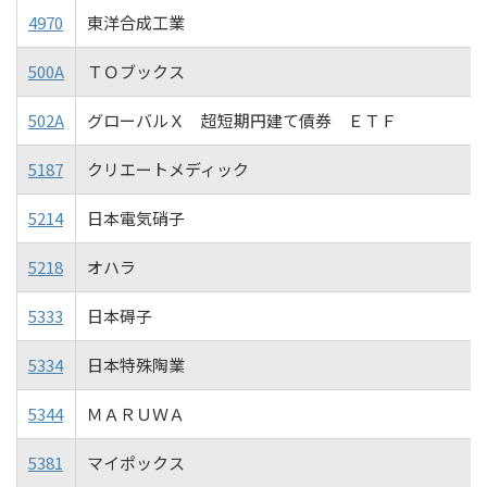
4970
東洋合成工業
500A
ＴＯブックス
502A
グローバルＸ 超短期円建て債券 ＥＴＦ
5187
クリエートメディック
5214
日本電気硝子
5218
オハラ
5333
日本碍子
5334
日本特殊陶業
5344
ＭＡＲＵＷＡ
5381
マイポックス