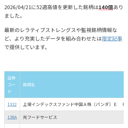
2026/04/21に52週高値を更新した銘柄は
140個
あり
ました。
最新のレラティブストレングスや監視銘柄情報な
ど、より充実したデータを組み合わせたは
限定記事
で提供しています。
証券
コー
銘柄名
ド
1322
上場インデックスファンド中国Ａ株（パンダ）Ｅ Ｆ
138A
光フードサービス