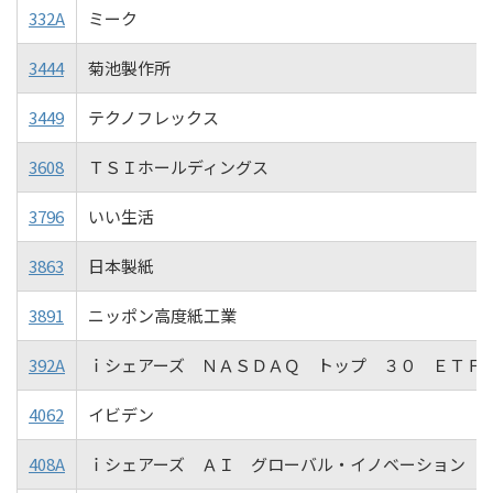
332A
ミーク
3444
菊池製作所
3449
テクノフレックス
3608
ＴＳＩホールディングス
3796
いい生活
3863
日本製紙
3891
ニッポン高度紙工業
392A
ｉシェアーズ ＮＡＳＤＡＱ トップ ３０ ＥＴＦ
4062
イビデン
408A
ｉシェアーズ ＡＩ グローバル・イノベーション 