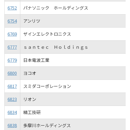
6752
パナソニック ホールディングス
6754
アンリツ
6769
ザインエレクトロニクス
6777
ｓａｎｔｅｃ Ｈｏｌｄｉｎｇｓ
6779
日本電波工業
6800
ヨコオ
6817
スミダコーポレーション
6823
リオン
6834
精工技研
6838
多摩川ホールディングス