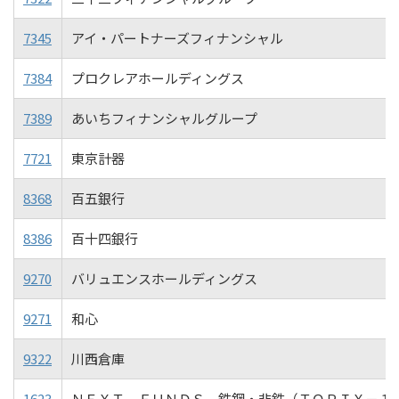
7345
アイ・パートナーズフィナンシャル
7384
プロクレアホールディングス
7389
あいちフィナンシャルグループ
7721
東京計器
8368
百五銀行
8386
百十四銀行
9270
バリュエンスホールディングス
9271
和心
9322
川西倉庫
1623
ＮＥＸＴ ＦＵＮＤＳ 鉄鋼・非鉄（ＴＯＰＩＸ－１