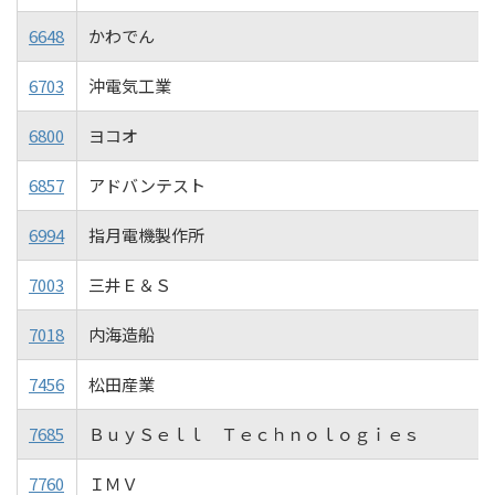
6648
かわでん
6703
沖電気工業
6800
ヨコオ
6857
アドバンテスト
6994
指月電機製作所
7003
三井Ｅ＆Ｓ
7018
内海造船
7456
松田産業
7685
ＢｕｙＳｅｌｌ Ｔｅｃｈｎｏｌｏｇｉｅｓ
7760
ＩＭＶ