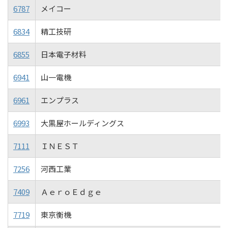
6787
メイコー
6834
精工技研
6855
日本電子材料
6941
山一電機
6961
エンプラス
6993
大黒屋ホールディングス
7111
ＩＮＥＳＴ
7256
河西工業
7409
ＡｅｒｏＥｄｇｅ
7719
東京衡機