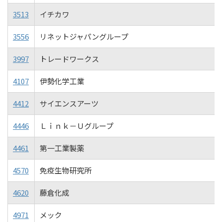
3513
イチカワ
3556
リネットジャパングループ
3997
トレードワークス
4107
伊勢化学工業
4412
サイエンスアーツ
4446
Ｌｉｎｋ－Ｕグループ
4461
第一工業製薬
4570
免疫生物研究所
4620
藤倉化成
4971
メック