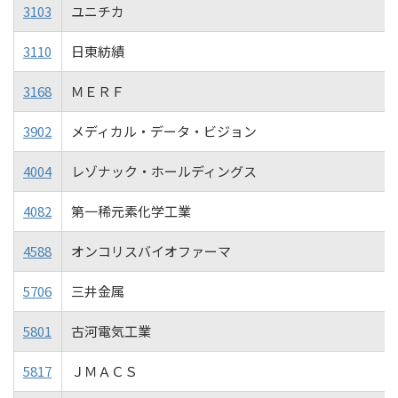
3103
ユニチカ
3110
日東紡績
3168
ＭＥＲＦ
3902
メディカル・データ・ビジョン
4004
レゾナック・ホールディングス
4082
第一稀元素化学工業
4588
オンコリスバイオファーマ
5706
三井金属
5801
古河電気工業
5817
ＪＭＡＣＳ