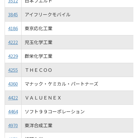
3512
日本フエルト
3845
アイフリークモバイル
4186
東京応化工業
4222
児玉化学工業
4229
群栄化学工業
4255
ＴＨＥＣＯＯ
4360
マナック・ケミカル・パートナーズ
4422
ＶＡＬＵＥＮＥＸ
4464
ソフト９９コーポレーション
4970
東洋合成工業