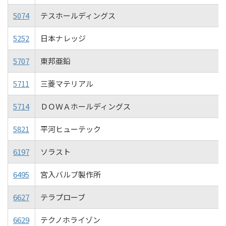
5074
テスホールディングス
5252
日本ナレッジ
5707
東邦亜鉛
5711
三菱マテリアル
5714
ＤＯＷＡホールディングス
5821
平河ヒューテック
6197
ソラスト
6495
宮入バルブ製作所
6627
テラプローブ
6629
テクノホライゾン