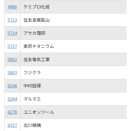
4960
ケミプロ化成
5713
住友金属鉱山
5724
アサカ理研
5727
東邦チタニウム
5802
住友電気工業
5803
フジクラ
6166
中村超硬
6264
マルマエ
6278
ユニオンツール
6327
北川精機