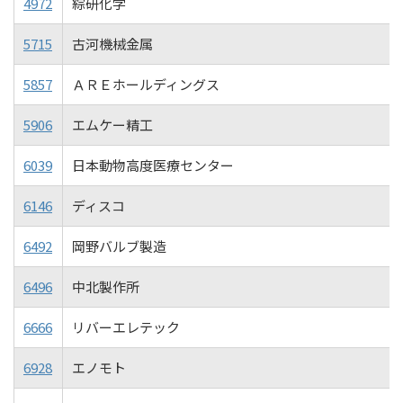
4972
綜研化学
5715
古河機械金属
5857
ＡＲＥホールディングス
5906
エムケー精工
6039
日本動物高度医療センター
6146
ディスコ
6492
岡野バルブ製造
6496
中北製作所
6666
リバーエレテック
6928
エノモト