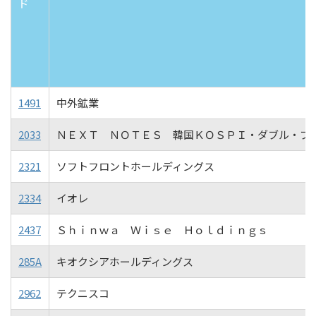
ド
1491
中外鉱業
2033
ＮＥＸＴ ＮＯＴＥＳ 韓国ＫＯＳＰＩ・ダブル・ブ
2321
ソフトフロントホールディングス
2334
イオレ
2437
Ｓｈｉｎｗａ Ｗｉｓｅ Ｈｏｌｄｉｎｇｓ
285A
キオクシアホールディングス
2962
テクニスコ