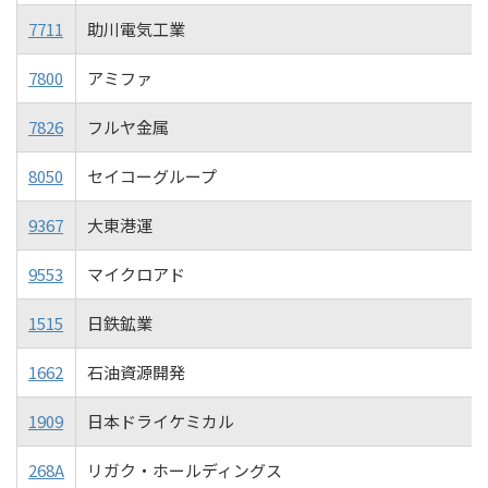
7711
助川電気工業
7800
アミファ
7826
フルヤ金属
8050
セイコーグループ
9367
大東港運
9553
マイクロアド
1515
日鉄鉱業
1662
石油資源開発
1909
日本ドライケミカル
268A
リガク・ホールディングス