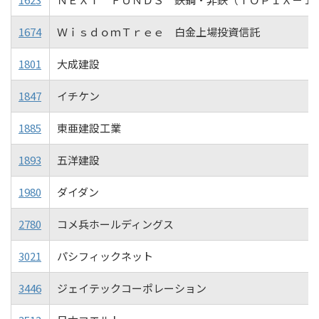
1674
ＷｉｓｄｏｍＴｒｅｅ 白金上場投資信託
1801
大成建設
1847
イチケン
1885
東亜建設工業
1893
五洋建設
1980
ダイダン
2780
コメ兵ホールディングス
3021
パシフィックネット
3446
ジェイテックコーポレーション