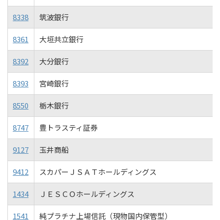
8338
筑波銀行
8361
大垣共立銀行
8392
大分銀行
8393
宮崎銀行
8550
栃木銀行
8747
豊トラスティ証券
9127
玉井商船
9412
スカパーＪＳＡＴホールディングス
1434
ＪＥＳＣＯホールディングス
1541
純プラチナ上場信託（現物国内保管型）