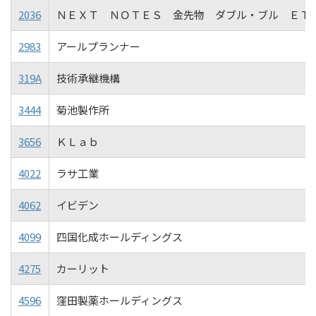
2036
ＮＥＸＴ ＮＯＴＥＳ 金先物 ダブル・ブル ＥＴ
2983
アールプランナー
319A
技術承継機構
3444
菊池製作所
3656
ＫＬａｂ
4022
ラサ工業
4062
イビデン
4099
四国化成ホールディングス
4275
カーリット
4596
窪田製薬ホールディングス