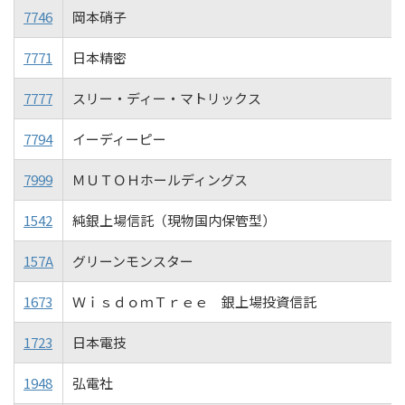
7746
岡本硝子
7771
日本精密
7777
スリー・ディー・マトリックス
7794
イーディーピー
7999
ＭＵＴＯＨホールディングス
1542
純銀上場信託（現物国内保管型）
157A
グリーンモンスター
1673
ＷｉｓｄｏｍＴｒｅｅ 銀上場投資信託
1723
日本電技
1948
弘電社