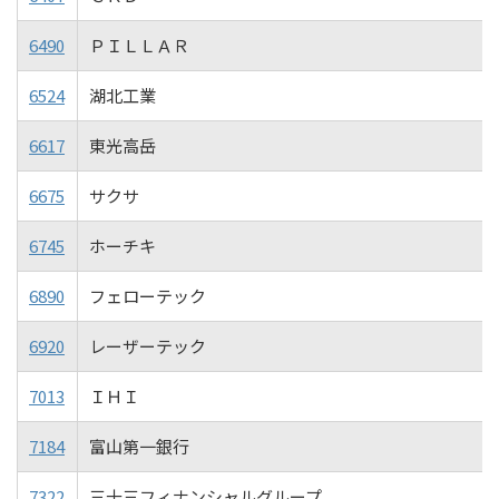
6490
ＰＩＬＬＡＲ
6524
湖北工業
6617
東光高岳
6675
サクサ
6745
ホーチキ
6890
フェローテック
6920
レーザーテック
7013
ＩＨＩ
7184
富山第一銀行
7322
三十三フィナンシャルグループ