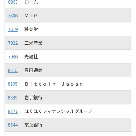
6963
ローム
7806
ＭＴＧ
7819
粧美堂
7922
三光産業
7946
光陽社
8015
豊田通商
8105
Ｂｉｔｃｏｉｎ Ｊａｐａｎ
8345
岩手銀行
8377
ほくほくフィナンシャルグループ
8544
京葉銀行