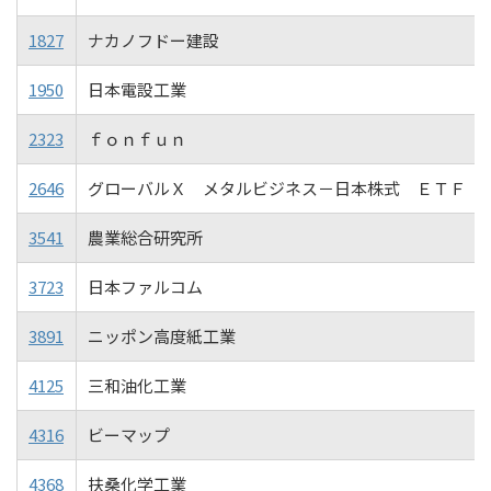
1827
ナカノフドー建設
1950
日本電設工業
2323
ｆｏｎｆｕｎ
2646
グローバルＸ メタルビジネス－日本株式 ＥＴＦ
3541
農業総合研究所
3723
日本ファルコム
3891
ニッポン高度紙工業
4125
三和油化工業
4316
ビーマップ
4368
扶桑化学工業