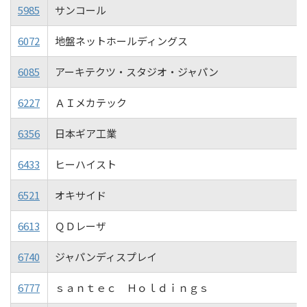
5985
サンコール
6072
地盤ネットホールディングス
6085
アーキテクツ・スタジオ・ジャパン
6227
ＡＩメカテック
6356
日本ギア工業
6433
ヒーハイスト
6521
オキサイド
6613
ＱＤレーザ
6740
ジャパンディスプレイ
6777
ｓａｎｔｅｃ Ｈｏｌｄｉｎｇｓ