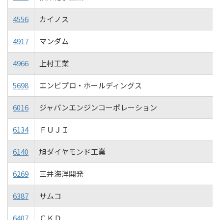
4556
カイノス
4917
マンダム
4966
上村工業
5698
エンビプロ・ホールディングス
6016
ジャパンエンジンコーポレーション
6134
ＦＵＪＩ
6140
旭ダイヤモンド工業
6269
三井海洋開発
6387
サムコ
6407
ＣＫＤ