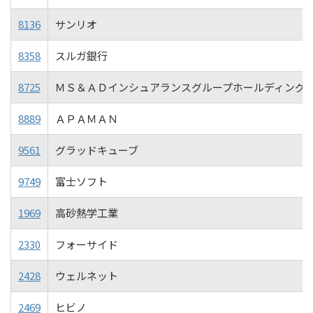
8136
サンリオ
8358
スルガ銀行
8725
ＭＳ＆ＡＤインシュアランスグループホールディング
8889
ＡＰＡＭＡＮ
9561
グラッドキューブ
9749
富士ソフト
1969
高砂熱学工業
2330
フォーサイド
2428
ウェルネット
2469
ヒビノ