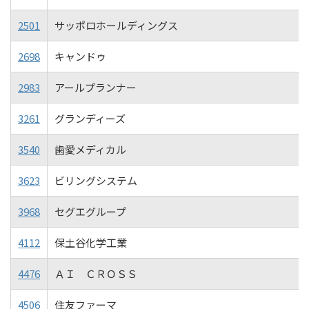
2501
サッポロホールディングス
2698
キャンドゥ
2983
アールプランナー
3261
グランディーズ
3540
歯愛メディカル
3623
ビリングシステム
3968
セグエグループ
4112
保土谷化学工業
4476
ＡＩ ＣＲＯＳＳ
4506
住友ファーマ