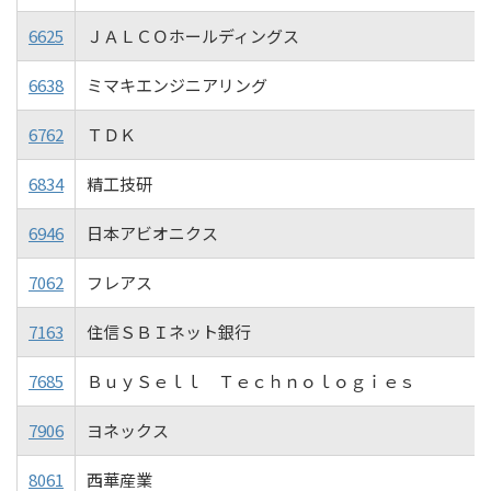
6625
ＪＡＬＣＯホールディングス
6638
ミマキエンジニアリング
6762
ＴＤＫ
6834
精工技研
6946
日本アビオニクス
7062
フレアス
7163
住信ＳＢＩネット銀行
7685
ＢｕｙＳｅｌｌ Ｔｅｃｈｎｏｌｏｇｉｅｓ
7906
ヨネックス
8061
西華産業