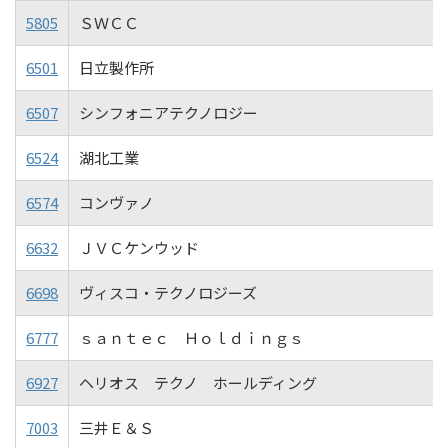
5805
ＳＷＣＣ
6501
日立製作所
6507
シンフォニアテクノロジー
6524
湖北工業
6574
コンヴァノ
6632
ＪＶＣケンウッド
6698
ヴィスコ・テクノロジーズ
6777
ｓａｎｔｅｃ Ｈｏｌｄｉｎｇｓ
6927
ヘリオス テクノ ホールディング
7003
三井Ｅ＆Ｓ