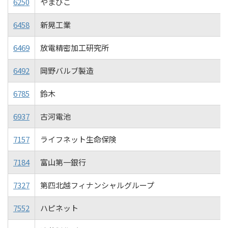
6250
やまびこ
6458
新晃工業
6469
放電精密加工研究所
6492
岡野バルブ製造
6785
鈴木
6937
古河電池
7157
ライフネット生命保険
7184
富山第一銀行
7327
第四北越フィナンシャルグループ
7552
ハピネット