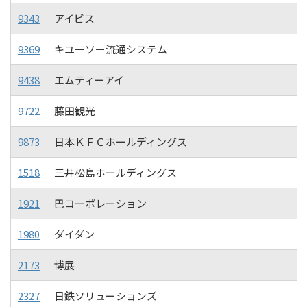
9343
アイビス
9369
キユーソー流通システム
9438
エムティーアイ
9722
藤田観光
9873
日本ＫＦＣホールディングス
1518
三井松島ホールディングス
1921
巴コーポレーション
1980
ダイダン
2173
博展
2327
日鉄ソリューションズ