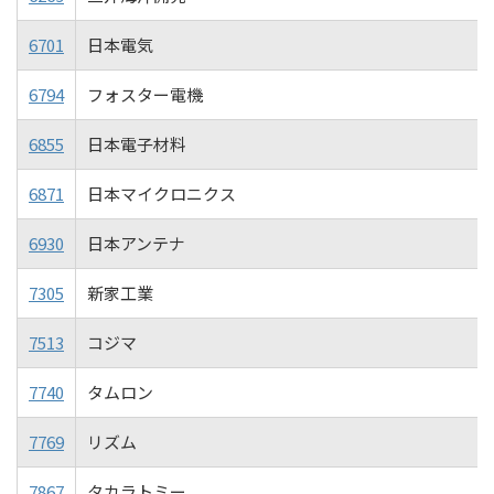
6701
日本電気
6794
フォスター電機
6855
日本電子材料
6871
日本マイクロニクス
6930
日本アンテナ
7305
新家工業
7513
コジマ
7740
タムロン
7769
リズム
7867
タカラトミー