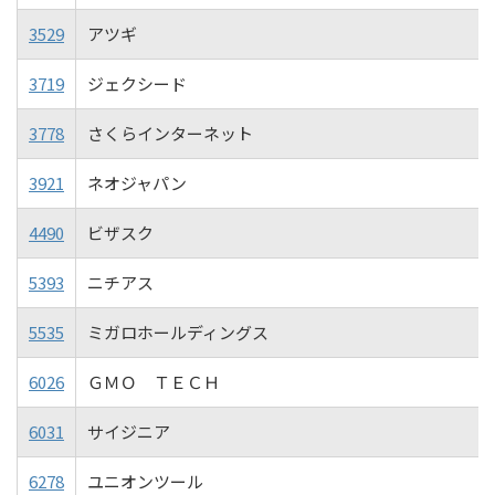
3529
アツギ
3719
ジェクシード
3778
さくらインターネット
3921
ネオジャパン
4490
ビザスク
5393
ニチアス
5535
ミガロホールディングス
6026
ＧＭＯ ＴＥＣＨ
6031
サイジニア
6278
ユニオンツール