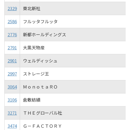
2329
東北新社
2586
フルッタフルッタ
2776
新都ホールディングス
2791
大黒天物産
2901
ウェルディッシュ
2997
ストレージ王
3064
ＭｏｎｏｔａＲＯ
3106
倉敷紡績
3271
ＴＨＥグローバル社
3474
Ｇ－ＦＡＣＴＯＲＹ