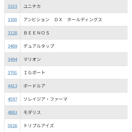
3103
ユニチカ
3300
アンビション ＤＸ ホールディングス
3328
ＢＥＥＮＯＳ
3469
デュアルタップ
3494
マリオン
3791
ＩＧポート
4413
ボードルア
4597
ソレイジア・ファーマ
4883
モダリス
5026
トリプルアイズ