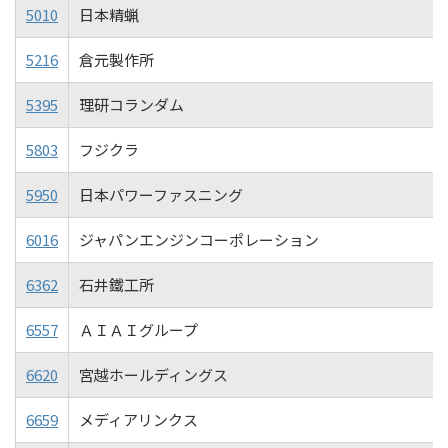
5010
日本精蝋
5216
倉元製作所
5395
理研コランダム
5803
フジクラ
5950
日本パワーファスニング
6016
ジャパンエンジンコーポレーション
6362
石井鐵工所
6557
ＡＩＡＩグループ
6620
宮越ホールディングス
6659
メディアリンクス