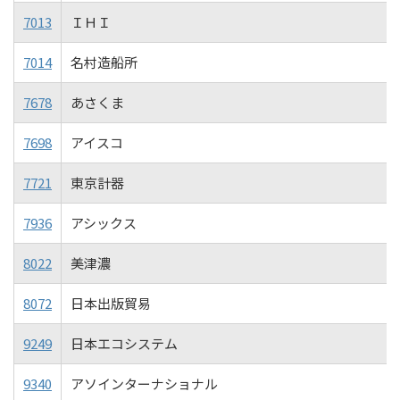
7013
ＩＨＩ
7014
名村造船所
7678
あさくま
7698
アイスコ
7721
東京計器
7936
アシックス
8022
美津濃
8072
日本出版貿易
9249
日本エコシステム
9340
アソインターナショナル