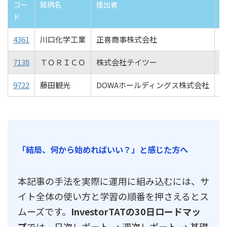
コー
銘柄名
提出者
生
ド
4361
川口化学工業
正喜商事株式会社
2
7138
ＴＯＲＩＣＯ
株式会社テイツー
2
9722
藤田観光
DOWAホールディングス株式会社
2
「結局、何から始めればいい？」と感じた方へ
本記事の手法を実際に運用に組み込むには、サ
イト全体の使い方と学習の順番を押さえるとス
ムーズです。
InvestorTATの30日ロードマッ
プ
では、日次レポート → 週次レポート → 基礎