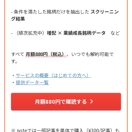
- 条件を満たした銘柄だけを抽出した
スクリーニン
グ結果
- （順次拡充中）
増配 × 業績成長銘柄データ
など
すべて
月額880円（税込）
、いつでも解約可能で
す。
・
サービスの概要（はじめての方へ）
・
提供データ一覧
月額880円で購読する
※ noteでは一部記事を単体で購入（¥300/記事）も