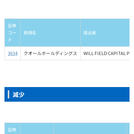
証券
コー
銘柄名
提出者
ド
3034
クオールホールディングス
WILL FIELD CAPITAL PT
減少
証券
報