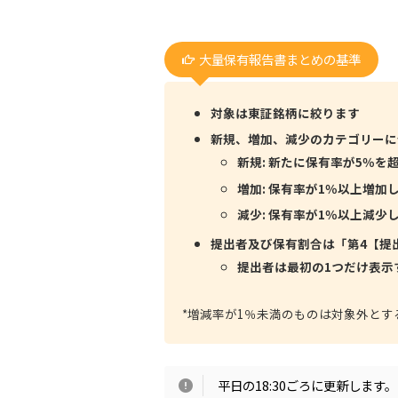
大量保有報告書まとめの基準
対象は東証銘柄に絞ります
新規、増加、減少のカテゴリーに
新規: 新たに保有率が5％を
増加: 保有率が1％以上増加
減少: 保有率が1％以上減少
提出者及び保有割合は「第4【提
提出者は最初の1つだけ表示
*増減率が1％未満のものは対象外とす
平日の18:30ごろに更新します。