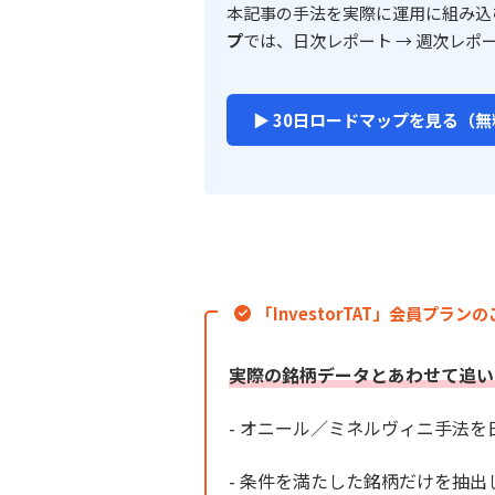
本記事の手法を実際に運用に組み込
プ
では、日次レポート → 週次レポ
▶ 30日ロードマップを見る（無
「InvestorTAT」会員プラン
実際の銘柄データとあわせて追い
- オニール／ミネルヴィニ手法
- 条件を満たした銘柄だけを抽出