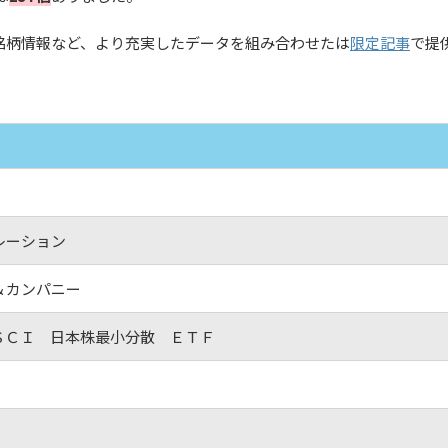
銘柄情報など、より充実したデータを組み合わせたは
限定記事
で提
レーション
＆カンパニー
ＳＣＩ 日本株最小分散 ＥＴＦ