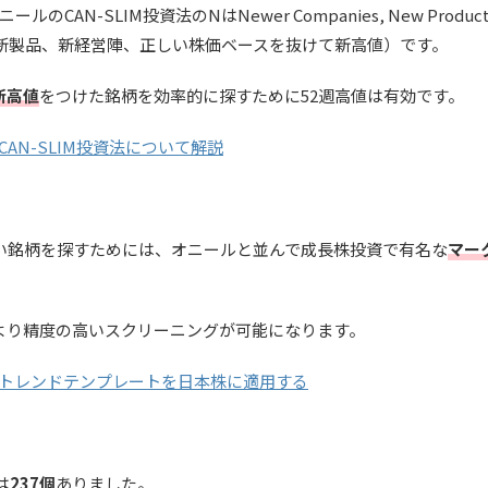
SLIM投資法のNはNewer Companies, New Products, New
（新興企業、新製品、新経営陣、正しい株価ベースを抜けて新高値）です。
新高値
をつけた銘柄を効率的に探すために52週高値は有効です。
AN-SLIM投資法について解説
い銘柄を探すためには、オニールと並んで成長株投資で有名な
マー
より精度の高いスクリーニングが可能になります。
トレンドテンプレートを日本株に適用する
は
237個
ありました。