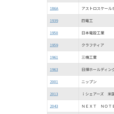
186A
アストロスケール
1939
四電工
1950
日本電設工業
1959
クラフティア
1961
三機工業
1963
日揮ホールディン
2001
ニップン
2013
ｉシェアーズ 米
2043
ＮＥＸＴ ＮＯＴ