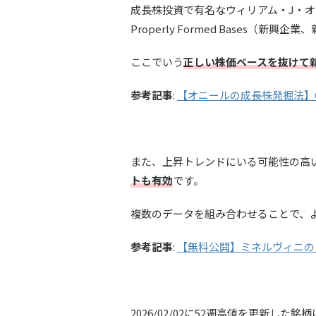
成長株投資で有名なウィリアム・J・オニールのCAN-
Properly Formed Bases
ここでいう
正しい株価ベースを抜けて
参考記事
:
【オニールの成長株発掘法】C
また、上昇トレンドにいる可能性の高
トも有効
です。
複数のデータを組み合わせることで、
参考記事
:
【無料公開】ミネルヴィニの
2026/02/02に52週高値を更新した銘柄