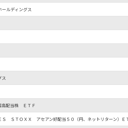
ホールディングス
グス
国高配当株 ＥＴＦ
ＥＳ ＳＴＯＸＸ アセアン好配当５０（円、ネットリターン）Ｅ