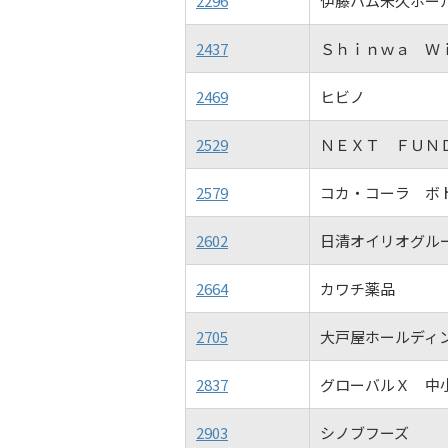
2296
伊藤ハム米久ホー
2437
Ｓｈｉｎｗａ Ｗ
2469
ヒビノ
2529
ＮＥＸＴ ＦＵＮ
2579
コカ・コーラ ボ
2602
日清オイリオグル
2664
カワチ薬品
2705
大戸屋ホールディ
2837
グローバルＸ 中
2903
シノブフーズ