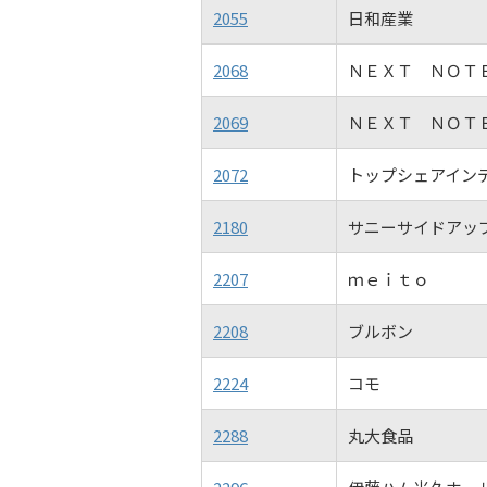
2055
日和産業
2068
ＮＥＸＴ ＮＯＴ
2069
ＮＥＸＴ ＮＯＴ
2072
トップシェアイン
2180
サニーサイドアッ
2207
ｍｅｉｔｏ
2208
ブルボン
2224
コモ
2288
丸大食品