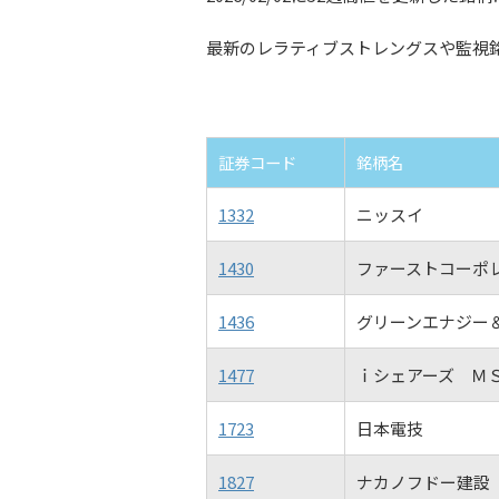
最新のレラティブストレングスや監視
証券コード
銘柄名
1332
ニッスイ
1430
ファーストコーポ
1436
グリーンエナジー
1477
ｉシェアーズ Ｍ
1723
日本電技
1827
ナカノフドー建設