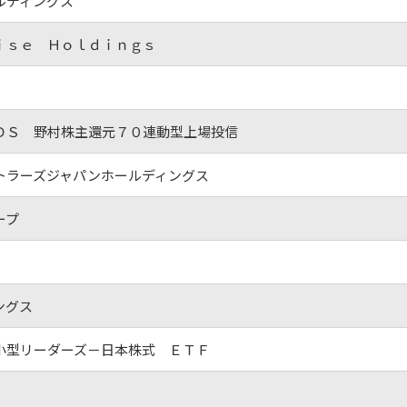
ルディングス
ｉｓｅ Ｈｏｌｄｉｎｇｓ
ＤＳ 野村株主還元７０連動型上場投信
トラーズジャパンホールディングス
ープ
ングス
小型リーダーズ－日本株式 ＥＴＦ