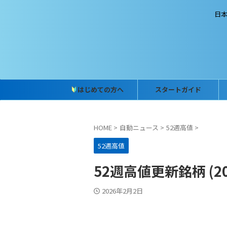
日
はじめての方へ
スタートガイド
HOME
>
自動ニュース
>
52週高値
>
52週高値
52週高値更新銘柄 (202
2026年2月2日