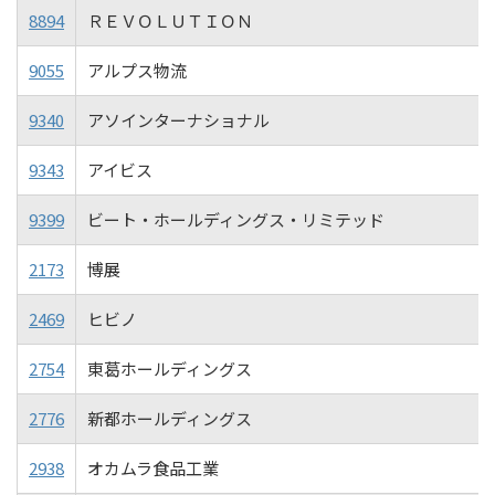
8894
ＲＥＶＯＬＵＴＩＯＮ
9055
アルプス物流
9340
アソインターナショナル
9343
アイビス
9399
ビート・ホールディングス・リミテッド
2173
博展
2469
ヒビノ
2754
東葛ホールディングス
2776
新都ホールディングス
2938
オカムラ食品工業