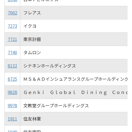
7062
フレアス
7273
イクヨ
7721
東京計器
7740
タムロン
8132
シナネンホールディングス
8725
ＭＳ＆ＡＤインシュアランスグループホールディング
9828
Ｇｅｎｋｉ Ｇｌｏｂａｌ Ｄｉｎｉｎｇ Ｃｏｎｃ
9978
文教堂グループホールディングス
1911
住友林業
1949
住友電設