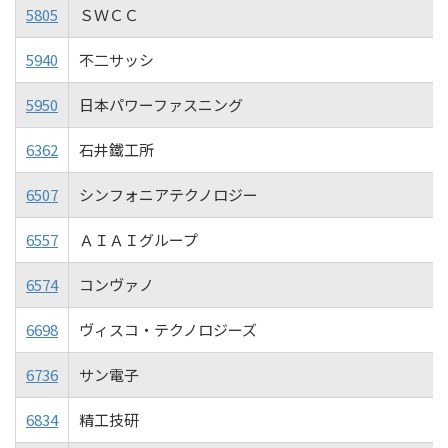
5805
ＳＷＣＣ
5940
不二サッシ
5950
日本パワーファスニング
6362
石井鐵工所
6507
シンフォニアテクノロジー
6557
ＡＩＡＩグループ
6574
コンヴァノ
6698
ヴィスコ・テクノロジーズ
6736
サン電子
6834
精工技研