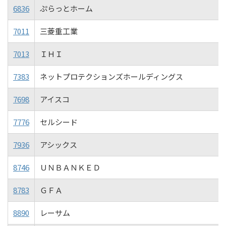
6836
ぷらっとホーム
7011
三菱重工業
7013
ＩＨＩ
7383
ネットプロテクションズホールディングス
7698
アイスコ
7776
セルシード
7936
アシックス
8746
ＵＮＢＡＮＫＥＤ
8783
ＧＦＡ
8890
レーサム