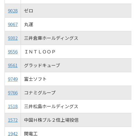
9028
ゼロ
9067
丸運
9302
三井倉庫ホールディングス
9556
ＩＮＴＬＯＯＰ
9561
グラッドキューブ
9749
富士ソフト
9766
コナミグループ
1518
三井松島ホールディングス
1572
中国Ｈ株ブル２倍上場投信
1942
関電工