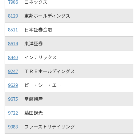
7906
ヨネックス
8129
東邦ホールディングス
8511
日本証券金融
8614
東洋証券
8940
インテリックス
9247
ＴＲＥホールディングス
9629
ピー・シー・エー
9675
常磐興産
9722
藤田観光
9983
ファーストリテイリング