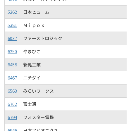
5262
日本ヒューム
5381
Ｍｉｐｏｘ
6037
ファーストロジック
6250
やまびこ
6458
新晃工業
6467
ニチダイ
6563
みらいワークス
6702
富士通
6794
フォスター電機
6946
日本アビオニクス