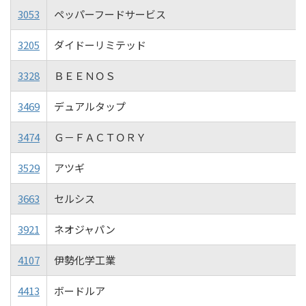
3053
ペッパーフードサービス
3205
ダイドーリミテッド
3328
ＢＥＥＮＯＳ
3469
デュアルタップ
3474
Ｇ－ＦＡＣＴＯＲＹ
3529
アツギ
3663
セルシス
3921
ネオジャパン
4107
伊勢化学工業
4413
ボードルア