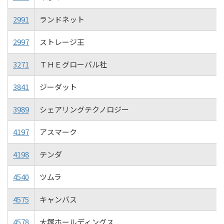
2991
ランドネット
2997
ストレージ王
3271
ＴＨＥグローバル社
3841
ジーダット
3989
シェアリングテクノロジー
4197
アスマーク
4198
テンダ
4540
ツムラ
4575
キャンバス
4578
大塚ホールディングス