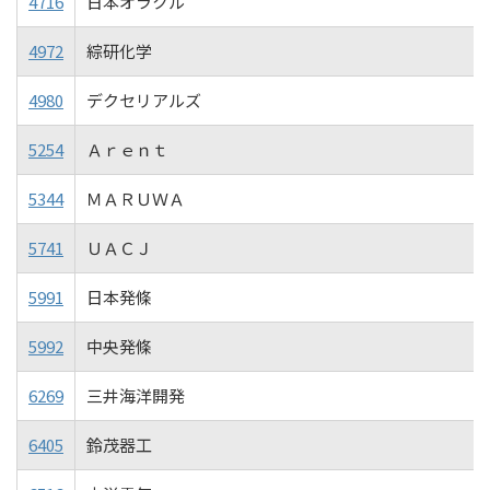
4716
日本オラクル
4972
綜研化学
4980
デクセリアルズ
5254
Ａｒｅｎｔ
5344
ＭＡＲＵＷＡ
5741
ＵＡＣＪ
5991
日本発條
5992
中央発條
6269
三井海洋開発
6405
鈴茂器工