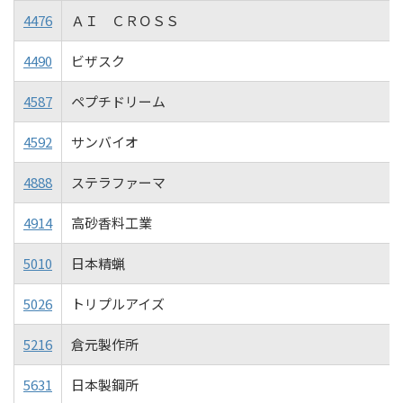
4476
ＡＩ ＣＲＯＳＳ
4490
ビザスク
4587
ペプチドリーム
4592
サンバイオ
4888
ステラファーマ
4914
高砂香料工業
5010
日本精蝋
5026
トリプルアイズ
5216
倉元製作所
5631
日本製鋼所