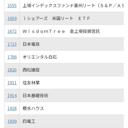
1555
上場インデックスファンド豪州リート（Ｓ＆Ｐ／ＡＳ
1659
ｉシェアーズ 米国リート ＥＴＦ
1672
ＷｉｓｄｏｍＴｒｅｅ 金上場投資信託
1723
日本電技
1786
オリエンタル白石
1820
西松建設
1911
住友林業
1914
日本基礎技術
1928
積水ハウス
1939
四電工