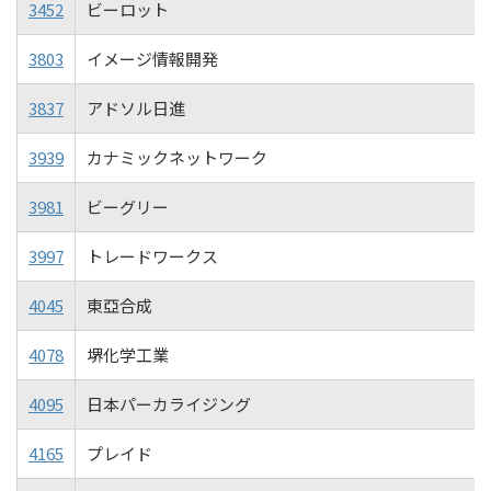
3452
ビーロット
3803
イメージ情報開発
3837
アドソル日進
3939
カナミックネットワーク
3981
ビーグリー
3997
トレードワークス
4045
東亞合成
4078
堺化学工業
4095
日本パーカライジング
4165
プレイド