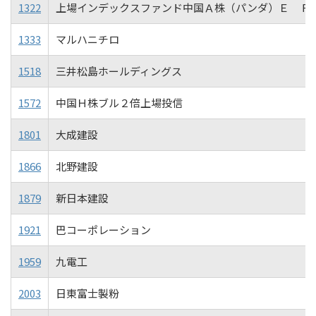
1322
上場インデックスファンド中国Ａ株（パンダ）Ｅ Ｆ
1333
マルハニチロ
1518
三井松島ホールディングス
1572
中国Ｈ株ブル２倍上場投信
1801
大成建設
1866
北野建設
1879
新日本建設
1921
巴コーポレーション
1959
九電工
2003
日東富士製粉