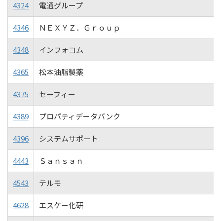
4324
電通グループ
4346
ＮＥＸＹＺ．Ｇｒｏｕｐ
4348
インフォコム
4365
松本油脂製薬
4375
セーフィー
4389
プロパティデータバンク
4396
システムサポート
4443
Ｓａｎｓａｎ
4543
テルモ
4628
エスケー化研