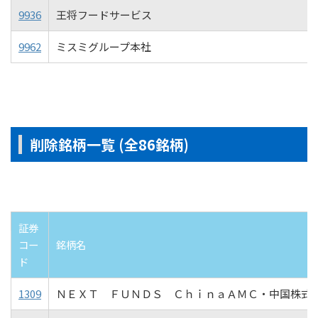
9936
王将フードサービス
9962
ミスミグループ本社
削除銘柄一覧 (全86銘柄)
証券
コー
銘柄名
ド
1309
ＮＥＸＴ ＦＵＮＤＳ ＣｈｉｎａＡＭＣ・中国株式