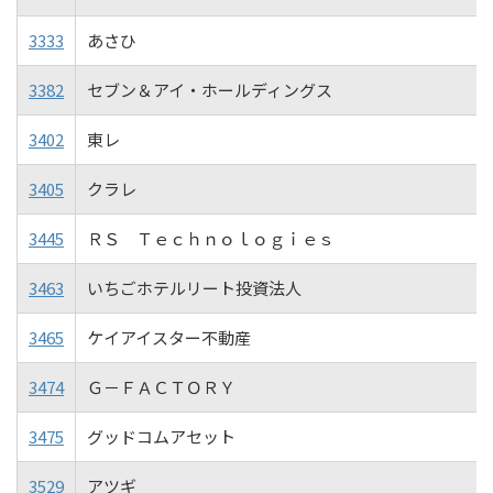
3333
あさひ
3382
セブン＆アイ・ホールディングス
3402
東レ
3405
クラレ
3445
ＲＳ Ｔｅｃｈｎｏｌｏｇｉｅｓ
3463
いちごホテルリート投資法人
3465
ケイアイスター不動産
3474
Ｇ－ＦＡＣＴＯＲＹ
3475
グッドコムアセット
3529
アツギ