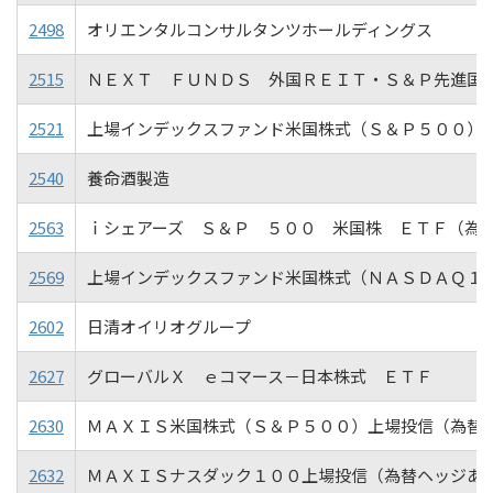
2498
オリエンタルコンサルタンツホールディングス
2515
ＮＥＸＴ ＦＵＮＤＳ 外国ＲＥＩＴ・Ｓ＆Ｐ先進国
2521
上場インデックスファンド米国株式（Ｓ＆Ｐ５００）
2540
養命酒製造
2563
ｉシェアーズ Ｓ＆Ｐ ５００ 米国株 ＥＴＦ（為
2569
上場インデックスファンド米国株式（ＮＡＳＤＡＱ１
2602
日清オイリオグループ
2627
グローバルＸ ｅコマース－日本株式 ＥＴＦ
2630
ＭＡＸＩＳ米国株式（Ｓ＆Ｐ５００）上場投信（為替
2632
ＭＡＸＩＳナスダック１００上場投信（為替ヘッジあ