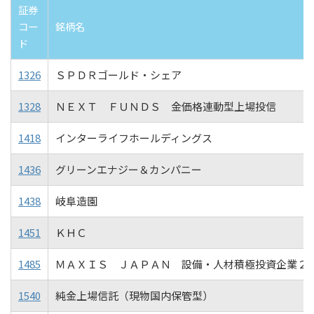
証券
コー
銘柄名
ド
1326
ＳＰＤＲゴールド・シェア
1328
ＮＥＸＴ ＦＵＮＤＳ 金価格連動型上場投信
1418
インターライフホールディングス
1436
グリーンエナジー＆カンパニー
1438
岐阜造園
1451
ＫＨＣ
1485
ＭＡＸＩＳ ＪＡＰＡＮ 設備・人材積極投資企業２
1540
純金上場信託（現物国内保管型）