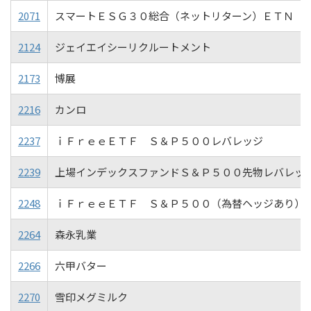
2071
スマートＥＳＧ３０総合（ネットリターン）ＥＴＮ
2124
ジェイエイシーリクルートメント
2173
博展
2216
カンロ
2237
ｉＦｒｅｅＥＴＦ Ｓ＆Ｐ５００レバレッジ
2239
上場インデックスファンドＳ＆Ｐ５００先物レバレッ
2248
ｉＦｒｅｅＥＴＦ Ｓ＆Ｐ５００（為替ヘッジあり）
2264
森永乳業
2266
六甲バター
2270
雪印メグミルク