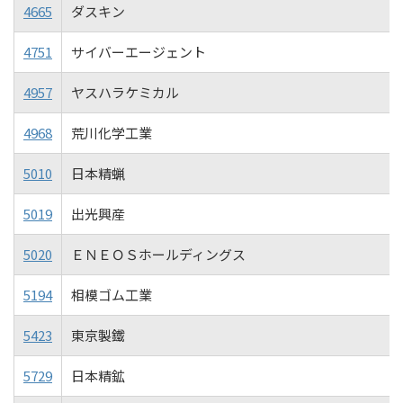
4665
ダスキン
4751
サイバーエージェント
4957
ヤスハラケミカル
4968
荒川化学工業
5010
日本精蝋
5019
出光興産
5020
ＥＮＥＯＳホールディングス
5194
相模ゴム工業
5423
東京製鐵
5729
日本精鉱