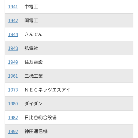
1941
中電工
1942
関電工
1944
きんでん
1948
弘電社
1949
住友電設
1961
三機工業
1973
ＮＥＣネッツエスアイ
1980
ダイダン
1982
日比谷総合設備
1992
神田通信機