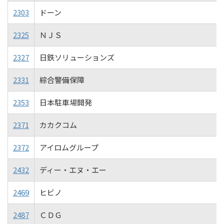
2303
ドーン
2325
ＮＪＳ
2327
日鉄ソリューションズ
2331
綜合警備保障
2353
日本駐車場開発
2371
カカクコム
2372
アイロムグループ
2432
ディー・エヌ・エー
2469
ヒビノ
2487
ＣＤＧ