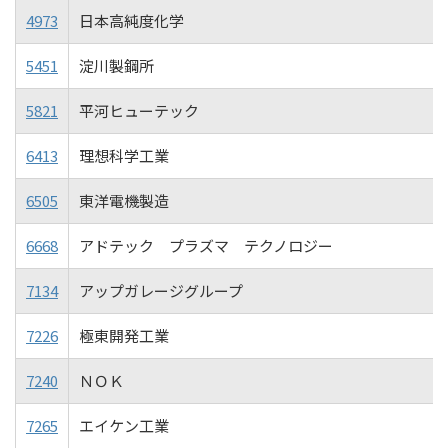
4973
日本高純度化学
5451
淀川製鋼所
5821
平河ヒューテック
6413
理想科学工業
6505
東洋電機製造
6668
アドテック プラズマ テクノロジー
7134
アップガレージグループ
7226
極東開発工業
7240
ＮＯＫ
7265
エイケン工業