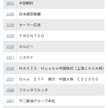
2053
中部飼料
2108
日本甜菜製糖
2156
セーラー広告
2158
ＦＲＯＮＴＥＯ
2229
カルビー
2317
システナ
2530
ＭＡＸＩＳ ＨｕａＡｎ中国株式（上海１８０Ａ株）
2553
Ｏｎｅ ＥＴＦ 南方 中国Ａ株 ＣＳＩ５００
2586
フルッタフルッタ
2607
不二製油グループ本社