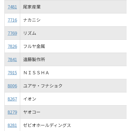
7481
尾家産業
7716
ナカニシ
7769
リズム
7826
フルヤ金属
7841
遠藤製作所
7915
ＮＩＳＳＨＡ
8006
ユアサ・フナショク
8267
イオン
8279
ヤオコー
8281
ゼビオホールディングス