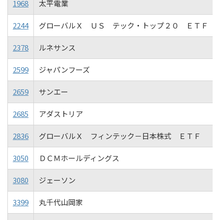
1968
太平電業
2244
グローバルＸ ＵＳ テック・トップ２０ ＥＴＦ
2378
ルネサンス
2599
ジャパンフーズ
2659
サンエー
2685
アダストリア
2836
グローバルＸ フィンテック－日本株式 ＥＴＦ
3050
ＤＣＭホールディングス
3080
ジェーソン
3399
丸千代山岡家