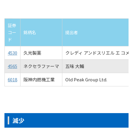
証券
コー
銘柄名
提出者
ド
4530
久光製薬
クレディ アンドスリエル エ コメ
4565
ネクセラファーマ
五味 大輔
6018
阪神内燃機工業
Old Peak Group Ltd.
減少