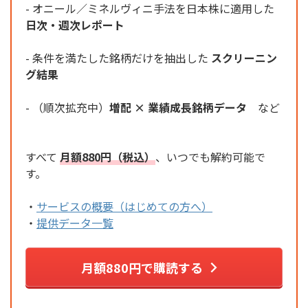
- オニール／ミネルヴィニ手法を日本株に適用した
日次・週次レポート
- 条件を満たした銘柄だけを抽出した
スクリーニン
グ結果
- （順次拡充中）
増配 × 業績成長銘柄データ
など
すべて
月額880円（税込）
、いつでも解約可能で
す。
・
サービスの概要（はじめての方へ）
・
提供データ一覧
月額880円で購読する