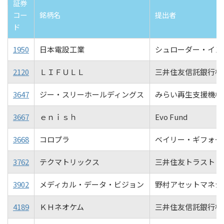
証券
コー
銘柄名
提出者
ド
1950
日本電設工業
シュローダー・イン
2120
ＬＩＦＵＬＬ
三井住友信託銀行株
3647
ジー・スリーホールディングス
みらい再生支援機構
3667
ｅｎｉｓｈ
Evo Fund
3668
コロプラ
ベイリー・ギフォー
3762
テクマトリックス
三井住友トラスト・
3902
メディカル・データ・ビジョン
野村アセットマネジ
4189
ＫＨネオケム
三井住友信託銀行株