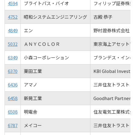
4594
ブライトパス・バイオ
フィリップ証券株式
4752
昭和システムエンジニアリング
古殿 恭子
4849
エン
野村證券株式会社
5032
ＡＮＹＣＯＬＯＲ
東京海上アセットマ
6349
小森コーポレーション
ブランデス・インベ
6370
栗田工業
KBI Global Investor
6436
アマノ
三井住友トラスト・
6458
新晃工業
Goodhart Partners 
6508
明電舎
住友電気工業株式会社
6787
メイコー
三井住友トラスト・