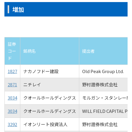
増加
証券
コー
銘柄名
提出者
ド
1827
ナカノフドー建設
Old Peak Group Ltd.
2871
ニチレイ
野村證券株式会社
3034
クオールホールディングス
モルガン・スタンレーM
3034
クオールホールディングス
WILL FIELD CAPITAL PT
3292
イオンリート投資法人
野村證券株式会社