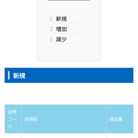
1
新規
2
増加
3
減少
新規
証券
コー
銘柄名
提出者
ド