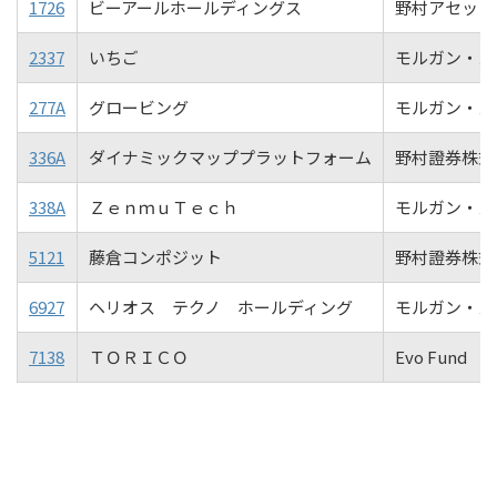
1726
ビーアールホールディングス
野村アセット
2337
いちご
モルガン・ス
277A
グロービング
モルガン・ス
336A
ダイナミックマッププラットフォーム
野村證券株式
338A
ＺｅｎｍｕＴｅｃｈ
モルガン・ス
5121
藤倉コンポジット
野村證券株式
6927
ヘリオス テクノ ホールディング
モルガン・ス
7138
ＴＯＲＩＣＯ
Evo Fund