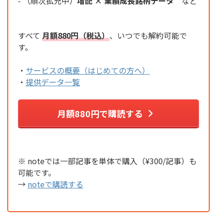
- （順次拡充中）
増配 × 業績成長銘柄データ
など
すべて
月額880円（税込）
、いつでも解約可能で
す。
・
サービスの概要（はじめての方へ）
・
提供データ一覧
月額880円で購読する
※ noteでは一部記事を単体で購入（¥300/記事）も
可能です。
→
noteで購読する