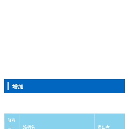
増加
証券
コー
銘柄名
提出者