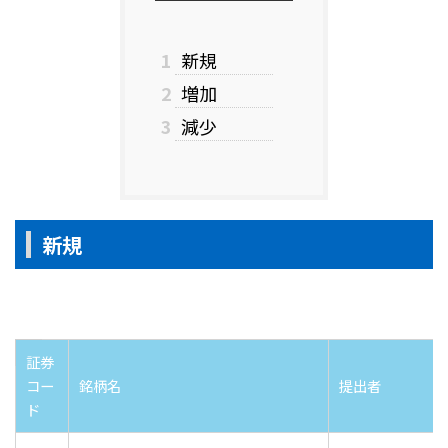
1
新規
2
増加
3
減少
新規
証券
コー
銘柄名
提出者
ド