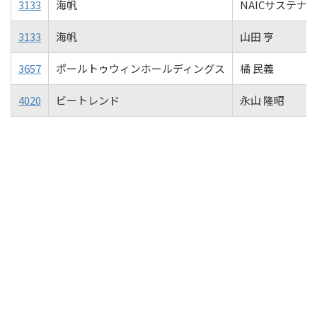
3133
海帆
NAICサステナ
3133
海帆
山田 亨
3657
ポールトゥウィンホールディングス
橘 民義
4020
ビートレンド
永山 隆昭