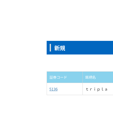
新規
証券コード
銘柄名
5136
ｔｒｉｐｌａ