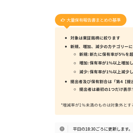
大量保有報告書まとめの基準
対象は東証銘柄に絞ります
新規、増加、減少のカテゴリーに
新規: 新たに保有率が5％を
増加: 保有率が1％以上増加
減少: 保有率が1％以上減少
提出者及び保有割合は「第4【提
提出者は最初の1つだけ表示
*増減率が1％未満のものは対象外とす
平日の18:30ごろに更新します。