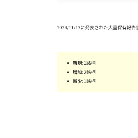
2024/11/13に発表された大量保有
新規
: 1銘柄
増加
: 2銘柄
減少
: 1銘柄