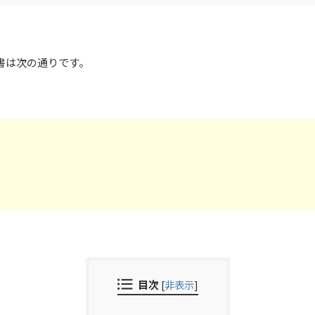
報告書は次の通りです。
目次
[
非表示
]