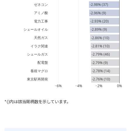
ゼネコン
-2.98% (37)
アミノ酸
-2.96% (9)
電力工事
-2.93% (20)
シェールオイル
-2.89% (9)
天然ガス
-2.86% (10)
イラク関連
-2.81% (10)
シェールガス
-2.79% (46)
配電盤
-2.79% (9)
養殖マグロ
-2.78% (14)
東京駅再開発
-2.76% (10)
−6%
−4%
−2%
0%
*()内は該当銘柄数を示しています。