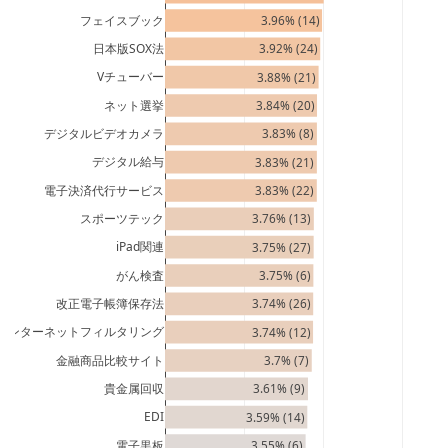
フェイスブック
3.96% (14)
日本版SOX法
3.92% (24)
Vチューバー
3.88% (21)
ネット選挙
3.84% (20)
デジタルビデオカメラ
3.83% (8)
デジタル給与
3.83% (21)
電子決済代行サービス
3.83% (22)
スポーツテック
3.76% (13)
iPad関連
3.75% (27)
がん検査
3.75% (6)
改正電子帳簿保存法
3.74% (26)
インターネットフィルタリング
3.74% (12)
金融商品比較サイト
3.7% (7)
貴金属回収
3.61% (9)
EDI
3.59% (14)
電子黒板
3.55% (6)