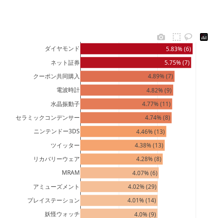
ダイヤモンド
5.83% (6)
ネット証券
5.75% (7)
クーポン共同購入
4.89% (7)
電波時計
4.82% (9)
水晶振動子
4.77% (11)
セラミックコンデンサー
4.74% (8)
ニンテンドー3DS
4.46% (13)
ツイッター
4.38% (13)
リカバリーウェア
4.28% (8)
MRAM
4.07% (6)
アミューズメント
4.02% (29)
プレイステーション
4.01% (14)
妖怪ウォッチ
4.0% (9)