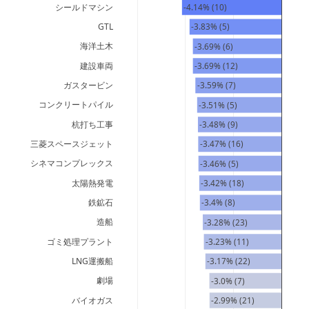
シールドマシン
-4.14% (10)
GTL
-3.83% (5)
海洋土木
-3.69% (6)
建設車両
-3.69% (12)
ガスタービン
-3.59% (7)
コンクリートパイル
-3.51% (5)
杭打ち工事
-3.48% (9)
三菱スペースジェット
-3.47% (16)
シネマコンプレックス
-3.46% (5)
太陽熱発電
-3.42% (18)
鉄鉱石
-3.4% (8)
造船
-3.28% (23)
ゴミ処理プラント
-3.23% (11)
LNG運搬船
-3.17% (22)
劇場
-3.0% (7)
バイオガス
-2.99% (21)