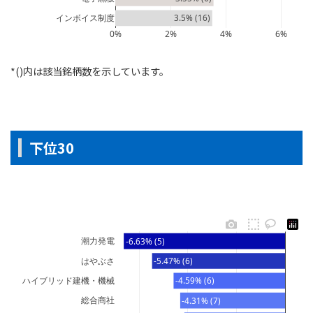
インボイス制度
3.5% (16)
0%
2%
4%
6%
*()内は該当銘柄数を示しています。
下位30
潮力発電
-6.63% (5)
はやぶさ
-5.47% (6)
ハイブリッド建機・機械
-4.59% (6)
総合商社
-4.31% (7)