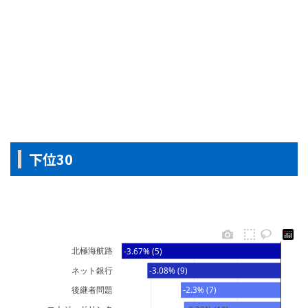
下位30
北極海航路
-3.67% (5)
ネット銀行
-3.08% (9)
後継者問題
-2.3% (7)