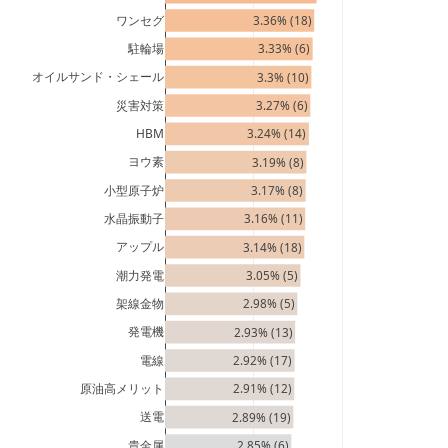
ワンセグ
3.36% (18)
駐輪場
3.33% (6)
オイルサンド・シェール
3.3% (10)
災害対策
3.27% (6)
HBM
3.24% (14)
ヨウ素
3.19% (8)
小型原子炉
3.17% (8)
水晶振動子
3.16% (11)
アップル
3.14% (18)
潮力発電
3.05% (5)
架線金物
2.98% (5)
発電機
2.93% (13)
電線
2.92% (17)
原油高メリット
2.91% (12)
送電
2.89% (19)
貴金属
2.85% (6)