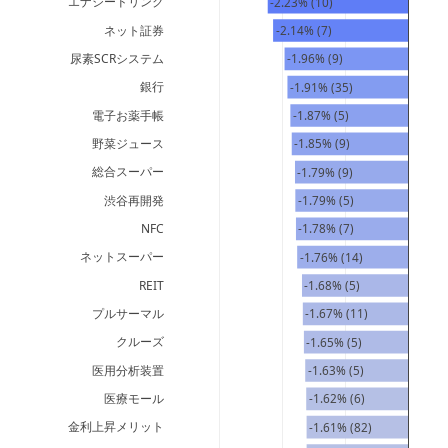
エナジードリンク
-2.23% (10)
ネット証券
-2.14% (7)
尿素SCRシステム
-1.96% (9)
銀行
-1.91% (35)
電子お薬手帳
-1.87% (5)
野菜ジュース
-1.85% (9)
総合スーパー
-1.79% (9)
渋谷再開発
-1.79% (5)
NFC
-1.78% (7)
ネットスーパー
-1.76% (14)
REIT
-1.68% (5)
プルサーマル
-1.67% (11)
クルーズ
-1.65% (5)
医用分析装置
-1.63% (5)
医療モール
-1.62% (6)
金利上昇メリット
-1.61% (82)