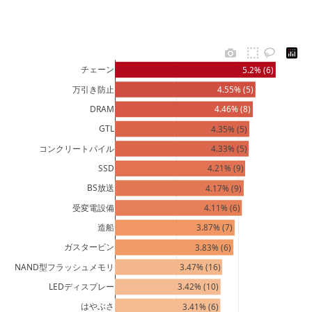
チェーン
5.2% (6)
万引き防止
4.55% (5)
DRAM
4.46% (8)
GTL
4.35% (5)
コンクリートパイル
4.33% (5)
SSD
4.21% (9)
BS放送
4.17% (9)
受変電設備
4.11% (6)
造船
3.87% (7)
ガスタービン
3.83% (6)
NAND型フラッシュメモリ
3.47% (16)
LEDディスプレー
3.42% (10)
はやぶさ
3.41% (6)