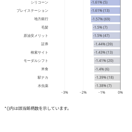
シリコーン
-1.61% (5)
プレイステーション
-1.61% (13)
地方銀行
-1.57% (69)
毛髪
-1.5% (7)
原油安メリット
-1.5% (47)
証券
-1.44% (39)
検索サイト
-1.43% (13)
モーダルシフト
-1.41% (20)
米食
-1.4% (6)
駅ナカ
-1.39% (18)
水虫薬
-1.38% (7)
−3%
−2%
−1%
0%
*()内は該当銘柄数を示しています。