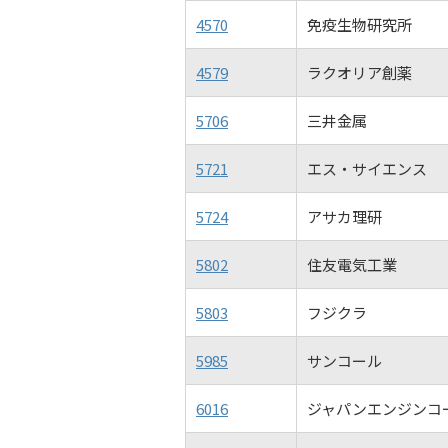
4570
免疫生物研究所
4579
ラクオリア創薬
5706
三井金属
5721
エス・サイエンス
5724
アサカ理研
5802
住友電気工業
5803
フジクラ
5985
サンコール
6016
ジャパンエンジンコ