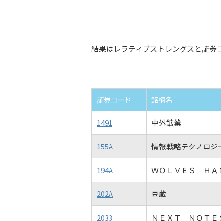
結果はレラティブストレングスと証券
証券コード
銘柄名
1491
中外鉱業
155A
情報戦略テクノロジ
194A
ＷＯＬＶＥＳ ＨＡ
202A
豆蔵
2033
ＮＥＸＴ ＮＯＴＥ