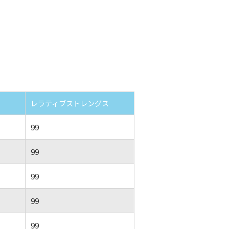
レラティブストレングス
99
99
99
99
99