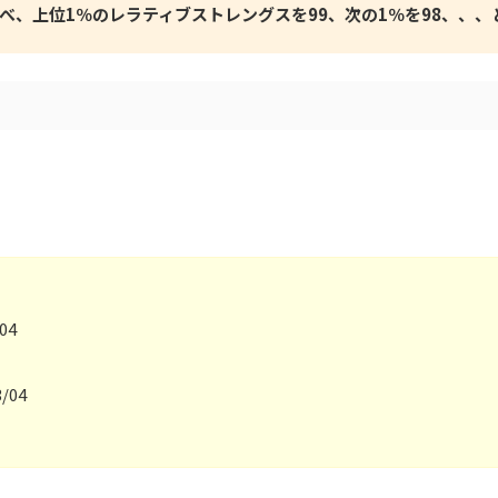
べ、上位1％のレラティブストレングスを99、次の1％を98、、、
。
04
3/04