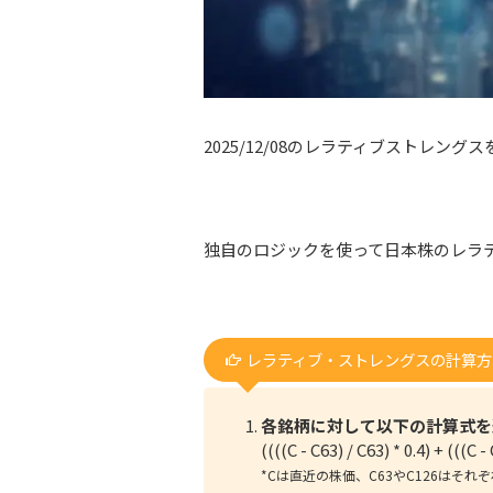
2025/12/08のレラティブストレング
独自のロジックを使って日本株のレラ
レラティブ・ストレングスの計算方
各銘柄に対して以下の計算式を
((((C - C63) / C63) * 0.4) + (((C -
*
Cは直近の株価、C63やC126はそ