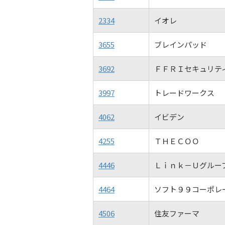
2334
イオレ
3655
ブレインパッド
3692
ＦＦＲＩセキュリテ
3997
トレードワークス
4062
イビデン
4255
ＴＨＥＣＯＯ
4446
Ｌｉｎｋ－Ｕグルー
4464
ソフト９９コーポレ
4506
住友ファーマ