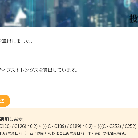
スを算出しました。
ティブストレングスを算出しています。
法
適用します。
 C126) / C126) * 0.2) + (((C - C189) / C189) * 0.2) + (((C - C252) / C252) 
れぞれ63営業日前（一四半期前）の株価と126営業日前（半年前）の株価を指す。