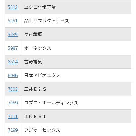
5013
ユシロ化学工業
5351
品川リフラクトリーズ
5445
東京鐵鋼
5987
オーネックス
6814
古野電気
6946
日本アビオニクス
7003
三井Ｅ＆Ｓ
7059
コプロ・ホールディングス
7111
ＩＮＥＳＴ
7299
フジオーゼックス