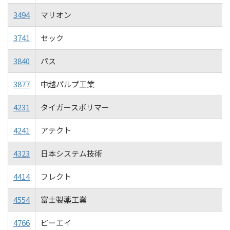
3494
マリオン
3741
セック
3840
パス
3877
中越パルプ工業
4231
タイガースポリマー
4241
アテクト
4323
日本システム技術
4414
フレクト
4554
富士製薬工業
4766
ピーエイ