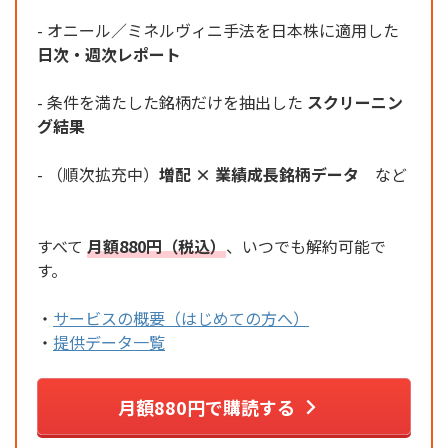
- オニール／ミネルヴィニ手法を日本株に適用した
日次・週次レポート
- 条件を満たした銘柄だけを抽出した
スクリーニン
グ結果
- （順次拡充中）
増配 × 業績成長銘柄データ
など
すべて
月額880円（税込）
、いつでも解約可能で
す。
・
サービスの概要（はじめての方へ）
・
提供データ一覧
月額880円で購読する