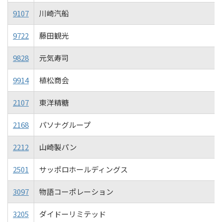
9107
川崎汽船
9722
藤田観光
9828
元気寿司
9914
植松商会
2107
東洋精糖
2168
パソナグループ
2212
山崎製パン
2501
サッポロホールディングス
3097
物語コーポレーション
3205
ダイドーリミテッド