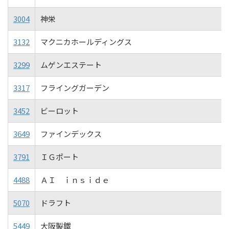
3004
神栄
3132
マクニカホールディングス
3299
ムゲンエステート
3317
フライングガーデン
3452
ビーロット
3649
ファインデックス
3791
ＩＧポート
4488
ＡＩ ｉｎｓｉｄｅ
5070
ドラフト
5449
大阪製鐵