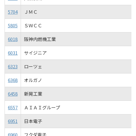
5704
ＪＭＣ
5805
ＳＷＣＣ
6018
阪神内燃機工業
6031
サイジニア
6323
ローツェ
6368
オルガノ
6458
新晃工業
6557
ＡＩＡＩグループ
6951
日本電子
6960
フクダ電子