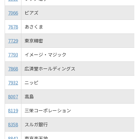
7066
ピアズ
7678
あさくま
7729
東京精密
7793
イメージ・マジック
7868
広済堂ホールディングス
7932
ニッピ
8007
高島
8119
三栄コーポレーション
8358
スルガ銀行
8842
東京楽天地