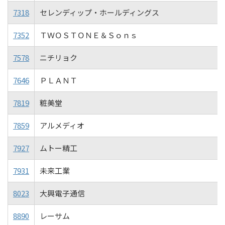
7318
セレンディップ・ホールディングス
7352
ＴＷＯＳＴＯＮＥ＆Ｓｏｎｓ
7578
ニチリョク
7646
ＰＬＡＮＴ
7819
粧美堂
7859
アルメディオ
7927
ムトー精工
7931
未来工業
8023
大興電子通信
8890
レーサム