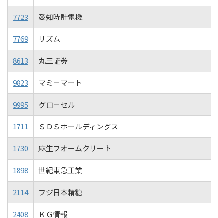
7723
愛知時計電機
7769
リズム
8613
丸三証券
9823
マミーマート
9995
グローセル
1711
ＳＤＳホールディングス
1730
麻生フオームクリート
1898
世紀東急工業
2114
フジ日本精糖
2408
ＫＧ情報