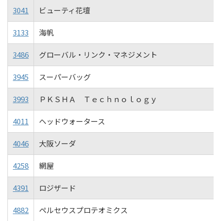
3041
ビューティ花壇
3133
海帆
3486
グローバル・リンク・マネジメント
3945
スーパーバッグ
3993
ＰＫＳＨＡ Ｔｅｃｈｎｏｌｏｇｙ
4011
ヘッドウォータース
4046
大阪ソーダ
4258
網屋
4391
ロジザード
4882
ペルセウスプロテオミクス