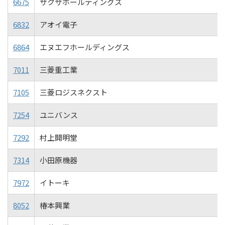
6675
サクサホールディングス
6832
アオイ電子
6864
エヌエフホールディングス
7011
三菱重工業
7105
三菱ロジスネクスト
7254
ユニバンス
7292
村上開明堂
7314
小田原機器
7972
イトーキ
8052
椿本興業