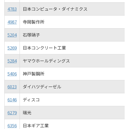
4783
日本コンピュータ・ダイナミクス
4987
寺岡製作所
5204
石塚硝子
5269
日本コンクリート工業
5284
ヤマウホールディングス
5406
神戸製鋼所
6023
ダイハツディーゼル
6146
ディスコ
6279
瑞光
6356
日本ギア工業