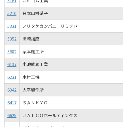
5161
西川ゴム工業
5210
日本山村硝子
5331
ノリタケカンパニーリミテド
5352
黒崎播磨
5602
栗本鐵工所
6137
小池酸素工業
6231
木村工機
6342
太平製作所
6417
ＳＡＮＫＹＯ
6625
ＪＡＬＣＯホールディングス