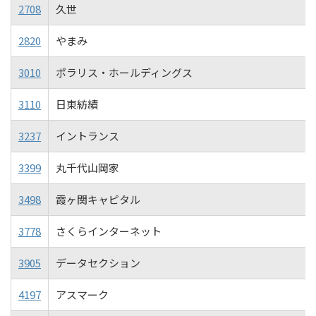
2708
久世
2820
やまみ
3010
ポラリス・ホールディングス
3110
日東紡績
3237
イントランス
3399
丸千代山岡家
3498
霞ヶ関キャピタル
3778
さくらインターネット
3905
データセクション
4197
アスマーク