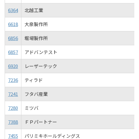
6364
北越工業
6618
大泉製作所
6856
堀場製作所
6857
アドバンテスト
6920
レーザーテック
7236
ティラド
7241
フタバ産業
7280
ミツバ
7388
ＦＰパートナー
7455
パリミキホールディングス