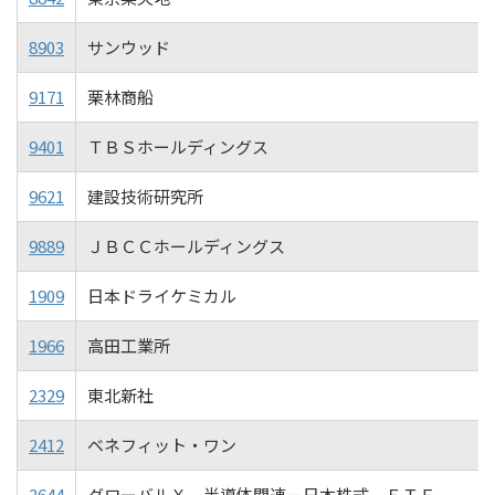
8903
サンウッド
9171
栗林商船
9401
ＴＢＳホールディングス
9621
建設技術研究所
9889
ＪＢＣＣホールディングス
1909
日本ドライケミカル
1966
高田工業所
2329
東北新社
2412
ベネフィット・ワン
2644
グローバルＸ 半導体関連－日本株式 ＥＴＦ