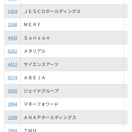
1434
ＪＥＳＣＯホールディングス
+2
3168
ＭＥＲＦ
+1
4443
Ｓａｎｓａｎ
+1
6182
メタリアル
+1
4412
サイエンスアーツ
+1
5574
ＡＢＥＪＡ
+1
3558
ジェイドグループ
+1
3994
マネーフォワード
+1
3189
ＡＮＡＰホールディングス
+1
280A
ＴＭＨ
+1