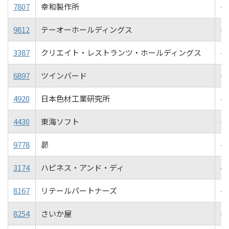
7807
幸和製作所
-0
9812
テーオーホールディングス
-0
3387
クリエイト・レストランツ・ホールディングス
-0
6897
ツインバード
-0
4920
日本色材工業研究所
-0
4430
東海ソフト
-0
9778
昴
-0
3174
ハピネス・アンド・ディ
-0
8167
リテールパートナーズ
-0
8254
さいか屋
-0