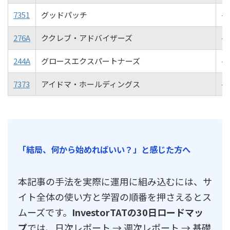
7351
グッドパッチ
-1
276A
ククレブ・アドバイザーズ
-1
244A
グロースエクスパートナーズ
-1
7373
アイドマ・ホールディングス
-2
「結局、何から始めればいい？」と感じた方へ
本記事の手法を実際に運用に組み込むには、サ
イト全体の使い方と学習の順番を押さえるとス
ムーズです。
InvestorTATの30日ロードマッ
プ
では、日次レポート → 週次レポート → 基礎