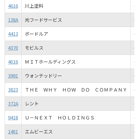
4616
川上塗料
-1
138A
光フードサービス
-1
4413
ボードルア
-1
4370
モビルス
-1
4016
ＭＩＴホールディングス
-1
3991
ウォンテッドリー
-1
3823
ＴＨＥ ＷＨＹ ＨＯＷ ＤＯ ＣＯＭＰＡＮＹ
-1
372A
レント
-2
9418
Ｕ－ＮＥＸＴ ＨＯＬＤＩＮＧＳ
-2
1401
エムビーエス
-2