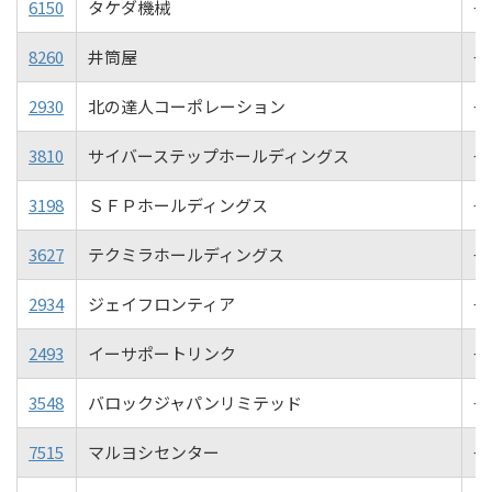
6150
タケダ機械
+1
8260
井筒屋
+1
2930
北の達人コーポレーション
+1
3810
サイバーステップホールディングス
+1
3198
ＳＦＰホールディングス
+1
3627
テクミラホールディングス
+1
2934
ジェイフロンティア
+1
2493
イーサポートリンク
+0
3548
バロックジャパンリミテッド
+0
7515
マルヨシセンター
+0