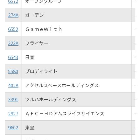
6572
オープングループ
+3
274A
ガーデン
+3
6552
ＧａｍｅＷｉｔｈ
+3
323A
フライヤー
+
6543
日宣
+2
5580
プロディライト
+2
402A
アクセルスペースホールディングス
+2
3391
ツルハホールディングス
+2
2927
ＡＦＣ－ＨＤアムスライフサイエンス
+2
9602
東宝
+2