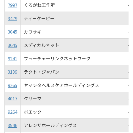
7997
くろがね工作所
-1
3479
ティーケーピー
-1
3045
カワサキ
-1
3645
メディカルネット
-1
9241
フューチャーリンクネットワーク
-1
3139
ラクト・ジャパン
-1
9265
ヤマシタヘルスケアホールディングス
-1
4017
クリーマ
-1
9264
ポエック
-1
3546
アレンザホールディングス
-1