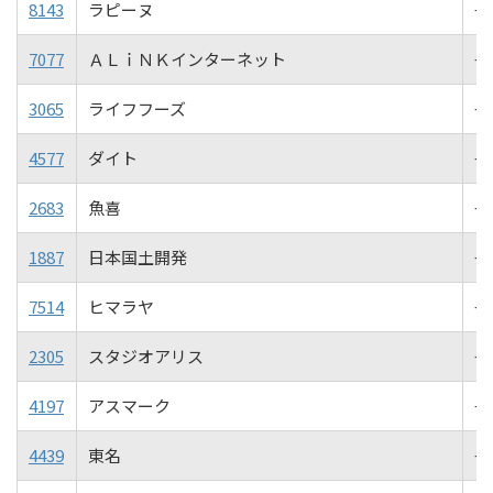
8143
ラピーヌ
+0
7077
ＡＬｉＮＫインターネット
+0
3065
ライフフーズ
+0
4577
ダイト
+0
2683
魚喜
+0
1887
日本国土開発
+0
7514
ヒマラヤ
+0
2305
スタジオアリス
+0
4197
アスマーク
+0
4439
東名
+0