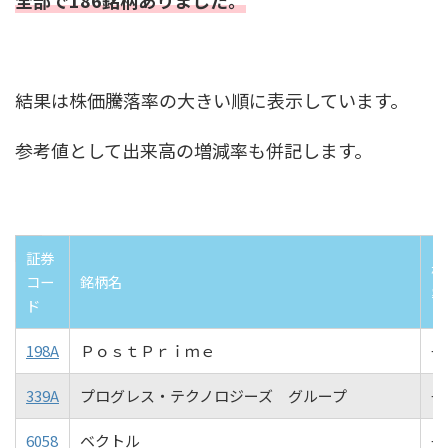
全部で186銘柄ありました。
結果は株価騰落率の大きい順に表示しています。
参考値として出来高の増減率も併記します。
証券
株
コー
銘柄名
率
ド
198A
ＰｏｓｔＰｒｉｍｅ
+2
339A
プログレス・テクノロジーズ グループ
+2
6058
ベクトル
+2