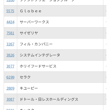
5575
Ｇｌｏｂｅｅ
+5
4434
サーバーワークス
+5
7581
サイゼリヤ
+5
3267
フィル・カンパニー
+4
3826
システムインテグレータ
+4
3077
ホリイフードサービス
+4
6199
セラク
+4
2809
キユーピー
+4
3087
ドトール・日レスホールディングス
+4