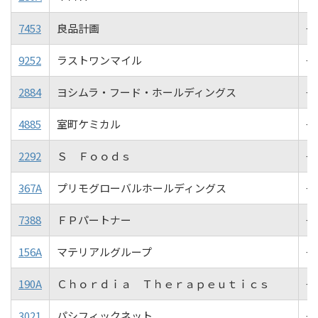
7453
良品計画
+1
9252
ラストワンマイル
+1
2884
ヨシムラ・フード・ホールディングス
+1
4885
室町ケミカル
+1
2292
Ｓ Ｆｏｏｄｓ
+1
367A
プリモグローバルホールディングス
+1
7388
ＦＰパートナー
+1
156A
マテリアルグループ
+1
190A
Ｃｈｏｒｄｉａ Ｔｈｅｒａｐｅｕｔｉｃｓ
+9
3021
パシフィックネット
+8