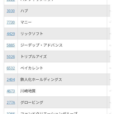
3030
ハブ
+
7730
マニー
+7
4429
リックソフト
+7
5885
ジーデップ・アドバンス
+7
5026
トリプルアイズ
+6
6532
ベイカレント
+6
2404
鉄人化ホールディングス
+6
4673
川崎地質
+6
277A
グロービング
+6
3266
ファンドクリエーショングループ
+5