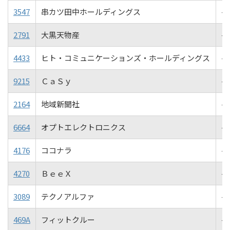
3547
串カツ田中ホールディングス
-3
2791
大黒天物産
-3
4433
ヒト・コミュニケーションズ・ホールディングス
-4
9215
ＣａＳｙ
-4
2164
地域新聞社
-4
6664
オプトエレクトロニクス
-4
4176
ココナラ
-4
4270
ＢｅｅＸ
-4
3089
テクノアルファ
-4
469A
フィットクルー
-4