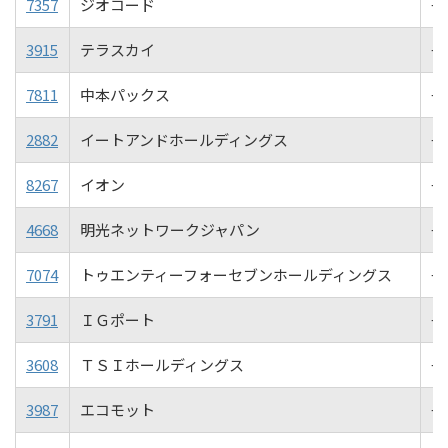
7357
ジオコード
+2
3915
テラスカイ
+2
7811
中本パックス
+2
2882
イートアンドホールディングス
+2
8267
イオン
+1
4668
明光ネットワークジャパン
+1
7074
トゥエンティーフォーセブンホールディングス
+1
3791
ＩＧポート
+1
3608
ＴＳＩホールディングス
+1
3987
エコモット
+1