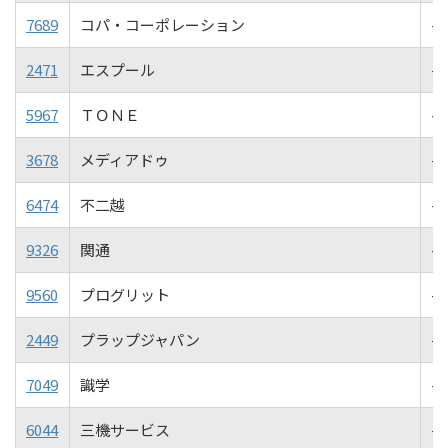
7689
コパ・コーポレーション
-4
2471
エスプール
-5
5967
ＴＯＮＥ
-5
3678
メディアドゥ
-5
6474
不二越
-5
9326
関通
-5
9560
プログリット
-6
2449
プラップジャパン
-6
7049
識学
-7
6044
三機サービス
-7