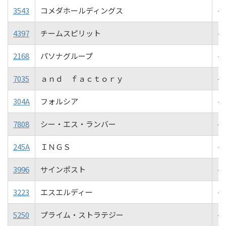
3543
コメダホールディングス
-2
4397
チームスピリット
-2
2168
パソナグループ
-2
7035
ａｎｄ ｆａｃｔｏｒｙ
-2
304A
フォルシア
-2
7808
シー・エス・ランバー
-2
245A
ＩＮＧＳ
-3
3996
サインポスト
-3
3223
エスエルディー
-3
5250
プライム・ストラテジー
-3