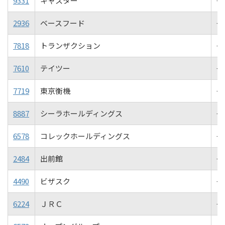
9331
キャスター
+4
2936
ベースフード
+4
7818
トランザクション
+4
7610
テイツー
+4
7719
東京衡機
+4
8887
シーラホールディングス
+
6578
コレックホールディングス
+3
2484
出前館
+3
4490
ビザスク
+3
6224
ＪＲＣ
+3