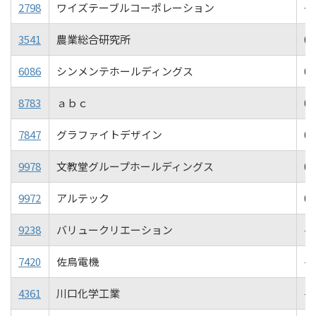
2798
ワイズテーブルコーポレーション
+0
3541
農業総合研究所
0
6086
シンメンテホールディングス
0
8783
ａｂｃ
0
7847
グラファイトデザイン
0
9978
文教堂グループホールディングス
0
9972
アルテック
0
9238
バリュークリエーション
-0
7420
佐鳥電機
-0
4361
川口化学工業
-0