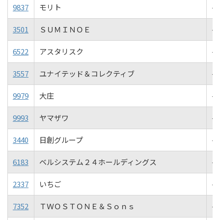
9837
モリト
-0
3501
ＳＵＭＩＮＯＥ
-0
6522
アスタリスク
-0
3557
ユナイテッド＆コレクティブ
-0
9979
大庄
-0
9993
ヤマザワ
-0
3440
日創グループ
-1
6183
ベルシステム２４ホールディングス
-1
2337
いちご
-1
7352
ＴＷＯＳＴＯＮＥ＆Ｓｏｎｓ
-1