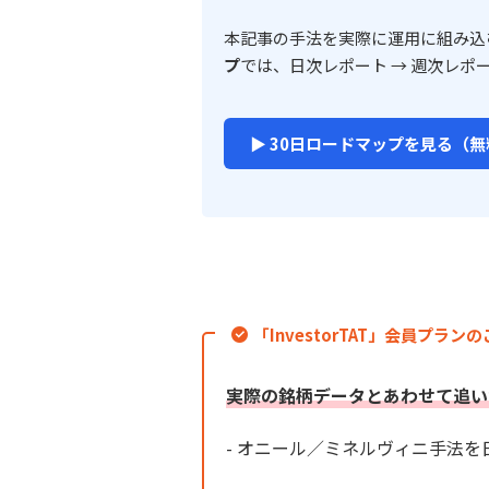
本記事の手法を実際に運用に組み込
プ
では、日次レポート → 週次レポ
▶ 30日ロードマップを見る（無
「InvestorTAT」会員プラン
実際の銘柄データとあわせて追い
- オニール／ミネルヴィニ手法