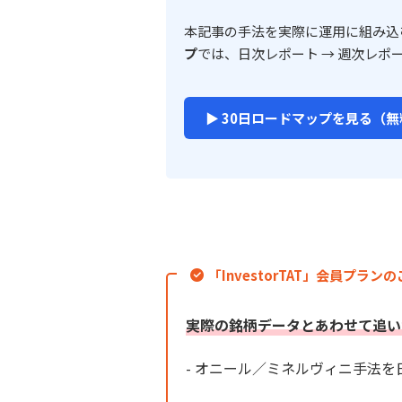
本記事の手法を実際に運用に組み込
プ
では、日次レポート → 週次レポ
▶ 30日ロードマップを見る（無
「InvestorTAT」会員プラン
実際の銘柄データとあわせて追い
- オニール／ミネルヴィニ手法