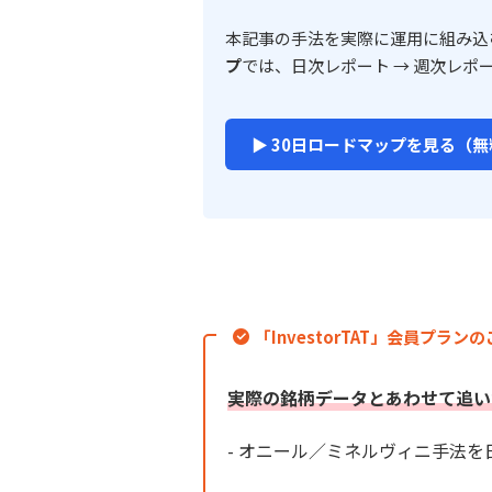
本記事の手法を実際に運用に組み込
プ
では、日次レポート → 週次レポ
▶ 30日ロードマップを見る（無
「InvestorTAT」会員プラン
実際の銘柄データとあわせて追い
- オニール／ミネルヴィニ手法