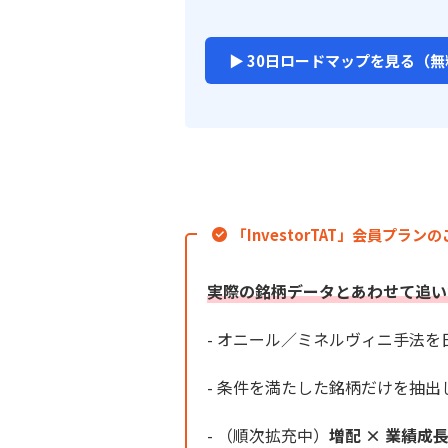
▶ 30日ロードマップを見る（無
「InvestorTAT」会員プラン
実際の銘柄データとあわせて追い
- オニール／ミネルヴィニ手法
- 条件を満たした銘柄だけを抽出
- （順次拡充中）
増配 × 業績成