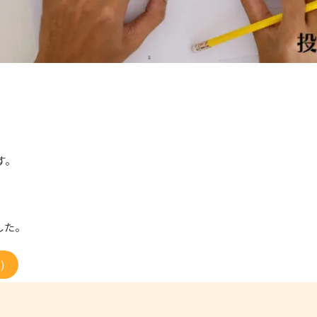
す。
した。
)