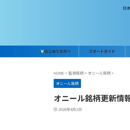
日
はじめての方へ
スタートガイド
HOME
>
監視銘柄
>
オニール銘柄
>
オニール銘柄
オニール銘柄更新情報 (2
2026年4月3日