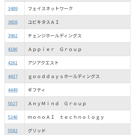
3489
フェイスネットワーク
3858
ユビキタスＡＩ
3962
チェンジホールディングス
4180
Ａｐｐｉｅｒ Ｇｒｏｕｐ
4261
アジアクエスト
4437
ｇｏｏｄｄａｙｓホールディングス
4449
ギフティ
5027
ＡｎｙＭｉｎｄ Ｇｒｏｕｐ
5240
ｍｏｎｏＡＩ ｔｅｃｈｎｏｌｏｇｙ
5582
グリッド