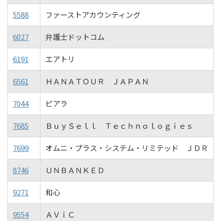
5588
ファーストアカウンティング
6027
弁護士ドットコム
6191
エアトリ
6561
ＨＡＮＡＴＯＵＲ ＪＡＰＡＮ
7044
ピアラ
7685
ＢｕｙＳｅｌｌ Ｔｅｃｈｎｏｌｏｇｉｅｓ
7699
オムニ・プラス・システム・リミテッド ＪＤＲ
8746
ＵＮＢＡＮＫＥＤ
9271
和心
9554
ＡＶｉＣ