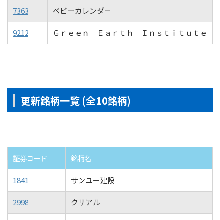
7363
ベビーカレンダー
9212
Ｇｒｅｅｎ Ｅａｒｔｈ Ｉｎｓｔｉｔｕｔｅ
更新銘柄一覧 (全10銘柄)
証券コード
銘柄名
1841
サンユー建設
2998
クリアル