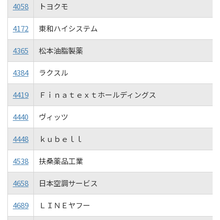
4058
トヨクモ
4172
東和ハイシステム
4365
松本油脂製薬
4384
ラクスル
4419
Ｆｉｎａｔｅｘｔホールディングス
4440
ヴィッツ
4448
ｋｕｂｅｌｌ
4538
扶桑薬品工業
4658
日本空調サービス
4689
ＬＩＮＥヤフー