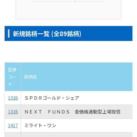
新規銘柄一覧 (全89銘柄)
証券
コー
銘柄名
ド
1326
ＳＰＤＲゴールド・シェア
1328
ＮＥＸＴ ＦＵＮＤＳ 金価格連動型上場投信
1417
ミライト・ワン