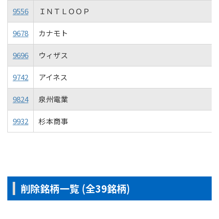
9556
ＩＮＴＬＯＯＰ
9678
カナモト
9696
ウィザス
9742
アイネス
9824
泉州電業
9932
杉本商事
削除銘柄一覧 (全39銘柄)