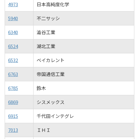
4973
日本高純度化学
5940
不二サッシ
6340
澁谷工業
6524
湖北工業
6532
ベイカレント
6763
帝国通信工業
6785
鈴木
6869
シスメックス
6915
千代田インテグレ
7013
ＩＨＩ