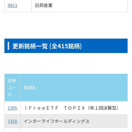
9913
日邦産業
更新銘柄一覧 (全415銘柄)
証券
コー
銘柄名
ド
1305
ｉＦｒｅｅＥＴＦ ＴＯＰＩＸ（年１回決算型）
1418
インターライフホールディングス