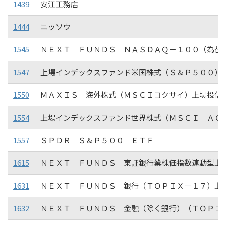
1439
安江工務店
1444
ニッソウ
1545
ＮＥＸＴ ＦＵＮＤＳ ＮＡＳＤＡＱ－１００（為替
1547
上場インデックスファンド米国株式（Ｓ＆Ｐ５００）
1550
ＭＡＸＩＳ 海外株式（ＭＳＣＩコクサイ）上場投信
1554
上場インデックスファンド世界株式（ＭＳＣＩ ＡＣ
1557
ＳＰＤＲ Ｓ＆Ｐ５００ ＥＴＦ
1615
ＮＥＸＴ ＦＵＮＤＳ 東証銀行業株価指数連動型上
1631
ＮＥＸＴ ＦＵＮＤＳ 銀行（ＴＯＰＩＸ－１７）上
1632
ＮＥＸＴ ＦＵＮＤＳ 金融（除く銀行）（ＴＯＰＩ