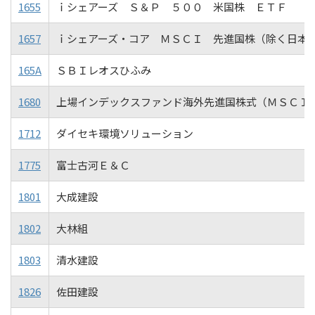
1655
ｉシェアーズ Ｓ＆Ｐ ５００ 米国株 ＥＴＦ
1657
ｉシェアーズ・コア ＭＳＣＩ 先進国株（除く日本
165A
ＳＢＩレオスひふみ
1680
上場インデックスファンド海外先進国株式（ＭＳＣＩ
1712
ダイセキ環境ソリューション
1775
富士古河Ｅ＆Ｃ
1801
大成建設
1802
大林組
1803
清水建設
1826
佐田建設