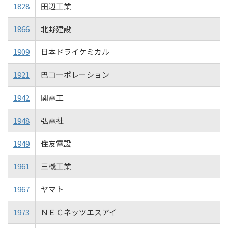
1828
田辺工業
1866
北野建設
1909
日本ドライケミカル
1921
巴コーポレーション
1942
関電工
1948
弘電社
1949
住友電設
1961
三機工業
1967
ヤマト
1973
ＮＥＣネッツエスアイ