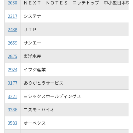
2050
ＮＥＸＴ ＮＯＴＥＳ ニッチトップ 中小型日本株
2317
システナ
2488
ＪＴＰ
2659
サンエー
2875
東洋水産
2924
イフジ産業
3177
ありがとうサービス
3221
ヨシックスホールディングス
3386
コスモ・バイオ
3583
オーベクス