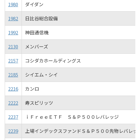
1980
ダイダン
1982
日比谷総合設備
1992
神田通信機
2130
メンバーズ
2157
コシダカホールディングス
2185
シイエム・シイ
2216
カンロ
2222
寿スピリッツ
2237
ｉＦｒｅｅＥＴＦ Ｓ＆Ｐ５００レバレッジ
2239
上場インデックスファンドＳ＆Ｐ５００先物レバレッ