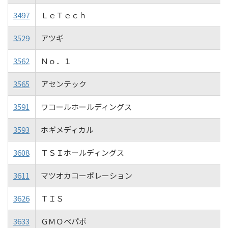
3497
ＬｅＴｅｃｈ
3529
アツギ
3562
Ｎｏ．１
3565
アセンテック
3591
ワコールホールディングス
3593
ホギメディカル
3608
ＴＳＩホールディングス
3611
マツオカコーポレーション
3626
ＴＩＳ
3633
ＧＭＯペパボ