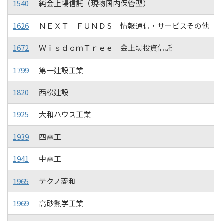
1540
純金上場信託（現物国内保管型）
1626
ＮＥＸＴ ＦＵＮＤＳ 情報通信・サービスその他（
1672
ＷｉｓｄｏｍＴｒｅｅ 金上場投資信託
1799
第一建設工業
1820
西松建設
1925
大和ハウス工業
1939
四電工
1941
中電工
1965
テクノ菱和
1969
高砂熱学工業