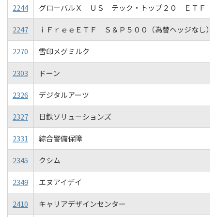
2244
グローバルＸ ＵＳ テック・トップ２０ ＥＴＦ
2247
ｉＦｒｅｅＥＴＦ Ｓ＆Ｐ５００（為替ヘッジなし）
2270
雪印メグミルク
2303
ドーン
2326
デジタルアーツ
2327
日鉄ソリューションズ
2331
綜合警備保障
2345
クシム
2349
エヌアイデイ
2410
キャリアデザインセンター