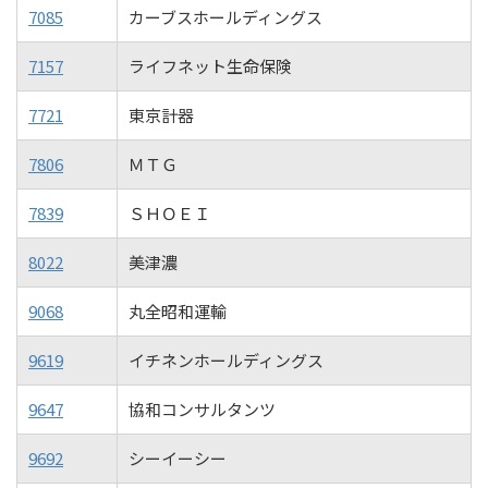
7085
カーブスホールディングス
7157
ライフネット生命保険
7721
東京計器
7806
ＭＴＧ
7839
ＳＨＯＥＩ
8022
美津濃
9068
丸全昭和運輸
9619
イチネンホールディングス
9647
協和コンサルタンツ
9692
シーイーシー