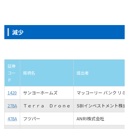
減少
証券
コー
銘柄名
提出者
ド
1420
サンヨーホームズ
マッコーリー バンク リミ
278A
Ｔｅｒｒａ Ｄｒｏｎｅ
SBIインベストメント株式
478A
フツパー
ANRI株式会社