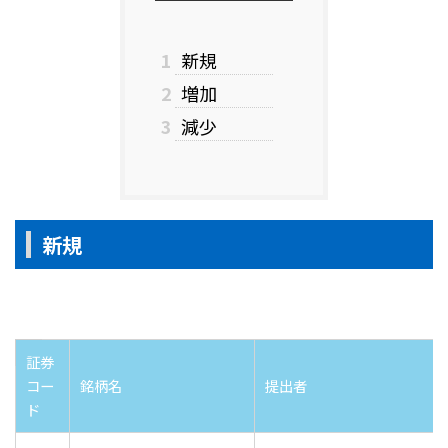
1
新規
2
増加
3
減少
新規
証券
コー
銘柄名
提出者
ド