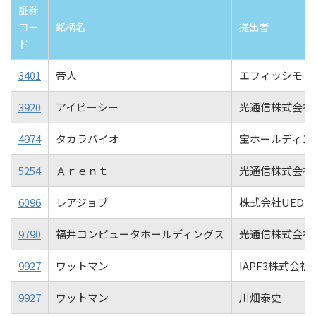
証券
コー
銘柄名
提出者
ド
3401
帝人
エフィッシモ キャピ
3920
アイビーシー
光通信株式会社
4974
タカラバイオ
宝ホールディン
5254
Ａｒｅｎｔ
光通信株式会社
6096
レアジョブ
株式会社UED
9790
福井コンピュータホールディングス
光通信株式会社
9927
ワットマン
IAPF3株式会社
9927
ワットマン
川畑泰史