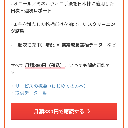
- オニール／ミネルヴィニ手法を日本株に適用した
日次・週次レポート
- 条件を満たした銘柄だけを抽出した
スクリーニン
グ結果
- （順次拡充中）
増配 × 業績成長銘柄データ
など
すべて
月額880円（税込）
、いつでも解約可能で
す。
・
サービスの概要（はじめての方へ）
・
提供データ一覧
月額880円で購読する