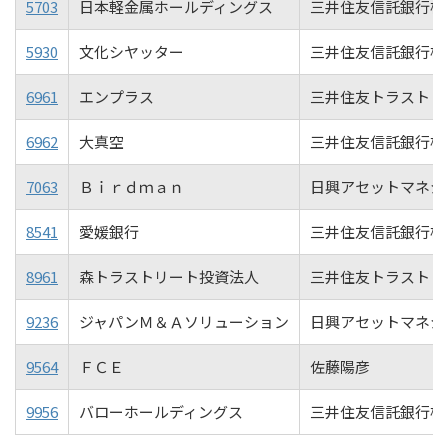
5703
日本軽金属ホールディングス
三井住友信託銀行株
5930
文化シヤッター
三井住友信託銀行株
6961
エンプラス
三井住友トラスト・
6962
大真空
三井住友信託銀行株
7063
Ｂｉｒｄｍａｎ
日興アセットマネジ
8541
愛媛銀行
三井住友信託銀行株
8961
森トラストリート投資法人
三井住友トラスト・
9236
ジャパンＭ＆Ａソリューション
日興アセットマネジ
9564
ＦＣＥ
佐藤陽彦
9956
バローホールディングス
三井住友信託銀行株