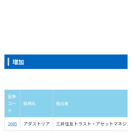
増加
証券
コー
銘柄名
提出者
ド
2685
アダストリア
三井住友トラスト・アセットマネジメ