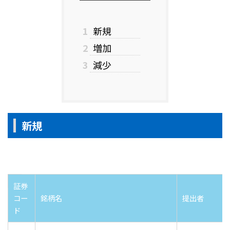
1
新規
2
増加
3
減少
新規
証券
コー
銘柄名
提出者
ド