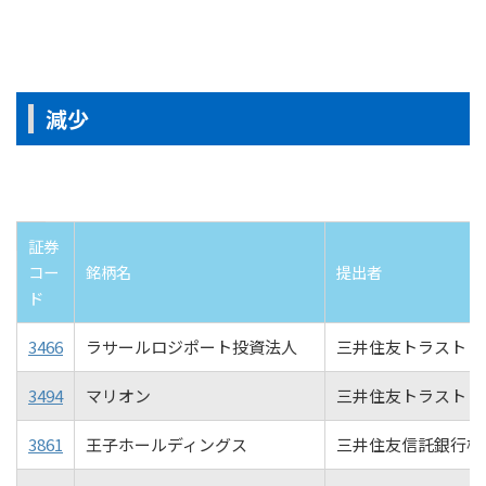
減少
証券
コー
銘柄名
提出者
ド
3466
ラサールロジポート投資法人
三井住友トラスト・
3494
マリオン
三井住友トラスト・
3861
王子ホールディングス
三井住友信託銀行株