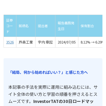
証券
報告義務発
コー
銘柄名
提出者
保有割合
生日
ド
3526
芦森工業
宇内 章起
2024/07/05
8.12% → 6.29%
「結局、何から始めればいい？」と感じた方へ
本記事の手法を実際に運用に組み込むには、サ
イト全体の使い方と学習の順番を押さえるとス
ムーズです。
InvestorTATの30日ロードマッ