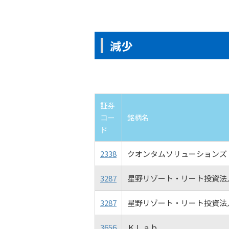
減少
証券
コー
銘柄名
ド
2338
クオンタムソリューションズ
3287
星野リゾート・リート投資法
3287
星野リゾート・リート投資法
3656
ＫＬａｂ