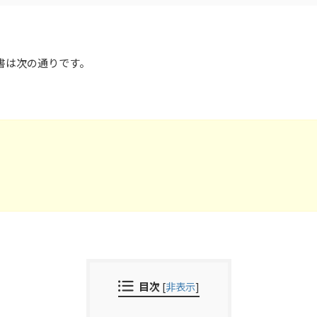
報告書は次の通りです。
目次
[
非表示
]