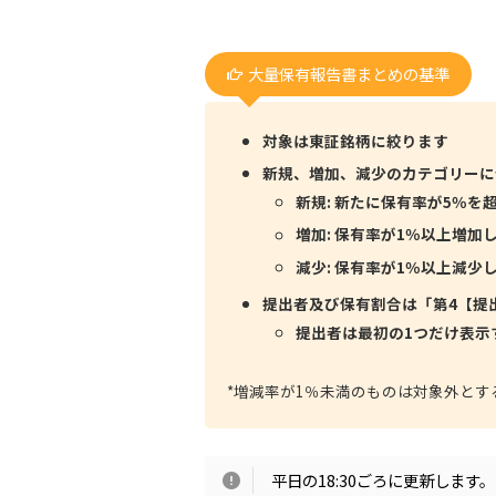
大量保有報告書まとめの基準
対象は東証銘柄に絞ります
新規、増加、減少のカテゴリーに
新規: 新たに保有率が5％を
増加: 保有率が1％以上増加
減少: 保有率が1％以上減少
提出者及び保有割合は「第4【提
提出者は最初の1つだけ表示
*増減率が1％未満のものは対象外とす
平日の18:30ごろに更新します。