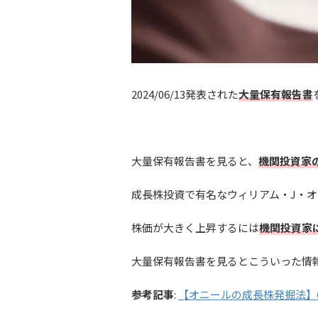
2024/06/13発表された
大量保有報告書
大量保有報告書を見ると、
機関投資家
成長株投資で有名なウィリアム・J・オニールの
株価が大きく上昇するには
機関投資家
大量保有報告書を見るとこういった情
参考記事
:
【オニールの成長株発掘法】C