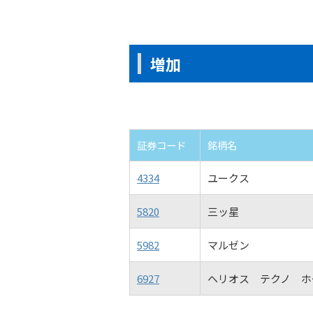
増加
証券コード
銘柄名
4334
ユークス
5820
三ッ星
5982
マルゼン
6927
ヘリオス テクノ ホ