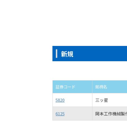
新規
証券コード
銘柄名
5820
三ッ星
6125
岡本工作機械製