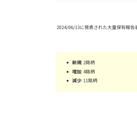
2024/06/13に発表された大量保有
新規
: 2銘柄
増加
: 4銘柄
減少
: 11銘柄