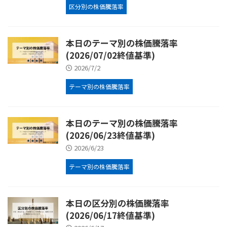
区分別の株価騰落率
本日のテーマ別の株価騰落率
(2026/07/02終値基準)
2026/7/2
テーマ別の株価騰落率
本日のテーマ別の株価騰落率
(2026/06/23終値基準)
2026/6/23
テーマ別の株価騰落率
本日の区分別の株価騰落率
(2026/06/17終値基準)