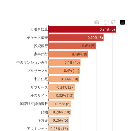
万引き防止
0.84% (5)
チケット販売
0.69% (8)
投資銀行
0.6% (5)
家事代行
0.49% (8)
中古マンション再生
0.4% (40)
プルサーマル
0.4% (11)
中古住宅
0.38% (19)
サブリース
0.34% (27)
検索サイト
0.32% (13)
国際航空貨物混載
0.29% (6)
鋳物
0.28% (10)
漢方薬
0.26% (5)
アウトレット
0.25% (16)