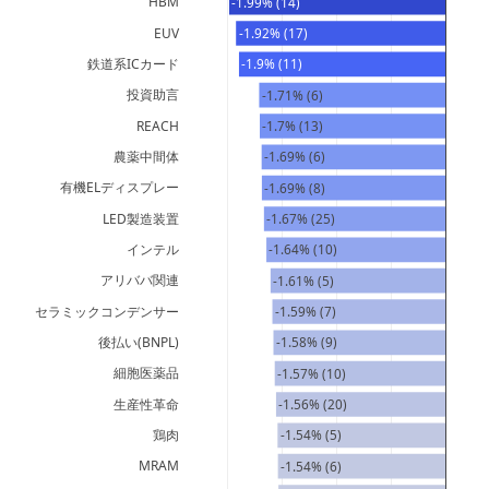
HBM
-1.99% (14)
EUV
-1.92% (17)
鉄道系ICカード
-1.9% (11)
投資助言
-1.71% (6)
REACH
-1.7% (13)
農薬中間体
-1.69% (6)
有機ELディスプレー
-1.69% (8)
LED製造装置
-1.67% (25)
インテル
-1.64% (10)
アリババ関連
-1.61% (5)
セラミックコンデンサー
-1.59% (7)
後払い(BNPL)
-1.58% (9)
細胞医薬品
-1.57% (10)
生産性革命
-1.56% (20)
鶏肉
-1.54% (5)
MRAM
-1.54% (6)