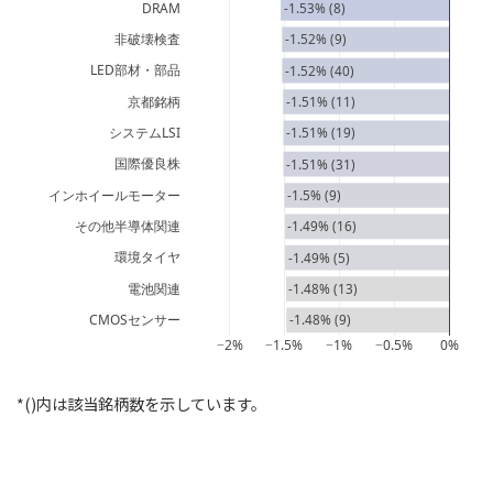
DRAM
-1.53% (8)
非破壊検査
-1.52% (9)
LED部材・部品
-1.52% (40)
京都銘柄
-1.51% (11)
システムLSI
-1.51% (19)
国際優良株
-1.51% (31)
インホイールモーター
-1.5% (9)
その他半導体関連
-1.49% (16)
環境タイヤ
-1.49% (5)
電池関連
-1.48% (13)
CMOSセンサー
-1.48% (9)
−2%
−1.5%
−1%
−0.5%
0%
*()内は該当銘柄数を示しています。