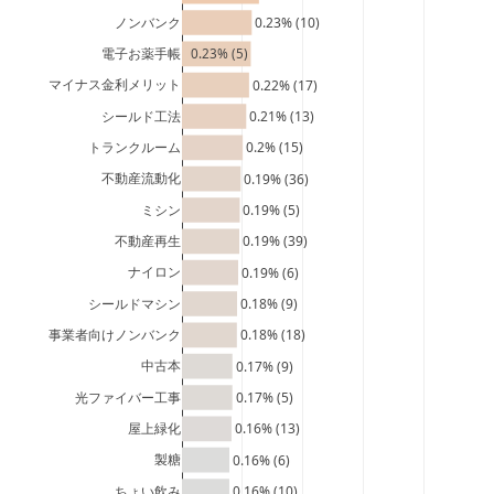
ノンバンク
0.23% (10)
電子お薬手帳
0.23% (5)
マイナス金利メリット
0.22% (17)
シールド工法
0.21% (13)
トランクルーム
0.2% (15)
不動産流動化
0.19% (36)
ミシン
0.19% (5)
不動産再生
0.19% (39)
ナイロン
0.19% (6)
シールドマシン
0.18% (9)
事業者向けノンバンク
0.18% (18)
中古本
0.17% (9)
光ファイバー工事
0.17% (5)
屋上緑化
0.16% (13)
製糖
0.16% (6)
ちょい飲み
0.16% (10)