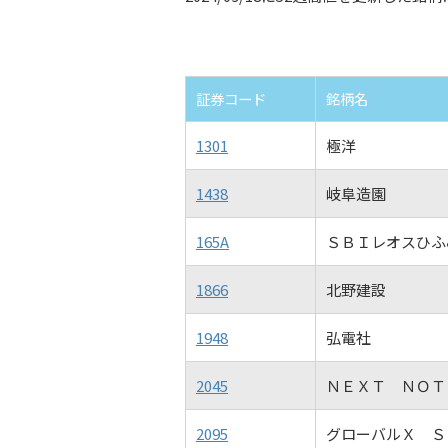
証券コード
銘柄名
1301
極洋
1438
岐阜造園
165A
ＳＢＩレオスひふ
1866
北野建設
1948
弘電社
2045
ＮＥＸＴ ＮＯＴ
2095
グローバルＸ Ｓ