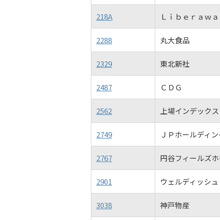
218A
Ｌｉｂｅｒａｗａ
2288
丸大食品
2329
東北新社
2487
ＣＤＧ
2562
上場インデックス
2749
ＪＰホールディン
2767
円谷フィールズホ
2901
ウェルディッシュ
3038
神戸物産