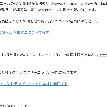
SLIM投資法のNはNewer Companies, New Products, New
（新興企業、新製品、新経営陣、正しい株価ベースを抜けて新高値）です。
新高値
をつけた銘柄を効率的に探すために52週高値は有効です。
AN-SLIM投資法について解説
い銘柄を探すためには、オニールと並んで成長株投資で有名な
マー
より精度の高いスクリーニングが可能になります。
トレンドテンプレートを日本株に適用する
は
75個
ありました。