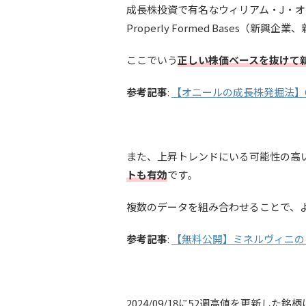
成長株投資で有名なウィリアム・J・オニールのCAN-
Properly Formed Bases
ここでいう
正しい株価ベースを抜けて
参考記事
:
【オニールの成長株発掘法】C
また、上昇トレンドにいる可能性の高
トも有効
です。
複数のデータを組み合わせることで、
参考記事
:
【無料公開】ミネルヴィニの
2024/09/18に52週高値を更新した銘柄