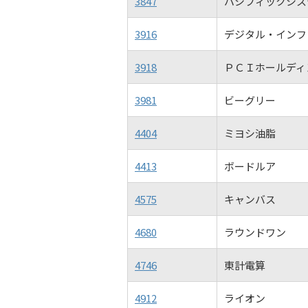
3847
パシフィックシス
3916
デジタル・インフ
3918
ＰＣＩホールディ
3981
ビーグリー
4404
ミヨシ油脂
4413
ボードルア
4575
キャンバス
4680
ラウンドワン
4746
東計電算
4912
ライオン