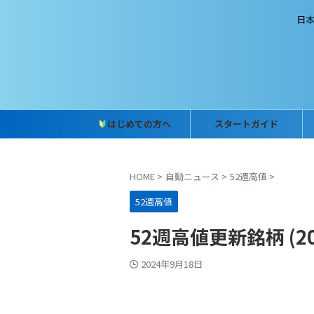
日
はじめての方へ
スタートガイド
HOME
>
自動ニュース
>
52週高値
>
52週高値
52週高値更新銘柄 (202
2024年9月18日