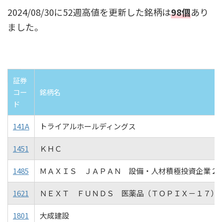
2024/08/30に52週高値を更新した銘柄は
98個
あり
ました。
証券
コー
銘柄名
ド
141A
トライアルホールディングス
1451
ＫＨＣ
1485
ＭＡＸＩＳ ＪＡＰＡＮ 設備・人材積極投資企業２
1621
ＮＥＸＴ ＦＵＮＤＳ 医薬品（ＴＯＰＩＸ－１７）
1801
大成建設