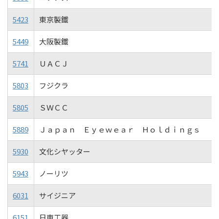
5423
東京製鐵
5449
大阪製鐵
5741
ＵＡＣＪ
5803
フジクラ
5805
ＳＷＣＣ
5889
Ｊａｐａｎ Ｅｙｅｗｅａｒ Ｈｏｌｄｉｎｇｓ
5930
文化シヤッター
5943
ノーリツ
6031
サイジニア
6151
日東工器