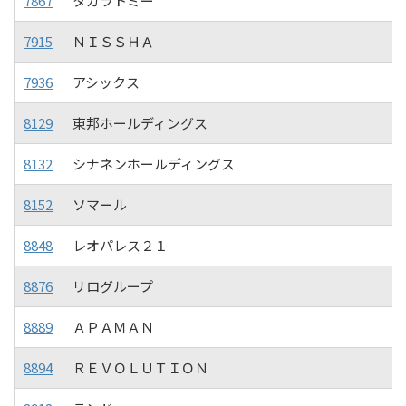
7867
タカラトミー
7915
ＮＩＳＳＨＡ
7936
アシックス
8129
東邦ホールディングス
8132
シナネンホールディングス
8152
ソマール
8848
レオパレス２１
8876
リログループ
8889
ＡＰＡＭＡＮ
8894
ＲＥＶＯＬＵＴＩＯＮ