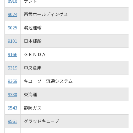
8918
ランド
9024
西武ホールディングス
9025
鴻池運輸
9101
日本郵船
9166
ＧＥＮＤＡ
9319
中央倉庫
9369
キユーソー流通システム
9380
東海運
9543
静岡ガス
9561
グラッドキューブ