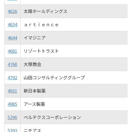
4626
太陽ホールディングス
4634
ａｒｔｉｅｎｃｅ
4644
イマジニア
4681
リゾートトラスト
4768
大塚商会
4792
山田コンサルティンググループ
4931
新日本製薬
4985
アース製薬
5290
ベルテクスコーポレーション
5393
ニチアス