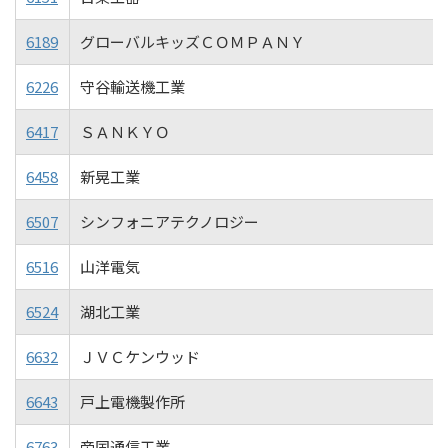
6189
グローバルキッズＣＯＭＰＡＮＹ
6226
守谷輸送機工業
6417
ＳＡＮＫＹＯ
6458
新晃工業
6507
シンフォニアテクノロジー
6516
山洋電気
6524
湖北工業
6632
ＪＶＣケンウッド
6643
戸上電機製作所
6763
帝国通信工業