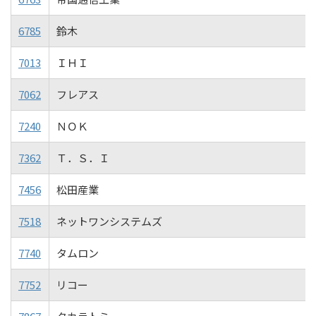
6785
鈴木
7013
ＩＨＩ
7062
フレアス
7240
ＮＯＫ
7362
Ｔ．Ｓ．Ｉ
7456
松田産業
7518
ネットワンシステムズ
7740
タムロン
7752
リコー