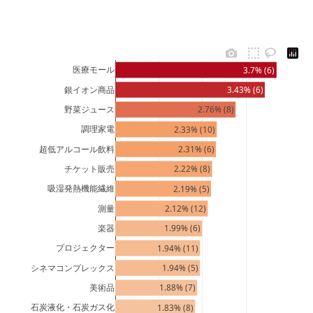
医療モール
3.7% (6)
銀イオン商品
3.43% (6)
野菜ジュース
2.76% (8)
調理家電
2.33% (10)
超低アルコール飲料
2.31% (6)
チケット販売
2.22% (8)
吸湿発熱機能繊維
2.19% (5)
測量
2.12% (12)
楽器
1.99% (6)
プロジェクター
1.94% (11)
シネマコンプレックス
1.94% (5)
美術品
1.88% (7)
石炭液化・石炭ガス化
1.83% (8)