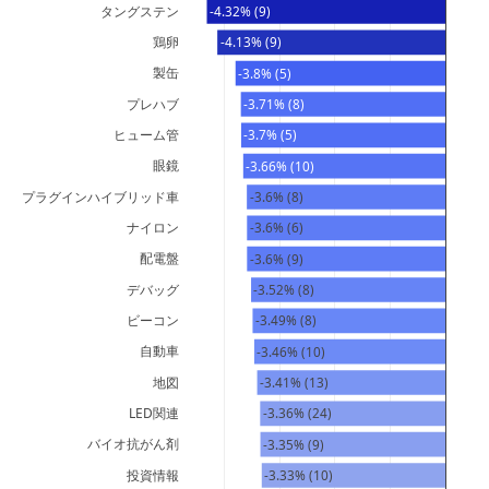
タングステン
-4.32% (9)
鶏卵
-4.13% (9)
製缶
-3.8% (5)
プレハブ
-3.71% (8)
ヒューム管
-3.7% (5)
眼鏡
-3.66% (10)
プラグインハイブリッド車
-3.6% (8)
ナイロン
-3.6% (6)
配電盤
-3.6% (9)
デバッグ
-3.52% (8)
ビーコン
-3.49% (8)
自動車
-3.46% (10)
地図
-3.41% (13)
LED関連
-3.36% (24)
バイオ抗がん剤
-3.35% (9)
投資情報
-3.33% (10)