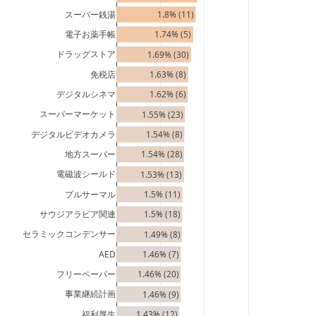
スーパー銭湯
1.8% (11)
電子お薬手帳
1.74% (5)
ドラッグストア
1.69% (30)
免税店
1.63% (8)
デジタルシネマ
1.62% (6)
スーパーマーケット
1.55% (23)
デジタルビデオカメラ
1.54% (8)
地方スーパー
1.54% (28)
電磁波シールド
1.53% (13)
プルサーマル
1.5% (11)
サウジアラビア関連
1.5% (18)
セラミックコンデンサー
1.49% (8)
AED
1.46% (7)
フリーペーパー
1.46% (20)
事業継続計画
1.46% (9)
福利厚生
1.43% (12)