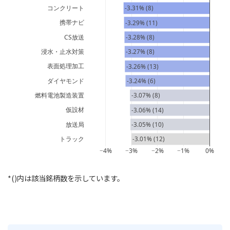
コンクリート
-3.31% (8)
携帯ナビ
-3.29% (11)
CS放送
-3.28% (8)
浸水・止水対策
-3.27% (8)
表面処理加工
-3.26% (13)
ダイヤモンド
-3.24% (6)
燃料電池製造装置
-3.07% (8)
仮設材
-3.06% (14)
放送局
-3.05% (10)
トラック
-3.01% (12)
−4%
−3%
−2%
−1%
0%
*()内は該当銘柄数を示しています。