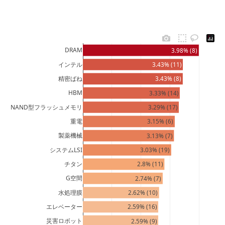
DRAM
3.98% (8)
インテル
3.43% (11)
精密ばね
3.43% (8)
HBM
3.33% (14)
NAND型フラッシュメモリ
3.29% (17)
重電
3.15% (6)
製薬機械
3.13% (7)
システムLSI
3.03% (19)
チタン
2.8% (11)
G空間
2.74% (7)
水処理膜
2.62% (10)
エレベーター
2.59% (16)
災害ロボット
2.59% (9)