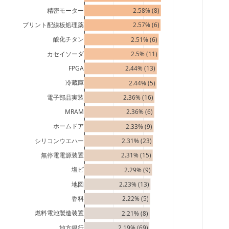
精密モーター
2.58% (8)
プリント配線板処理薬
2.57% (6)
酸化チタン
2.51% (6)
カセイソーダ
2.5% (11)
FPGA
2.44% (13)
冷蔵庫
2.44% (5)
電子部品実装
2.36% (16)
MRAM
2.36% (6)
ホームドア
2.33% (9)
シリコンウエハー
2.31% (23)
無停電電源装置
2.31% (15)
塩ビ
2.29% (9)
地図
2.23% (13)
香料
2.22% (5)
燃料電池製造装置
2.21% (8)
地方銀行
2.19% (69)