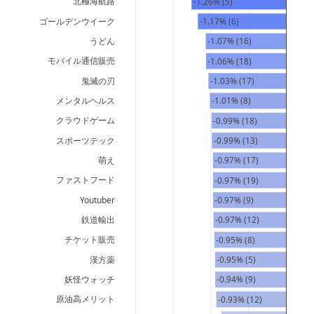
北極海航路
-1.26% (5)
ゴールデンウイーク
-1.17% (6)
うどん
-1.07% (16)
モバイル通信販売
-1.06% (18)
鬼滅の刃
-1.03% (17)
メンタルヘルス
-1.01% (8)
クラウドゲーム
-0.99% (18)
スポーツテック
-0.99% (13)
萌え
-0.97% (17)
ファストフード
-0.97% (19)
Youtuber
-0.97% (9)
鉄道輸出
-0.97% (12)
チケット販売
-0.95% (8)
漢方薬
-0.95% (5)
妖怪ウォッチ
-0.94% (9)
原油高メリット
-0.93% (12)