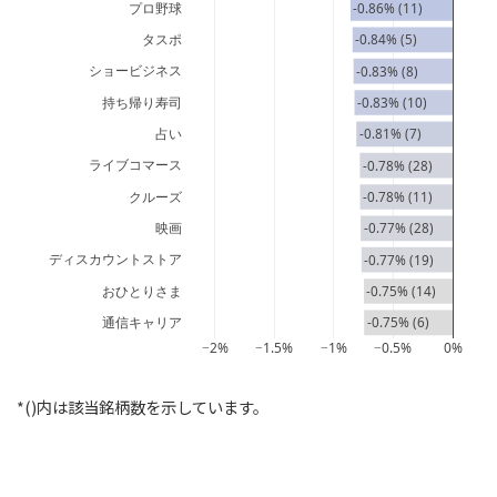
プロ野球
-0.86% (11)
タスポ
-0.84% (5)
ショービジネス
-0.83% (8)
持ち帰り寿司
-0.83% (10)
占い
-0.81% (7)
ライブコマース
-0.78% (28)
クルーズ
-0.78% (11)
映画
-0.77% (28)
ディスカウントストア
-0.77% (19)
おひとりさま
-0.75% (14)
通信キャリア
-0.75% (6)
−2%
−1.5%
−1%
−0.5%
0%
*()内は該当銘柄数を示しています。