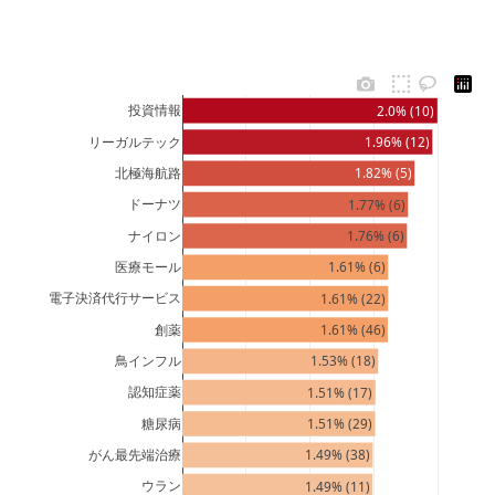
投資情報
2.0% (10)
リーガルテック
1.96% (12)
北極海航路
1.82% (5)
ドーナツ
1.77% (6)
ナイロン
1.76% (6)
医療モール
1.61% (6)
電子決済代行サービス
1.61% (22)
創薬
1.61% (46)
鳥インフル
1.53% (18)
認知症薬
1.51% (17)
糖尿病
1.51% (29)
がん最先端治療
1.49% (38)
ウラン
1.49% (11)