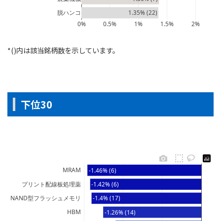
脱ハンコ
1.35% (22)
0%
0.5%
1%
1.5%
2%
*()内は該当銘柄数を示しています。
下位30
MRAM
-1.46% (6)
プリント配線板処理薬
-1.42% (6)
NAND型フラッシュメモリ
-1.4% (17)
HBM
-1.26% (14)