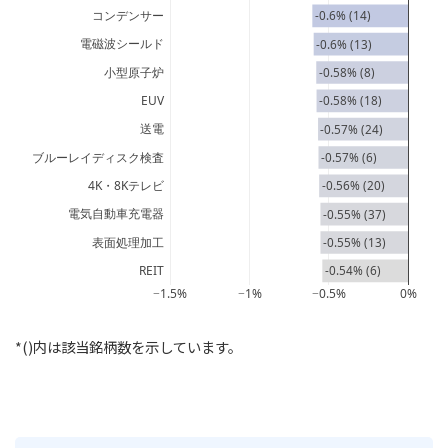
コンデンサー
-0.6% (14)
電磁波シールド
-0.6% (13)
小型原子炉
-0.58% (8)
EUV
-0.58% (18)
送電
-0.57% (24)
ブルーレイディスク検査
-0.57% (6)
4K・8Kテレビ
-0.56% (20)
電気自動車充電器
-0.55% (37)
表面処理加工
-0.55% (13)
REIT
-0.54% (6)
−1.5%
−1%
−0.5%
0%
*()内は該当銘柄数を示しています。