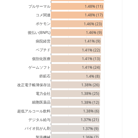
プルサーマル
1.48% (11)
コメ関連
1.48% (17)
ポケモン
1.46% (23)
後払い(BNPL)
1.46% (9)
病院経営
1.41% (9)
ペプチド
1.41% (22)
個別化医療
1.41% (13)
ゲームソフト
1.41% (24)
鉄鉱石
1.4% (8)
改正電子帳簿保存法
1.38% (26)
電力会社
1.38% (25)
細胞医薬品
1.38% (12)
超低アルコール飲料
1.38% (6)
デジタル給与
1.37% (21)
バイオ抗がん剤
1.37% (9)
製薬機械
1.36% (7)