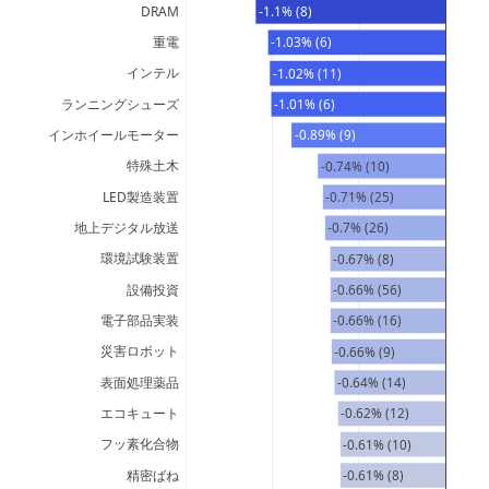
DRAM
-1.1% (8)
重電
-1.03% (6)
インテル
-1.02% (11)
ランニングシューズ
-1.01% (6)
インホイールモーター
-0.89% (9)
特殊土木
-0.74% (10)
LED製造装置
-0.71% (25)
地上デジタル放送
-0.7% (26)
環境試験装置
-0.67% (8)
設備投資
-0.66% (56)
電子部品実装
-0.66% (16)
災害ロボット
-0.66% (9)
表面処理薬品
-0.64% (14)
エコキュート
-0.62% (12)
フッ素化合物
-0.61% (10)
精密ばね
-0.61% (8)