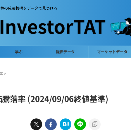
本株の成長銘柄をデータで見つける
学ぶ
提供データ
マーケットデータ
率
>
率 (2024/09/06終値基準)