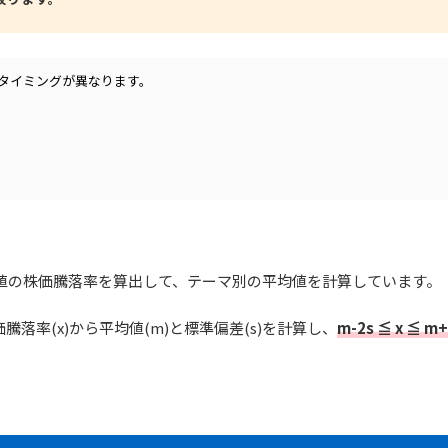
てタイミングが異なります。
日の終値の株価騰落率を算出して、テーマ別の平均値を計算しています。
落率(x)から平均値(m)と標準偏差(s)を計算し、
m-2s ≦ x ≦ m+