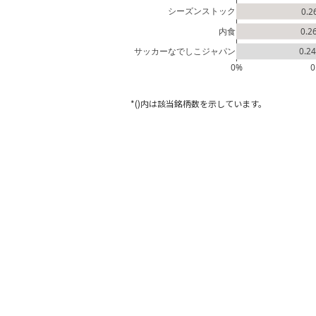
シーズンストック
0.2
内食
0.2
サッカーなでしこジャパン
0.24
0%
0
*()内は該当銘柄数を示しています。