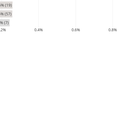
6% (19)
6% (57)
% (7)
.2%
0.4%
0.6%
0.8%