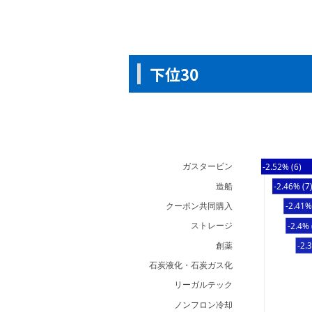
下位30
ガスタービン
-2.52% (6)
造船
-2.46% (7
クーポン共同購入
-2.41%
ストレージ
-2.4% 
創薬
-2.
石炭液化・石炭ガス化
リーガルテック
ノンフロン冷却