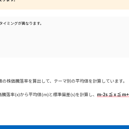
てタイミングが異なります。
日の終値の株価騰落率を算出して、テーマ別の平均値を計算しています。
落率(x)から平均値(m)と標準偏差(s)を計算し、
m-2s ≦ x ≦ m+