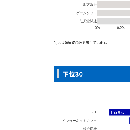
地方銀行
ゲームソフト
任天堂関連
0%
0.2%
*()内は該当銘柄数を示しています。
下位30
GTL
-1.83% (5)
インターネットカフェ
総合商社