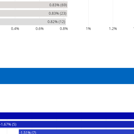
0.83% (69)
0.83% (23)
0.82% (12)
0.4%
0.6%
0.8%
1%
1.2%
-1.67% (5)
-1.51% (7)