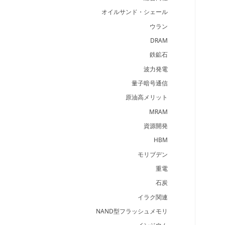
オイルサンド・シェール
ウラン
DRAM
鉄鉱石
波力発電
量子暗号通信
原油高メリット
MRAM
資源開発
HBM
モリブデン
重電
石炭
イラク関連
NAND型フラッシュメモリ