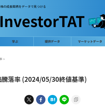
本株の成長銘柄をデータで見つける
学ぶ
提供データ
マーケットデータ
率
>
率 (2024/05/30終値基準)